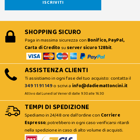
SHOPPING SICURO
Paga in massima sicurezza con
Bonifico, PayPal,
Carta di Credito
su
server sicuro 128bit
.
ASSISTENZA CLIENTI
Ti assistiamo in ogni fase del tuo acquisto: contatta il
349 11 91 149
o scrivi a
info@dadiemattoncini.it
Attivo dal Lunedì al Venerdì dalle 9:30 alle 16:30
TEMPI DI SPEDIZIONE
Spediamo in 24/48 ore dall'ordine con
Corriere
Espresso
; potrebbero in ogni caso verificarsi ritardi
nella spedizione in caso di alto volume di acquisti.