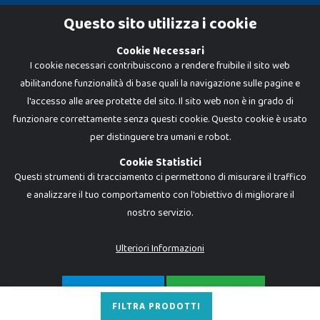
Cookie Policy
Questo sito utilizza i cookie
Privacy Policy
Cookie Necessari
I cookie necessari contribuiscono a rendere fruibile il sito web
abilitandone funzionalità di base quali la navigazione sulle pagine e
l'accesso alle aree protette del sito. Il sito web non è in grado di
funzionare correttamente senza questi cookie. Questo cookie è usato
per distinguere tra umani e robot.
Cookie Statistici
Questi strumenti di tracciamento ci permettono di misurare il traffico
e analizzare il tuo comportamento con l'obiettivo di migliorare il
nostro servizio.
Dadi e Mattoncini è un brand di Giocabene Srl. Ogni riproduzione o utilizzo non
espressamente autorizzato è severamente vietato. Tutti i loghi, marchi,
brand elencati nel presente shop sono di proprietà dei rispettivi titolari.
I prezzi e le promozioni pubblicate potrebbero differire da quanto esposto in
Ulteriori Informazioni
negozio.
Giocabene Srl - via della Posta 8, 20123 Milano (MI)
P.IVA 02608090425 - REA AN201199 - C.S. 10.000 i.v.
SOLO NECESSARI
ACCETTA TUTTO
FILTRA PRODOTTI