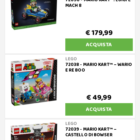
72050 - MARIO KART™: LUIGI E
MACH 8
€ 179,99
ACQUISTA
LEGO
72038 - MARIO KART™ – WARIO
E RE BOO
€ 49,99
ACQUISTA
LEGO
72039 - MARIO KART™ –
CASTELLO DI BOWSER