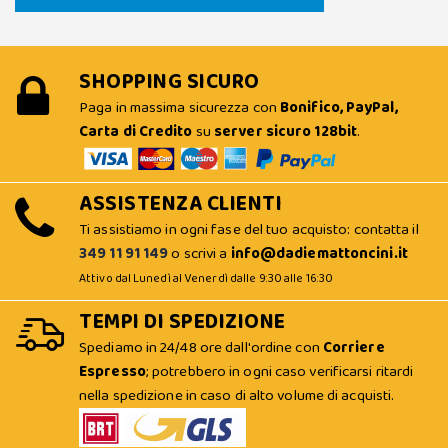
SHOPPING SICURO
Paga in massima sicurezza con
Bonifico, PayPal,
Carta di Credito
su
server sicuro 128bit
.
ASSISTENZA CLIENTI
Ti assistiamo in ogni fase del tuo acquisto: contatta il
349 11 91 149
o scrivi a
info@dadiemattoncini.it
Attivo dal Lunedì al Venerdì dalle 9:30 alle 16:30
TEMPI DI SPEDIZIONE
Spediamo in 24/48 ore dall'ordine con
Corriere
Espresso
; potrebbero in ogni caso verificarsi ritardi
nella spedizione in caso di alto volume di acquisti.