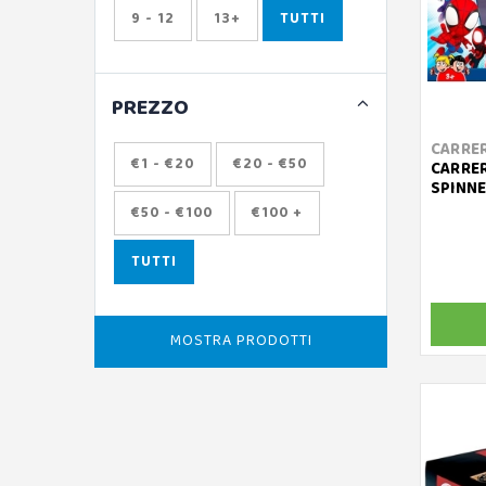
9 - 12
13+
TUTTI
PREZZO
CARRE
€1 - €20
€20 - €50
CARRER
SPINN
€50 - €100
€100 +
TUTTI
MOSTRA PRODOTTI