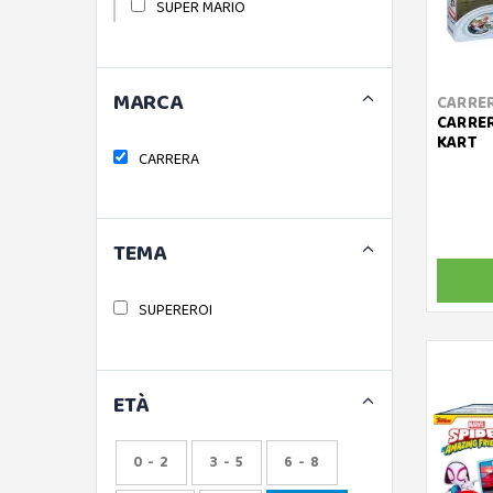
SUPER MARIO
MARCA
CARRE
CARRER
KART
CARRERA
TEMA
SUPEREROI
ETÀ
0 - 2
3 - 5
6 - 8