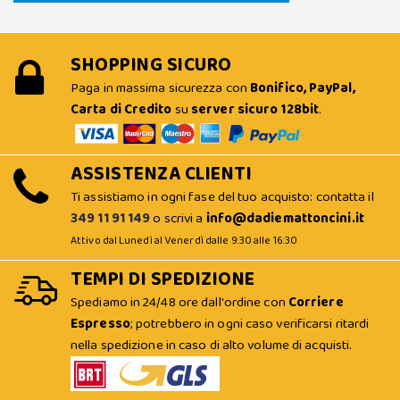
SHOPPING SICURO
Paga in massima sicurezza con
Bonifico, PayPal,
Carta di Credito
su
server sicuro 128bit
.
ASSISTENZA CLIENTI
Ti assistiamo in ogni fase del tuo acquisto: contatta il
349 11 91 149
o scrivi a
info@dadiemattoncini.it
Attivo dal Lunedì al Venerdì dalle 9:30 alle 16:30
TEMPI DI SPEDIZIONE
Spediamo in 24/48 ore dall'ordine con
Corriere
Espresso
; potrebbero in ogni caso verificarsi ritardi
nella spedizione in caso di alto volume di acquisti.