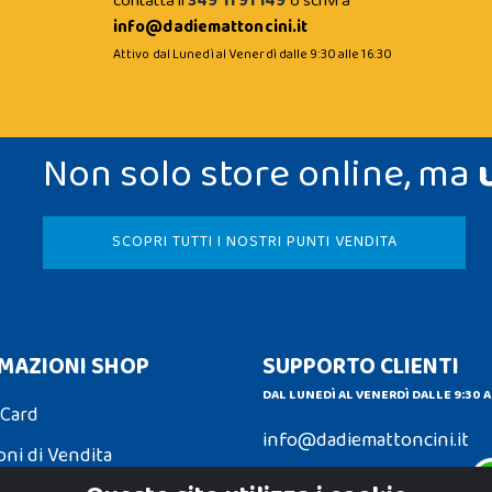
contatta il
349 11 91 149
o scrivi a
info@dadiemattoncini.it
Attivo dal Lunedì al Venerdì dalle 9:30 alle 16:30
Non solo store online, ma
SCOPRI TUTTI I NOSTRI PUNTI VENDITA
MAZIONI SHOP
SUPPORTO CLIENTI
DAL LUNEDÌ AL VENERDÌ DALLE 9:30 A
 Card
info@dadiemattoncini.it
oni di Vendita
Contattaci su Whatsapp