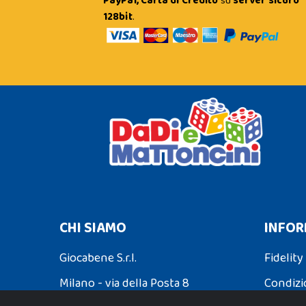
PayPal, Carta di Credito
su
server sicuro
128bit
.
CHI SIAMO
INFOR
Giocabene S.r.l.
Fidelity
Milano - via della Posta 8
Condizi