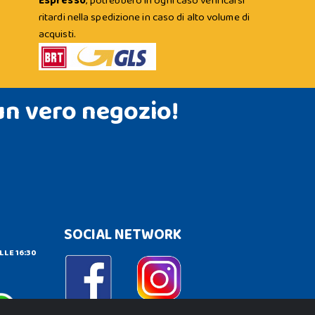
Espresso
; potrebbero in ogni caso verificarsi
ritardi nella spedizione in caso di alto volume di
acquisti.
un vero negozio!
SOCIAL NETWORK
LLE 16:30