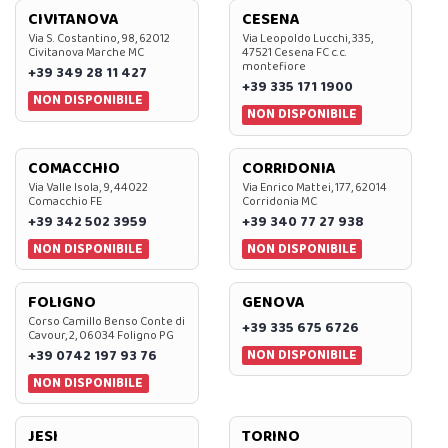
CIVITANOVA
CESENA
Via S. Costantino, 98, 62012
Via Leopoldo Lucchi, 335,
Civitanova Marche MC
47521 Cesena FC c.c.
montefiore
+39 349 28 11 427
+39 335 171 1900
NON DISPONIBILE
NON DISPONIBILE
COMACCHIO
CORRIDONIA
Via Valle Isola, 9, 44022
Via Enrico Mattei, 177, 62014
Comacchio FE
Corridonia MC
+39 342 502 3959
+39 340 77 27 938
NON DISPONIBILE
NON DISPONIBILE
FOLIGNO
GENOVA
Corso Camillo Benso Conte di
+39 335 675 6726
Cavour, 2, 06034 Foligno PG
NON DISPONIBILE
+39 0742 197 93 76
NON DISPONIBILE
JESI
TORINO