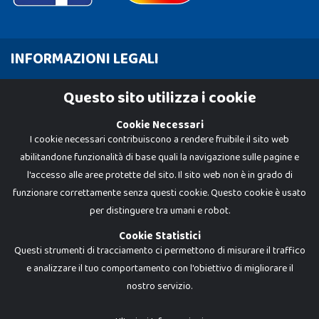
INFORMAZIONI LEGALI
Cookie Policy
Questo sito utilizza i cookie
Privacy Policy
Cookie Necessari
I cookie necessari contribuiscono a rendere fruibile il sito web
abilitandone funzionalità di base quali la navigazione sulle pagine e
l'accesso alle aree protette del sito. Il sito web non è in grado di
funzionare correttamente senza questi cookie. Questo cookie è usato
per distinguere tra umani e robot.
Cookie Statistici
Questi strumenti di tracciamento ci permettono di misurare il traffico
e analizzare il tuo comportamento con l'obiettivo di migliorare il
nostro servizio.
Dadi e Mattoncini è un brand di Giocabene Srl. Ogni riproduzione o utilizzo non
espressamente autorizzato è severamente vietato. Tutti i loghi, marchi,
brand elencati nel presente shop sono di proprietà dei rispettivi titolari.