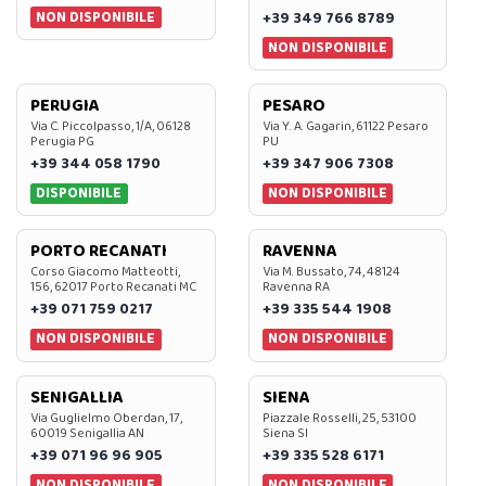
NON DISPONIBILE
+39 349 766 8789
NON DISPONIBILE
PERUGIA
PESARO
Via C. Piccolpasso, 1/A, 06128
Via Y. A. Gagarin, 61122 Pesaro
Perugia PG
PU
+39 344 058 1790
+39 347 906 7308
DISPONIBILE
NON DISPONIBILE
PORTO RECANATI
RAVENNA
Corso Giacomo Matteotti,
Via M. Bussato, 74, 48124
156, 62017 Porto Recanati MC
Ravenna RA
+39 071 759 0217
+39 335 544 1908
NON DISPONIBILE
NON DISPONIBILE
SENIGALLIA
SIENA
Via Guglielmo Oberdan, 17,
Piazzale Rosselli, 25, 53100
60019 Senigallia AN
Siena SI
+39 071 96 96 905
+39 335 528 6171
NON DISPONIBILE
NON DISPONIBILE