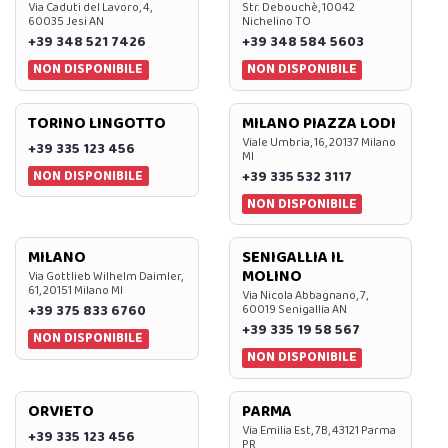
Via Caduti del Lavoro, 4,
Str. Debouchè, 10042
60035 Jesi AN
Nichelino TO
+39 348 521 7426
+39 348 584 5603
NON DISPONIBILE
NON DISPONIBILE
TORINO LINGOTTO
MILANO PIAZZA LODI
Viale Umbria, 16, 20137 Milano
+39 335 123 456
MI
NON DISPONIBILE
+39 335 532 3117
NON DISPONIBILE
MILANO
SENIGALLIA IL
MOLINO
Via Gottlieb Wilhelm Daimler,
61, 20151 Milano MI
Via Nicola Abbagnano, 7,
+39 375 833 6760
60019 Senigallia AN
+39 335 19 58 567
NON DISPONIBILE
NON DISPONIBILE
ORVIETO
PARMA
Via Emilia Est, 7B, 43121 Parma
+39 335 123 456
PR