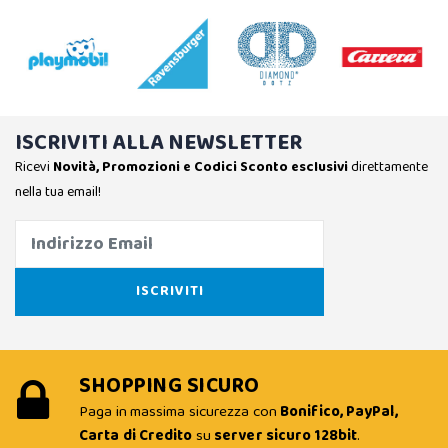
ISCRIVITI ALLA NEWSLETTER
Ricevi
Novità, Promozioni e Codici Sconto esclusivi
direttamente
nella tua email!
SHOPPING SICURO
Paga in massima sicurezza con
Bonifico, PayPal,
Carta di Credito
su
server sicuro 128bit
.