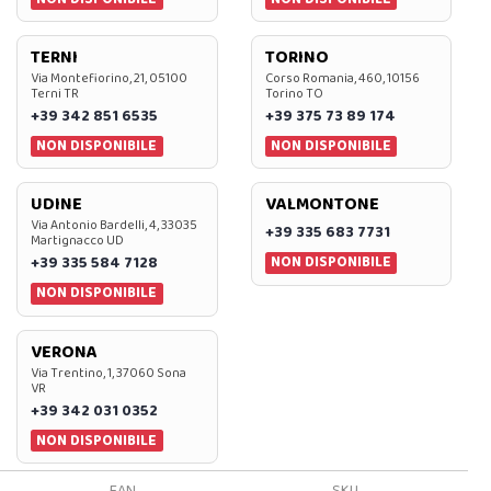
TERNI
TORINO
Via Montefiorino, 21, 05100
Corso Romania, 460, 10156
Terni TR
Torino TO
+39 342 851 6535
+39 375 73 89 174
NON DISPONIBILE
NON DISPONIBILE
UDINE
VALMONTONE
Via Antonio Bardelli, 4, 33035
+39 335 683 7731
Martignacco UD
NON DISPONIBILE
+39 335 584 7128
NON DISPONIBILE
VERONA
Via Trentino, 1, 37060 Sona
VR
+39 342 031 0352
NON DISPONIBILE