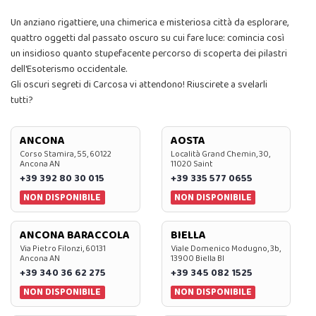
Un anziano rigattiere, una chimerica e misteriosa città da esplorare,
quattro oggetti dal passato oscuro su cui fare luce: comincia così
un insidioso quanto stupefacente percorso di scoperta dei pilastri
dell'Esoterismo occidentale.
Gli oscuri segreti di Carcosa vi attendono! Riuscirete a svelarli
tutti?
ANCONA
AOSTA
Corso Stamira, 55, 60122
Località Grand Chemin, 30,
Ancona AN
11020 Saint
+39 392 80 30 015
+39 335 577 0655
NON DISPONIBILE
NON DISPONIBILE
ANCONA BARACCOLA
BIELLA
Via Pietro Filonzi, 60131
Viale Domenico Modugno, 3b,
Ancona AN
13900 Biella BI
+39 340 36 62 275
+39 345 082 1525
NON DISPONIBILE
NON DISPONIBILE