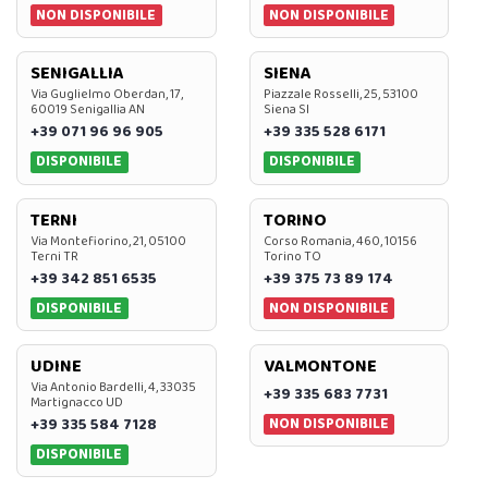
NON DISPONIBILE
NON DISPONIBILE
SENIGALLIA
SIENA
Via Guglielmo Oberdan, 17,
Piazzale Rosselli, 25, 53100
60019 Senigallia AN
Siena SI
+39 071 96 96 905
+39 335 528 6171
DISPONIBILE
DISPONIBILE
TERNI
TORINO
Via Montefiorino, 21, 05100
Corso Romania, 460, 10156
Terni TR
Torino TO
+39 342 851 6535
+39 375 73 89 174
DISPONIBILE
NON DISPONIBILE
UDINE
VALMONTONE
Via Antonio Bardelli, 4, 33035
+39 335 683 7731
Martignacco UD
NON DISPONIBILE
+39 335 584 7128
DISPONIBILE