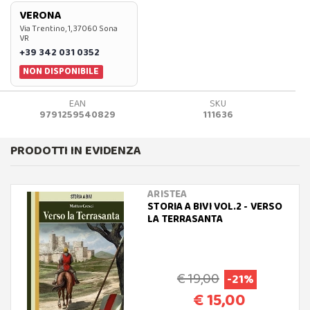
VERONA
Via Trentino, 1, 37060 Sona
VR
+39 342 031 0352
NON DISPONIBILE
EAN
SKU
9791259540829
111636
PRODOTTI IN EVIDENZA
ARISTEA
STORIA A BIVI VOL.2 - VERSO
LA TERRASANTA
€ 19,00
-21%
€ 15,00