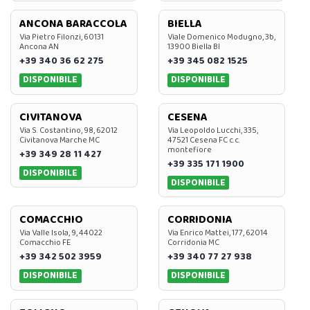
ANCONA BARACCOLA
BIELLA
Via Pietro Filonzi, 60131
Viale Domenico Modugno, 3b,
Ancona AN
13900 Biella BI
+39 340 36 62 275
+39 345 082 1525
DISPONIBILE
DISPONIBILE
CIVITANOVA
CESENA
Via S. Costantino, 98, 62012
Via Leopoldo Lucchi, 335,
Civitanova Marche MC
47521 Cesena FC c.c.
montefiore
+39 349 28 11 427
+39 335 171 1900
DISPONIBILE
DISPONIBILE
COMACCHIO
CORRIDONIA
Via Valle Isola, 9, 44022
Via Enrico Mattei, 177, 62014
Comacchio FE
Corridonia MC
+39 342 502 3959
+39 340 77 27 938
DISPONIBILE
DISPONIBILE