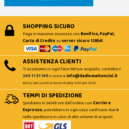
SHOPPING SICURO
Paga in massima sicurezza con
Bonifico, PayPal,
Carta di Credito
su
server sicuro 128bit
.
ASSISTENZA CLIENTI
Ti assistiamo in ogni fase del tuo acquisto: contatta il
349 11 91 149
o scrivi a
info@dadiemattoncini.it
Attivo dal Lunedì al Venerdì dalle 9:30 alle 16:30
TEMPI DI SPEDIZIONE
Spediamo in 24/48 ore dall'ordine con
Corriere
Espresso
; potrebbero in ogni caso verificarsi ritardi
nella spedizione in caso di alto volume di acquisti.