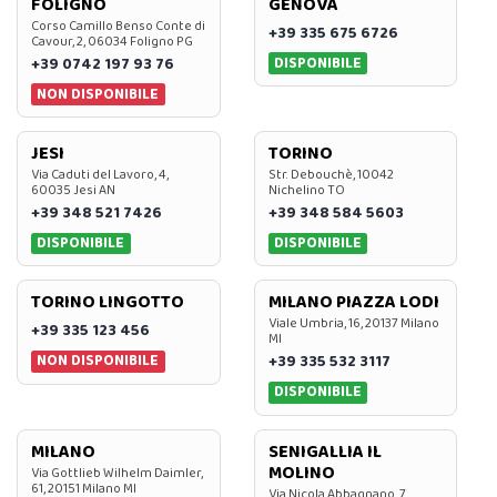
FOLIGNO
GENOVA
Corso Camillo Benso Conte di
+39 335 675 6726
Cavour, 2, 06034 Foligno PG
DISPONIBILE
+39 0742 197 93 76
NON DISPONIBILE
JESI
TORINO
Via Caduti del Lavoro, 4,
Str. Debouchè, 10042
60035 Jesi AN
Nichelino TO
+39 348 521 7426
+39 348 584 5603
DISPONIBILE
DISPONIBILE
TORINO LINGOTTO
MILANO PIAZZA LODI
Viale Umbria, 16, 20137 Milano
+39 335 123 456
MI
NON DISPONIBILE
+39 335 532 3117
DISPONIBILE
MILANO
SENIGALLIA IL
MOLINO
Via Gottlieb Wilhelm Daimler,
61, 20151 Milano MI
Via Nicola Abbagnano, 7,