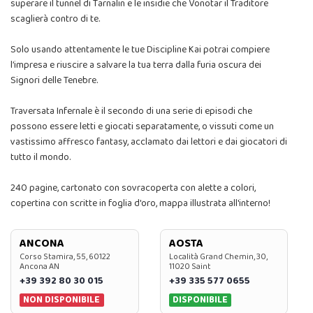
superare il tunnel di Tarnalin e le insidie che Vonotar il Traditore
scaglierà contro di te.
Solo usando attentamente le tue Discipline Kai potrai compiere
l’impresa e riuscire a salvare la tua terra dalla furia oscura dei
Signori delle Tenebre.
Traversata Infernale è il secondo di una serie di episodi che
possono essere letti e giocati separatamente, o vissuti come un
vastissimo affresco fantasy, acclamato dai lettori e dai giocatori di
tutto il mondo.
240 pagine, cartonato con sovracoperta con alette a colori,
copertina con scritte in foglia d'oro, mappa illustrata all'interno!
ANCONA
AOSTA
Corso Stamira, 55, 60122
Località Grand Chemin, 30,
Ancona AN
11020 Saint
+39 392 80 30 015
+39 335 577 0655
NON DISPONIBILE
DISPONIBILE