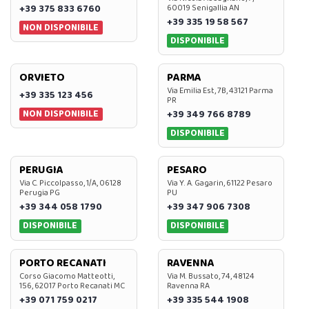
+39 375 833 6760
60019 Senigallia AN
+39 335 19 58 567
NON DISPONIBILE
DISPONIBILE
ORVIETO
PARMA
Via Emilia Est, 7B, 43121 Parma
+39 335 123 456
PR
NON DISPONIBILE
+39 349 766 8789
DISPONIBILE
PERUGIA
PESARO
Via C. Piccolpasso, 1/A, 06128
Via Y. A. Gagarin, 61122 Pesaro
Perugia PG
PU
+39 344 058 1790
+39 347 906 7308
DISPONIBILE
DISPONIBILE
PORTO RECANATI
RAVENNA
Corso Giacomo Matteotti,
Via M. Bussato, 74, 48124
156, 62017 Porto Recanati MC
Ravenna RA
+39 071 759 0217
+39 335 544 1908