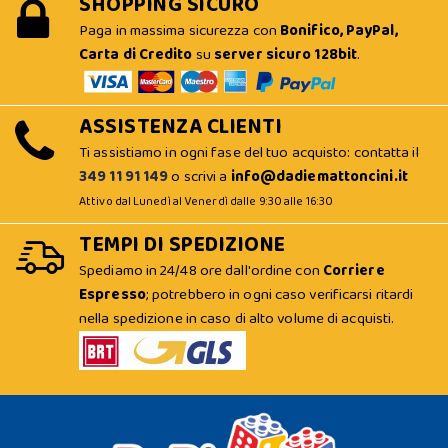
SHOPPING SICURO
Paga in massima sicurezza con
Bonifico, PayPal,
Carta di Credito
su
server sicuro 128bit
.
ASSISTENZA CLIENTI
Ti assistiamo in ogni fase del tuo acquisto: contatta il
349 11 91 149
o scrivi a
info@dadiemattoncini.it
Attivo dal Lunedì al Venerdì dalle 9:30 alle 16:30
TEMPI DI SPEDIZIONE
Spediamo in 24/48 ore dall'ordine con
Corriere
Espresso
; potrebbero in ogni caso verificarsi ritardi
nella spedizione in caso di alto volume di acquisti.