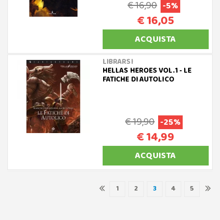
€ 16,90
-5%
€ 16,05
ACQUISTA
LIBRARSI
HELLAS HEROES VOL.1 - LE
FATICHE DI AUTOLICO
€ 19,90
-25%
€ 14,99
ACQUISTA
1
2
3
4
5