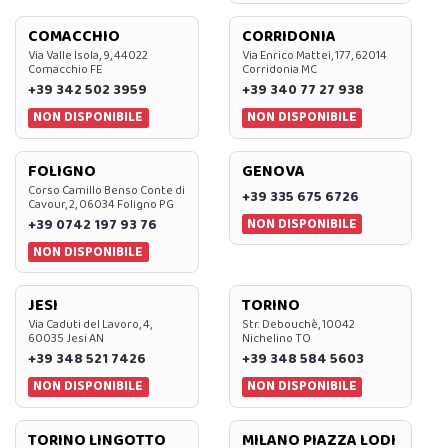
COMACCHIO
CORRIDONIA
Via Valle Isola, 9, 44022
Via Enrico Mattei, 177, 62014
Comacchio FE
Corridonia MC
+39 342 502 3959
+39 340 77 27 938
NON DISPONIBILE
NON DISPONIBILE
FOLIGNO
GENOVA
Corso Camillo Benso Conte di
+39 335 675 6726
Cavour, 2, 06034 Foligno PG
NON DISPONIBILE
+39 0742 197 93 76
NON DISPONIBILE
JESI
TORINO
Via Caduti del Lavoro, 4,
Str. Debouchè, 10042
60035 Jesi AN
Nichelino TO
+39 348 521 7426
+39 348 584 5603
NON DISPONIBILE
NON DISPONIBILE
TORINO LINGOTTO
MILANO PIAZZA LODI