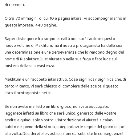
di racconti.
Oltre 70 immagini, di cui 10 a pagina intera , vi accompagneranno in
questa impresa. 448 pagine.
Saper distinguere fra sogno e realtà non sarà facile in questo
nuovo volume di Makhtum, ma il nostro protagonista ha dalla sua
una determinazione e una perseveranza che lo rendono degno del
nome di Risolutore Due! Aiutatelo nella sua fuga e fate luce sul
mistero della sua esistenza.
Makhtum è un racconto interattivo. Cosa significa? Significa che, di
tanto in tanto, vi sarà chiesto di compiere delle scelte. Il questo
libro il protagonista sei tu.
Se non avete mai letto un libro-gioco, non vi preoccupate:
leggerete infatti un libro che sarà unico, generato dalle vostre
scelte, e quindi solo vostro! L’introduzione vi aiuterà a calarvi
subito nel pieno della storia, spiegandovi le regole del gioco un po'
alla volta. Deciderete le vostre azioni e... subirete le conseguenze!