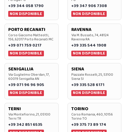
+39 344 058 1790
+39 347 906 7308
NON DISPONIBILE
NON DISPONIBILE
PORTO RECANATI
RAVENNA
Corso Giacomo Matteotti,
Via M. Bussato, 74, 48124
156, 62017 Porto Recanati MC
Ravenna RA
+39 071 759 0217
+39 335 544 1908
NON DISPONIBILE
NON DISPONIBILE
SENIGALLIA
SIENA
Via Guglielmo Oberdan, 17,
Piazzale Rosselli, 25, 53100
60019 Senigallia AN
Siena SI
+39 071 96 96 905
+39 335 528 6171
NON DISPONIBILE
NON DISPONIBILE
TERNI
TORINO
Via Montefiorino, 21, 05100
Corso Romania, 460, 10156
Terni TR
Torino TO
+39 342 851 6535
+39 375 73 89 174