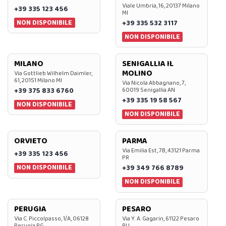
Viale Umbria, 16, 20137 Milano
+39 335 123 456
MI
NON DISPONIBILE
+39 335 532 3117
NON DISPONIBILE
MILANO
SENIGALLIA IL
MOLINO
Via Gottlieb Wilhelm Daimler,
61, 20151 Milano MI
Via Nicola Abbagnano, 7,
+39 375 833 6760
60019 Senigallia AN
+39 335 19 58 567
NON DISPONIBILE
NON DISPONIBILE
ORVIETO
PARMA
Via Emilia Est, 7B, 43121 Parma
+39 335 123 456
PR
NON DISPONIBILE
+39 349 766 8789
NON DISPONIBILE
PERUGIA
PESARO
Via C. Piccolpasso, 1/A, 06128
Via Y. A. Gagarin, 61122 Pesaro
Perugia PG
PU