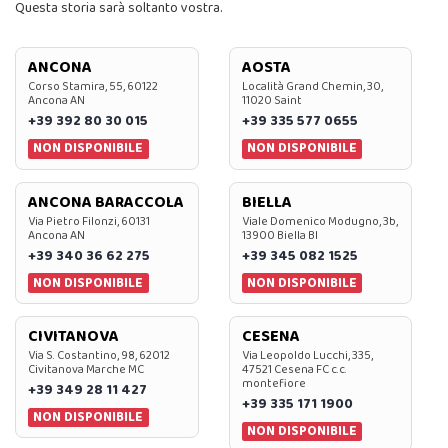
Questa storia sarà soltanto vostra.
ANCONA
AOSTA
Corso Stamira, 55, 60122
Località Grand Chemin, 30,
Ancona AN
11020 Saint
+39 392 80 30 015
+39 335 577 0655
NON DISPONIBILE
NON DISPONIBILE
ANCONA BARACCOLA
BIELLA
Via Pietro Filonzi, 60131
Viale Domenico Modugno, 3b,
Ancona AN
13900 Biella BI
+39 340 36 62 275
+39 345 082 1525
NON DISPONIBILE
NON DISPONIBILE
CIVITANOVA
CESENA
Via S. Costantino, 98, 62012
Via Leopoldo Lucchi, 335,
Civitanova Marche MC
47521 Cesena FC c.c.
montefiore
+39 349 28 11 427
+39 335 171 1900
NON DISPONIBILE
NON DISPONIBILE