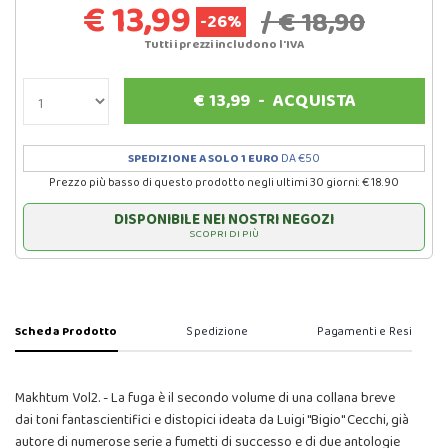
€ 13,99
/ € 18,90
-26%
Tutti i prezzi includono l'IVA
€
13,99
-
ACQUISTA
SPEDIZIONE A SOLO 1 EURO
DA €50
Prezzo più basso di questo prodotto negli ultimi 30 giorni: € 18.90
DISPONIBILE NEI NOSTRI NEGOZI
SCOPRI DI PIÙ
Scheda Prodotto
Spedizione
Pagamenti e Resi
Makhtum Vol2. - La fuga è il secondo volume di una collana breve
dai toni fantascientifici e distopici ideata da Luigi "Bigio" Cecchi, già
autore di numerose serie a fumetti di successo e di due antologie