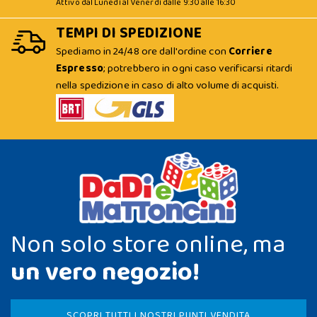
Attivo dal Lunedì al Venerdì dalle 9:30 alle 16:30
TEMPI DI SPEDIZIONE
Spediamo in 24/48 ore dall'ordine con
Corriere
Espresso
; potrebbero in ogni caso verificarsi ritardi
nella spedizione in caso di alto volume di acquisti.
Non solo store online, ma
un vero negozio!
SCOPRI TUTTI I NOSTRI PUNTI VENDITA