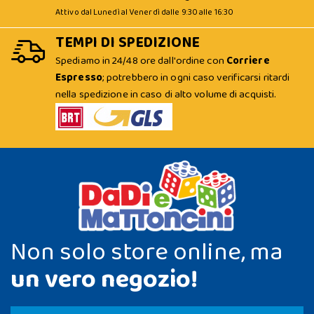
Attivo dal Lunedì al Venerdì dalle 9:30 alle 16:30
TEMPI DI SPEDIZIONE
Spediamo in 24/48 ore dall'ordine con
Corriere
Espresso
; potrebbero in ogni caso verificarsi ritardi
nella spedizione in caso di alto volume di acquisti.
Non solo store online, ma
un vero negozio!