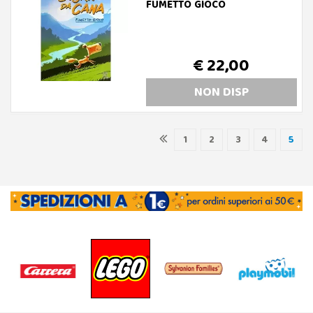
FUMETTO GIOCO
€ 22,00
NON DISP
1
2
3
4
5