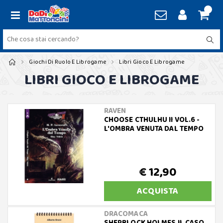
Giochi Di Ruolo E Librogame
Libri Gioco E Librogame
LIBRI GIOCO E LIBROGAME
RAVEN
CHOOSE CTHULHU II VOL.6 -
L'OMBRA VENUTA DAL TEMPO
€ 12,90
ACQUISTA
DRACOMACA