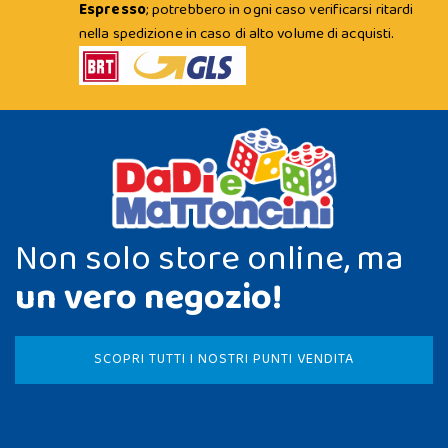
Espresso
; potrebbero in ogni caso verificarsi ritardi
nella spedizione in caso di alto volume di acquisti.
Non solo store online, ma
un vero negozio!
SCOPRI TUTTI I NOSTRI PUNTI VENDITA