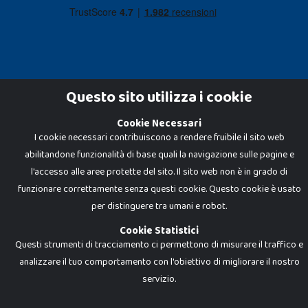
Questo sito utilizza i cookie
Cookie Necessari
Dadi e Mattoncini è un brand di Giocabene Srl. Ogni riproduzione o utilizzo non
I cookie necessari contribuiscono a rendere fruibile il sito web
espressamente autorizzato è severamente vietato. Tutti i loghi, marchi,
brand elencati nel presente shop sono di proprietà dei rispettivi titolari.
abilitandone funzionalità di base quali la navigazione sulle pagine e
I prezzi e le promozioni pubblicate potrebbero differire da quanto esposto in
negozio.
l'accesso alle aree protette del sito. Il sito web non è in grado di
Giocabene Srl - via della Posta 8, 20123 Milano (MI)
funzionare correttamente senza questi cookie. Questo cookie è usato
P.IVA 02608090425 - REA AN201199 - C.S. 10.000 i.v.
per distinguere tra umani e robot.
Cookie Statistici
Questi strumenti di tracciamento ci permettono di misurare il traffico e
analizzare il tuo comportamento con l'obiettivo di migliorare il nostro
servizio.