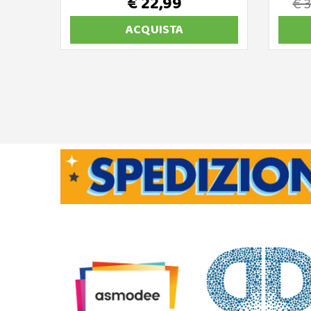
€ 22,99
€ 
ACQUISTA