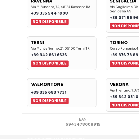
RAVENNA
SENIGALLIA
Via M. Bussato, 74, 48124 Ravenna RA
Via Guglielmo Obe
Senigallia AN
+39 335 544 1908
+39 071 96 96
NON DISPONIBILE
NON DISPONIB
TERNI
TORINO
Via Montefiorino, 21, 05100 Terni TR
Corso Romania, 4
+39 342 851 6535
+39 375 73 89
NON DISPONIBILE
NON DISPONIB
VALMONTONE
VERONA
Via Trentino, 1, 
+39 335 683 7731
+39 342 031 
NON DISPONIBILE
NON DISPONIB
EAN
6943478008915