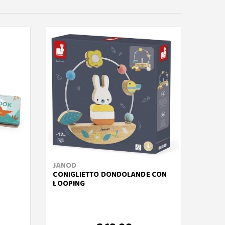
JANOD
LILLI
CONIGLIETTO DONDOLANDE CON
CUBO 
LOOPING
LUPO