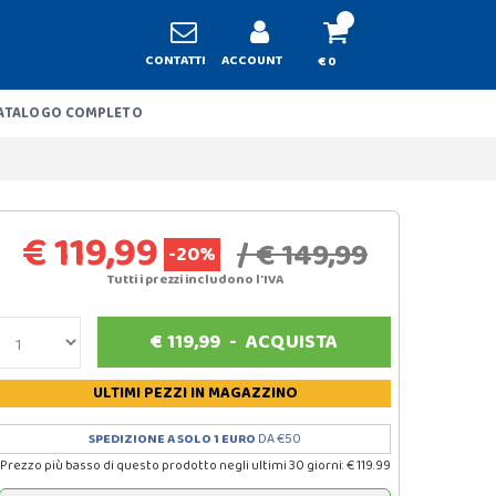
CONTATTI
ACCOUNT
€ 0
ATALOGO COMPLETO
€ 119,99
/ € 149,99
-20%
Tutti i prezzi includono l'IVA
€
119,99
-
ACQUISTA
ULTIMI PEZZI
IN MAGAZZINO
SPEDIZIONE A SOLO 1 EURO
DA €50
Prezzo più basso di questo prodotto negli ultimi 30 giorni: € 119.99