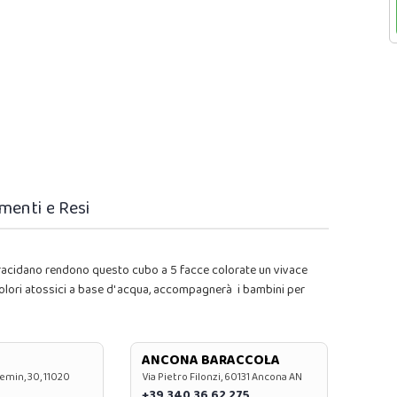
menti e Resi
o gracidano rendono questo cubo a 5 facce colorate un vivace
colori atossici a base d' acqua, accompagnerà i bambini per
ANCONA BARACCOLA
emin, 30, 11020
Via Pietro Filonzi, 60131 Ancona AN
+39 340 36 62 275