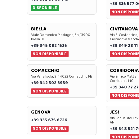
+39 335 577 
DISPONIBILE
NON DISPONIB
BIELLA
CIVITANOVA
Viale Domenico Modugno, 3b, 13900
Via S. Costantino,
Biella BI
Civitanova March
+39 345 082 1525
+39 349 28 11
NON DISPONIBILE
NON DISPONIB
COMACCHIO
CORRIDONIA
Via Valle Isola, 9, 44022 Comacchio FE
Via Enrico Mattei,
Corridonia MC
+39 342 502 3959
+39 340 77 27
NON DISPONIBILE
NON DISPONIB
GENOVA
JESI
Via Caduti del Lav
+39 335 675 6726
AN
NON DISPONIBILE
+39 348 521 
NON DISPONIB