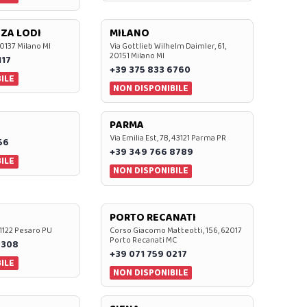
ZA LODI
MILANO
20137 Milano MI
Via Gottlieb Wilhelm Daimler, 61,
20151 Milano MI
117
+39 375 833 6760
ILE
NON DISPONIBILE
PARMA
Via Emilia Est, 7B, 43121 Parma PR
56
+39 349 766 8789
ILE
NON DISPONIBILE
PORTO RECANATI
 61122 Pesaro PU
Corso Giacomo Matteotti, 156, 62017
Porto Recanati MC
7308
+39 071 759 0217
ILE
NON DISPONIBILE