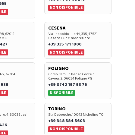
0655
NON DISPONIBILE
ILE
CESENA
 98, 62012
Via Leopoldo Lucchi, 335, 47521
e MC
Cesena FC c.c. montefiore
 427
+39 335 171 1900
ILE
NON DISPONIBILE
FOLIGNO
 177, 62014
Corso Camillo Benso Conte di
Cavour, 2, 06034 Foligno PG
 938
+39 0742 197 93 76
ILE
DISPONIBILE
TORINO
oro, 4, 60035 Jesi
Str. Debouchè, 10042 Nichelino TO
+39 348 584 5603
7426
NON DISPONIBILE
ILE