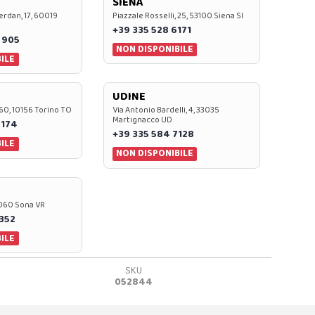
SIENA
rdan, 17, 60019
Piazzale Rosselli, 25, 53100 Siena SI
+39 335 528 6171
 905
NON DISPONIBILE
ILE
UDINE
60, 10156 Torino TO
Via Antonio Bardelli, 4, 33035
Martignacco UD
 174
+39 335 584 7128
ILE
NON DISPONIBILE
37060 Sona VR
0352
ILE
SKU
052844