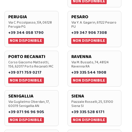
NON DISPONIBILE
PERUGIA
PESARO
Via C. Piccolpasso, 1/A, 06128
Via Y. A. Gagarin, 61122 Pesaro
Perugia PG
PU
+39 344 058 1790
+39 347 906 7308
NON DISPONIBILE
NON DISPONIBILE
PORTO RECANATI
RAVENNA
Corso Giacomo Matteotti,
Via M. Bussato, 74, 48124
156, 62017 Porto Recanati MC
Ravenna RA
+39 071 759 0217
+39 335 544 1908
NON DISPONIBILE
NON DISPONIBILE
SENIGALLIA
SIENA
Via Guglielmo Oberdan, 17,
Piazzale Rosselli, 25, 53100
60019 Senigallia AN
Siena SI
+39 071 96 96 905
+39 335 528 6171
NON DISPONIBILE
NON DISPONIBILE