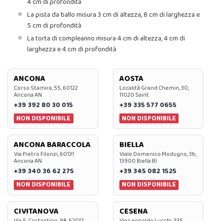
4 cm di profondità
La pista da ballo misura 3 cm di altezza, 8 cm di larghezza e
5 cm di profondità
La torta di compleanno misura 4 cm di altezza, 4 cm di
larghezza e 4 cm di profondità
ANCONA
AOSTA
Corso Stamira, 55, 60122
Località Grand Chemin, 30,
Ancona AN
11020 Saint
+39 392 80 30 015
+39 335 577 0655
NON DISPONIBILE
NON DISPONIBILE
ANCONA BARACCOLA
BIELLA
Via Pietro Filonzi, 60131
Viale Domenico Modugno, 3b,
Ancona AN
13900 Biella BI
+39 340 36 62 275
+39 345 082 1525
NON DISPONIBILE
NON DISPONIBILE
CIVITANOVA
CESENA
Via S. Costantino, 98, 62012
Via Leopoldo Lucchi, 335,