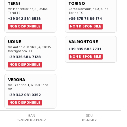
TERNI
TORINO
Via Montefiorino, 21, 05100
Corso Romania, 460, 10156
Terni TR
Torino TO
+39 342 851 6535
+39 375 73 89 174
NON DISPONIBILE
NON DISPONIBILE
UDINE
VALMONTONE
Via Antonio Bardelli, 4, 33035
+39 335 683 7731
Martignacco UD
NON DISPONIBILE
+39 335 584 7128
NON DISPONIBILE
VERONA
Via Trentino, 1, 37060 Sona
VR
+39 342 031 0352
NON DISPONIBILE
EAN
SKU
5702016111767
056602