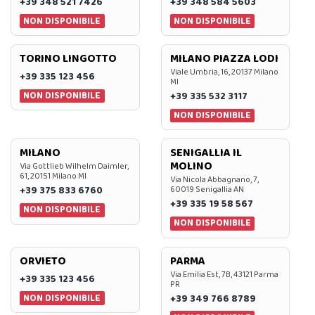
+39 348 521 7426
+39 348 584 5603
NON DISPONIBILE
NON DISPONIBILE
TORINO LINGOTTO
MILANO PIAZZA LODI
Viale Umbria, 16, 20137 Milano
+39 335 123 456
MI
NON DISPONIBILE
+39 335 532 3117
NON DISPONIBILE
MILANO
SENIGALLIA IL
MOLINO
Via Gottlieb Wilhelm Daimler,
61, 20151 Milano MI
Via Nicola Abbagnano, 7,
+39 375 833 6760
60019 Senigallia AN
+39 335 19 58 567
NON DISPONIBILE
NON DISPONIBILE
ORVIETO
PARMA
Via Emilia Est, 7B, 43121 Parma
+39 335 123 456
PR
NON DISPONIBILE
+39 349 766 8789