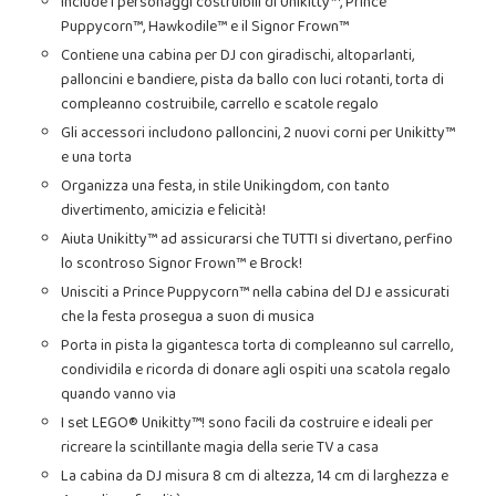
Include i personaggi costruibili di Unikitty™, Prince
Puppycorn™, Hawkodile™ e il Signor Frown™
Contiene una cabina per DJ con giradischi, altoparlanti,
palloncini e bandiere, pista da ballo con luci rotanti, torta di
compleanno costruibile, carrello e scatole regalo
Gli accessori includono palloncini, 2 nuovi corni per Unikitty™
e una torta
Organizza una festa, in stile Unikingdom, con tanto
divertimento, amicizia e felicità!
Aiuta Unikitty™ ad assicurarsi che TUTTI si divertano, perfino
lo scontroso Signor Frown™ e Brock!
Unisciti a Prince Puppycorn™ nella cabina del DJ e assicurati
che la festa prosegua a suon di musica
Porta in pista la gigantesca torta di compleanno sul carrello,
condividila e ricorda di donare agli ospiti una scatola regalo
quando vanno via
I set LEGO® Unikitty™! sono facili da costruire e ideali per
ricreare la scintillante magia della serie TV a casa
La cabina da DJ misura 8 cm di altezza, 14 cm di larghezza e