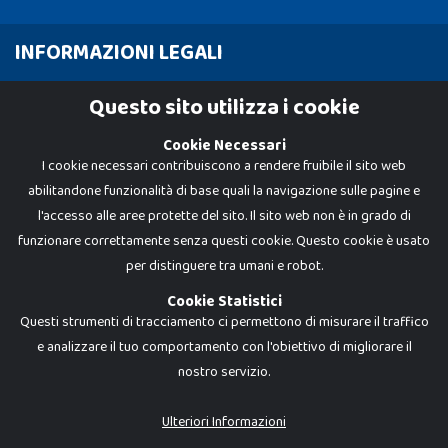
INFORMAZIONI LEGALI
Cookie Policy
Questo sito utilizza i cookie
Privacy Policy
Cookie Necessari
I cookie necessari contribuiscono a rendere fruibile il sito web
abilitandone funzionalità di base quali la navigazione sulle pagine e
l'accesso alle aree protette del sito. Il sito web non è in grado di
funzionare correttamente senza questi cookie. Questo cookie è usato
per distinguere tra umani e robot.
Cookie Statistici
Questi strumenti di tracciamento ci permettono di misurare il traffico
e analizzare il tuo comportamento con l'obiettivo di migliorare il
nostro servizio.
Dadi e Mattoncini è un brand di Giocabene Srl. Ogni riproduzione o utilizzo non
espressamente autorizzato è severamente vietato. Tutti i loghi, marchi,
brand elencati nel presente shop sono di proprietà dei rispettivi titolari.
I prezzi e le promozioni pubblicate potrebbero differire da quanto esposto in
Ulteriori Informazioni
negozio.