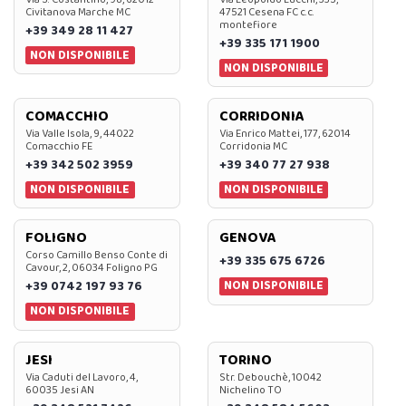
Civitanova Marche MC
47521 Cesena FC c.c.
montefiore
+39 349 28 11 427
+39 335 171 1900
NON DISPONIBILE
NON DISPONIBILE
COMACCHIO
CORRIDONIA
Via Valle Isola, 9, 44022
Via Enrico Mattei, 177, 62014
Comacchio FE
Corridonia MC
+39 342 502 3959
+39 340 77 27 938
NON DISPONIBILE
NON DISPONIBILE
FOLIGNO
GENOVA
Corso Camillo Benso Conte di
+39 335 675 6726
Cavour, 2, 06034 Foligno PG
NON DISPONIBILE
+39 0742 197 93 76
NON DISPONIBILE
JESI
TORINO
Via Caduti del Lavoro, 4,
Str. Debouchè, 10042
60035 Jesi AN
Nichelino TO