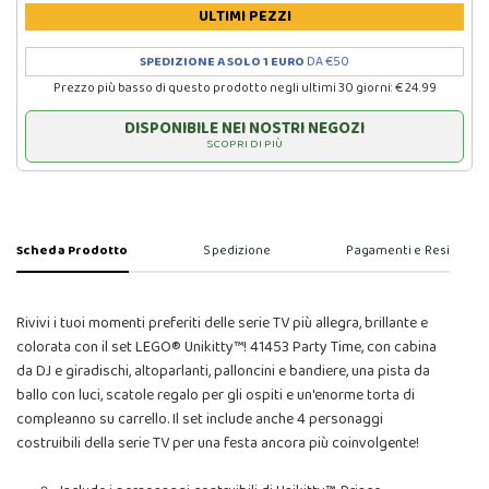
ULTIMI PEZZI
SPEDIZIONE A SOLO 1 EURO
DA €50
Prezzo più basso di questo prodotto negli ultimi 30 giorni: € 24.99
DISPONIBILE NEI NOSTRI NEGOZI
SCOPRI DI PIÙ
Scheda Prodotto
Spedizione
Pagamenti e Resi
Rivivi i tuoi momenti preferiti delle serie TV più allegra, brillante e
colorata con il set LEGO® Unikitty™! 41453 Party Time, con cabina
da DJ e giradischi, altoparlanti, palloncini e bandiere, una pista da
ballo con luci, scatole regalo per gli ospiti e un'enorme torta di
compleanno su carrello. Il set include anche 4 personaggi
costruibili della serie TV per una festa ancora più coinvolgente!