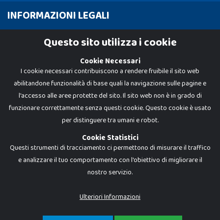
INFORMAZIONI LEGALI
Cookie Policy
Questo sito utilizza i cookie
Privacy Policy
Cookie Necessari
I cookie necessari contribuiscono a rendere fruibile il sito web
abilitandone funzionalità di base quali la navigazione sulle pagine e
l'accesso alle aree protette del sito. Il sito web non è in grado di
funzionare correttamente senza questi cookie. Questo cookie è usato
per distinguere tra umani e robot.
Cookie Statistici
Questi strumenti di tracciamento ci permettono di misurare il traffico
e analizzare il tuo comportamento con l'obiettivo di migliorare il
nostro servizio.
Dadi e Mattoncini è un brand di Giocabene Srl. Ogni riproduzione o utilizzo non
espressamente autorizzato è severamente vietato. Tutti i loghi, marchi,
brand elencati nel presente shop sono di proprietà dei rispettivi titolari.
I prezzi e le promozioni pubblicate potrebbero differire da quanto esposto in
Ulteriori Informazioni
negozio.
Giocabene Srl - via della Posta 8, 20123 Milano (MI)
P.IVA 02608090425 - REA AN201199 - C.S. 10.000 i.v.