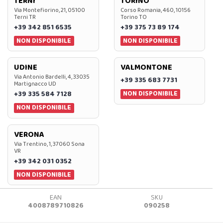
TERNI
TORINO
Via Montefiorino, 21, 05100
Corso Romania, 460, 10156
Terni TR
Torino TO
+39 342 851 6535
+39 375 73 89 174
NON DISPONIBILE
NON DISPONIBILE
UDINE
VALMONTONE
Via Antonio Bardelli, 4, 33035
+39 335 683 7731
Martignacco UD
NON DISPONIBILE
+39 335 584 7128
NON DISPONIBILE
VERONA
Via Trentino, 1, 37060 Sona
VR
+39 342 031 0352
NON DISPONIBILE
EAN
SKU
4008789710826
090258