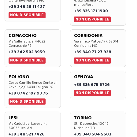
Civitanova Marche MC
47521 Cesena FC c.c.
montefiore
+39 349 28 11 427
+39 335 171 1900
NON DISPONIBILE
NON DISPONIBILE
COMACCHIO
CORRIDONIA
Via Valle Isola, 9, 44022
Via Enrico Mattei, 177, 62014
Comacchio FE
Corridonia MC
+39 342 502 3959
+39 340 77 27 938
NON DISPONIBILE
NON DISPONIBILE
FOLIGNO
GENOVA
Corso Camillo Benso Conte di
+39 335 675 6726
Cavour, 2, 06034 Foligno PG
NON DISPONIBILE
+39 0742 197 93 76
NON DISPONIBILE
JESI
TORINO
Via Caduti del Lavoro, 4,
Str. Debouchè, 10042
60035 Jesi AN
Nichelino TO
+39 348 521 7426
+39 348 584 5603