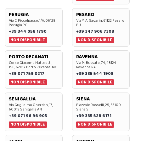
PERUGIA
PESARO
Via C. Piccolpasso, 1/A, 06128
Via Y. A. Gagarin, 61122 Pesaro
Perugia PG
PU
+39 344 058 1790
+39 347 906 7308
NON DISPONIBILE
NON DISPONIBILE
PORTO RECANATI
RAVENNA
Corso Giacomo Matteotti,
Via M. Bussato, 74, 48124
156, 62017 Porto Recanati MC
Ravenna RA
+39 071 759 0217
+39 335 544 1908
NON DISPONIBILE
NON DISPONIBILE
SENIGALLIA
SIENA
Via Guglielmo Oberdan, 17,
Piazzale Rosselli, 25, 53100
60019 Senigallia AN
Siena SI
+39 071 96 96 905
+39 335 528 6171
NON DISPONIBILE
NON DISPONIBILE