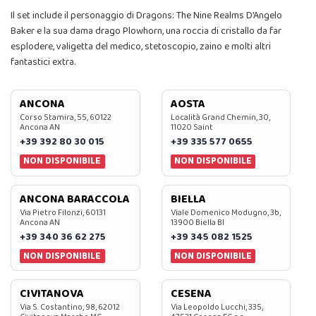
Il set include il personaggio di Dragons: The Nine Realms D'Angelo
Baker e la sua dama drago Plowhorn, una roccia di cristallo da far
esplodere, valigetta del medico, stetoscopio, zaino e molti altri
fantastici extra.
ANCONA
AOSTA
Corso Stamira, 55, 60122
Località Grand Chemin, 30,
Ancona AN
11020 Saint
+39 392 80 30 015
+39 335 577 0655
NON DISPONIBILE
NON DISPONIBILE
ANCONA BARACCOLA
BIELLA
Via Pietro Filonzi, 60131
Viale Domenico Modugno, 3b,
Ancona AN
13900 Biella BI
+39 340 36 62 275
+39 345 082 1525
NON DISPONIBILE
NON DISPONIBILE
CIVITANOVA
CESENA
Via S. Costantino, 98, 62012
Via Leopoldo Lucchi, 335,