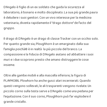
D'Angelo è figlio di un ex soldato che guida la sicurezza al
laboratorio, è bonario e molto disciplinato. La sua più grande paura
è deludere i suoi genitori. Con un vivo interesse per la medicina
veterinaria, diventa rapidamente il "drago dottore" de facto del
gruppo.
Il drago di D'Angelo è un drago di classe Tracker con un occhio solo.
Per quanto grande sia, Ploughhorn è un emarginato dalla sua
famiglia poichà© è in realtà la più piccola del branco. La
compassione e la fiducia di D'Angelo aiutano ad abbattere i suoi
muri e i due scoprono presto che amano distruggere le cose
insieme.
Oltre alle gambe mobili e alla mascella inferiore, la figura di
PLAYMOBIL Plowhorn ha anche gusci alari incernierati. Quando
questi vengono sollevati, le ali trasparenti vengono rivelate. Un
piccolo corno sulla testa serve a D'Angelo come una pedana per
l'equitazione. Con il suo corno, Ploughhorn può far esplodere il
grande cristallo.