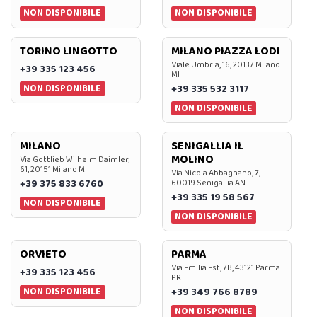
NON DISPONIBILE
NON DISPONIBILE
TORINO LINGOTTO
MILANO PIAZZA LODI
Viale Umbria, 16, 20137 Milano
+39 335 123 456
MI
NON DISPONIBILE
+39 335 532 3117
NON DISPONIBILE
MILANO
SENIGALLIA IL
MOLINO
Via Gottlieb Wilhelm Daimler,
61, 20151 Milano MI
Via Nicola Abbagnano, 7,
+39 375 833 6760
60019 Senigallia AN
+39 335 19 58 567
NON DISPONIBILE
NON DISPONIBILE
ORVIETO
PARMA
Via Emilia Est, 7B, 43121 Parma
+39 335 123 456
PR
NON DISPONIBILE
+39 349 766 8789
NON DISPONIBILE