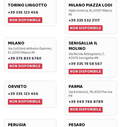
TORINO LINGOTTO
MILANO PIAZZA LODI
Viale Umbria, 16, 20137 Milano
+39 335 123 456
MI
NON DISPONIBILE
+39 335 532 3117
NON DISPONIBILE
MILANO
SENIGALLIA IL
MOLINO
Via Gottlieb Wilhelm Daimler,
61, 20151 Milano MI
Via Nicola Abbagnano, 7,
+39 375 833 6760
60019 Senigallia AN
+39 335 19 58 567
NON DISPONIBILE
NON DISPONIBILE
ORVIETO
PARMA
Via Emilia Est, 7B, 43121 Parma
+39 335 123 456
PR
NON DISPONIBILE
+39 349 766 8789
NON DISPONIBILE
PERUGIA
PESARO