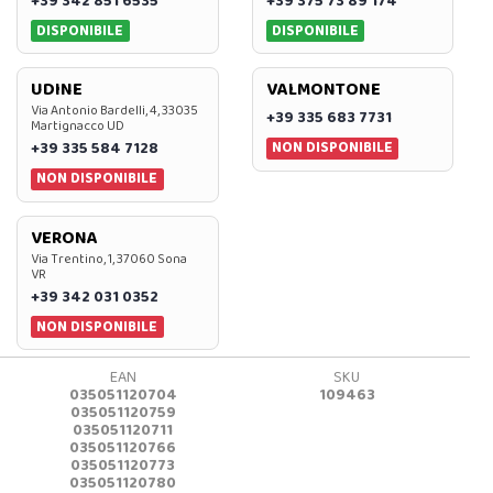
+39 342 851 6535
+39 375 73 89 174
DISPONIBILE
DISPONIBILE
UDINE
VALMONTONE
Via Antonio Bardelli, 4, 33035
+39 335 683 7731
Martignacco UD
NON DISPONIBILE
+39 335 584 7128
NON DISPONIBILE
VERONA
Via Trentino, 1, 37060 Sona
VR
+39 342 031 0352
NON DISPONIBILE
EAN
SKU
035051120704
109463
035051120759
035051120711
035051120766
035051120773
035051120780