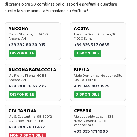
di creare oltre 50 combinazioni di sapori e profumi e guardare
subito la serie animata Yummiland su YouTube!
ANCONA
AOSTA
Corso Stamira, 55, 60122
Località Grand Chemin, 30,
Ancona AN
11020 Saint
+39 392 80 30 015
+39 335 577 0655
DISPONIBILE
DISPONIBILE
ANCONA BARACCOLA
BIELLA
Via Pietro Filonzi, 60131
Viale Domenico Modugno, 3b,
Ancona AN
13900 Biella BI
+39 340 36 62 275
+39 345 082 1525
DISPONIBILE
DISPONIBILE
CIVITANOVA
CESENA
Via S. Costantino, 98, 62012
Via Leopoldo Lucchi, 335,
Civitanova Marche MC
47521 Cesena FC c.c.
montefiore
+39 349 28 11 427
+39 335 171 1900
NON DISPONIBILE