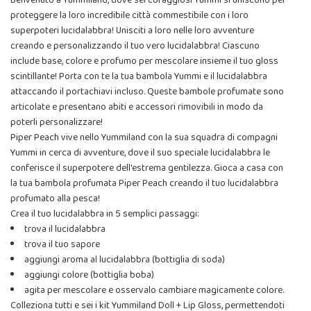
Benvenuto a Yummiland, dove sei coraggiosi Yummi si uniscono per
proteggere la loro incredibile città commestibile con i loro
superpoteri lucidalabbra! Unisciti a loro nelle loro avventure
creando e personalizzando il tuo vero lucidalabbra! Ciascuno
include base, colore e profumo per mescolare insieme il tuo gloss
scintillante! Porta con te la tua bambola Yummi e il lucidalabbra
attaccando il portachiavi incluso. Queste bambole profumate sono
articolate e presentano abiti e accessori rimovibili in modo da
poterli personalizzare!
Piper Peach vive nello Yummiland con la sua squadra di compagni
Yummi in cerca di avventure, dove il suo speciale lucidalabbra le
conferisce il superpotere dell'estrema gentilezza. Gioca a casa con
la tua bambola profumata Piper Peach creando il tuo lucidalabbra
profumato alla pesca!
Crea il tuo lucidalabbra in 5 semplici passaggi:
trova il lucidalabbra
trova il tuo sapore
aggiungi aroma al lucidalabbra (bottiglia di soda)
aggiungi colore (bottiglia boba)
agita per mescolare e osservalo cambiare magicamente colore.
Colleziona tutti e sei i kit Yummiland Doll + Lip Gloss, permettendoti