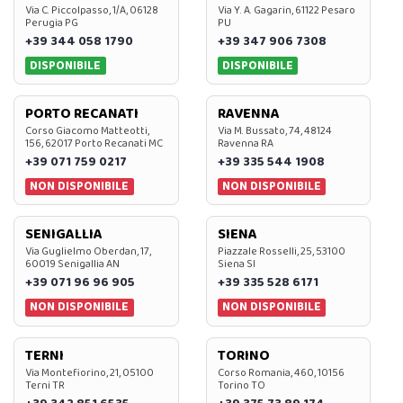
Via C. Piccolpasso, 1/A, 06128
Via Y. A. Gagarin, 61122 Pesaro
Perugia PG
PU
+39 344 058 1790
+39 347 906 7308
DISPONIBILE
DISPONIBILE
PORTO RECANATI
RAVENNA
Corso Giacomo Matteotti,
Via M. Bussato, 74, 48124
156, 62017 Porto Recanati MC
Ravenna RA
+39 071 759 0217
+39 335 544 1908
NON DISPONIBILE
NON DISPONIBILE
SENIGALLIA
SIENA
Via Guglielmo Oberdan, 17,
Piazzale Rosselli, 25, 53100
60019 Senigallia AN
Siena SI
+39 071 96 96 905
+39 335 528 6171
NON DISPONIBILE
NON DISPONIBILE
TERNI
TORINO
Via Montefiorino, 21, 05100
Corso Romania, 460, 10156
Terni TR
Torino TO