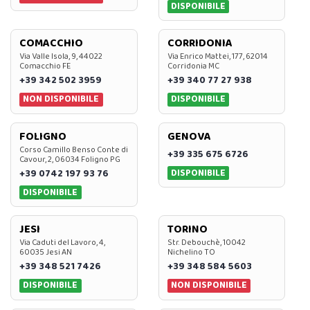
DISPONIBILE
COMACCHIO
CORRIDONIA
Via Valle Isola, 9, 44022
Via Enrico Mattei, 177, 62014
Comacchio FE
Corridonia MC
+39 342 502 3959
+39 340 77 27 938
NON DISPONIBILE
DISPONIBILE
FOLIGNO
GENOVA
Corso Camillo Benso Conte di
+39 335 675 6726
Cavour, 2, 06034 Foligno PG
DISPONIBILE
+39 0742 197 93 76
DISPONIBILE
JESI
TORINO
Via Caduti del Lavoro, 4,
Str. Debouchè, 10042
60035 Jesi AN
Nichelino TO
+39 348 521 7426
+39 348 584 5603
DISPONIBILE
NON DISPONIBILE