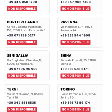
+39 344 058 1790
+39 347 906 7308
NON DISPONIBILE
NON DISPONIBILE
PORTO RECANATI
RAVENNA
Corso Giacomo Matteotti,
Via M. Bussato, 74, 48124
156, 62017 Porto Recanati MC
Ravenna RA
+39 071 759 0217
+39 335 544 1908
NON DISPONIBILE
NON DISPONIBILE
SENIGALLIA
SIENA
Via Guglielmo Oberdan, 17,
Piazzale Rosselli, 25, 53100
60019 Senigallia AN
Siena SI
+39 071 96 96 905
+39 335 528 6171
NON DISPONIBILE
NON DISPONIBILE
TERNI
TORINO
Via Montefiorino, 21, 05100
Corso Romania, 460, 10156
Terni TR
Torino TO
+39 342 851 6535
+39 375 73 89 174
NON DISPONIBILE
NON DISPONIBILE