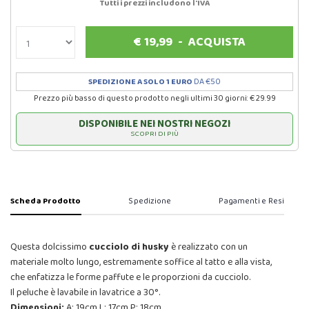
Tutti i prezzi includono l'IVA
€
19,99
-
ACQUISTA
SPEDIZIONE A SOLO 1 EURO
DA €50
Prezzo più basso di questo prodotto negli ultimi 30 giorni: € 29.99
DISPONIBILE NEI NOSTRI NEGOZI
SCOPRI DI PIÙ
Scheda Prodotto
Spedizione
Pagamenti e Resi
Questa dolcissimo
cucciolo
di
husky
è realizzato con un
materiale molto lungo, estremamente soffice al tatto e alla vista,
che enfatizza le forme paffute e le proporzioni da cucciolo.
Il peluche è lavabile in lavatrice a 30°.
Dimensioni:
A: 19cm L: 17cm P: 18cm