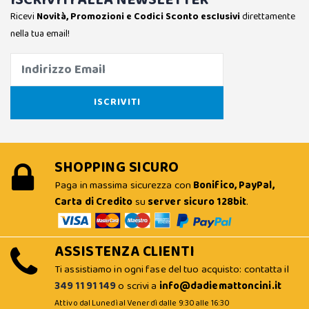
Ricevi
Novità, Promozioni e Codici Sconto esclusivi
direttamente
nella tua email!
SHOPPING SICURO
Paga in massima sicurezza con
Bonifico, PayPal,
Carta di Credito
su
server sicuro 128bit
.
ASSISTENZA CLIENTI
Ti assistiamo in ogni fase del tuo acquisto: contatta il
349 11 91 149
o scrivi a
info@dadiemattoncini.it
Attivo dal Lunedì al Venerdì dalle 9:30 alle 16:30