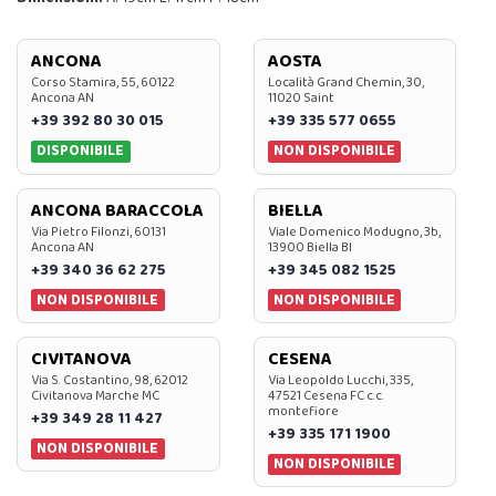
ANCONA
AOSTA
Corso Stamira, 55, 60122
Località Grand Chemin, 30,
Ancona AN
11020 Saint
+39 392 80 30 015
+39 335 577 0655
DISPONIBILE
NON DISPONIBILE
ANCONA BARACCOLA
BIELLA
Via Pietro Filonzi, 60131
Viale Domenico Modugno, 3b,
Ancona AN
13900 Biella BI
+39 340 36 62 275
+39 345 082 1525
NON DISPONIBILE
NON DISPONIBILE
CIVITANOVA
CESENA
Via S. Costantino, 98, 62012
Via Leopoldo Lucchi, 335,
Civitanova Marche MC
47521 Cesena FC c.c.
montefiore
+39 349 28 11 427
+39 335 171 1900
NON DISPONIBILE
NON DISPONIBILE