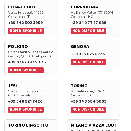
COMACCHIO
CORRIDONIA
Via Valle Isola, 9, 44022
Via Enrico Mattei, 177, 62014
Comacchio FE
Corridonia MC
+39 342 502 3959
+39 340 77 27 938
NON DISPONIBILE
NON DISPONIBILE
FOLIGNO
GENOVA
Corso Camillo Benso Conte di
+39 335 675 6726
Cavour, 2, 06034 Foligno PG
NON DISPONIBILE
+39 0742 197 93 76
NON DISPONIBILE
JESI
TORINO
Via Caduti del Lavoro, 4,
Str. Debouchè, 10042
60035 Jesi AN
Nichelino TO
+39 348 521 7426
+39 348 584 5603
NON DISPONIBILE
NON DISPONIBILE
TORINO LINGOTTO
MILANO PIAZZA LODI
Viale Umbria, 16, 20137 Milano