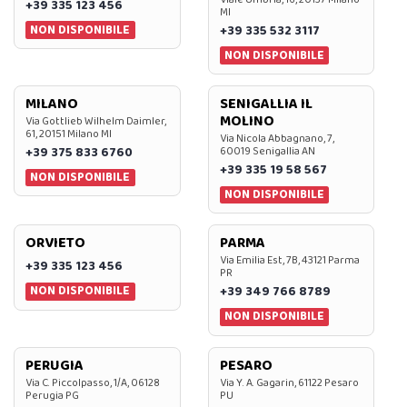
+39 335 123 456
MI
NON DISPONIBILE
+39 335 532 3117
NON DISPONIBILE
MILANO
SENIGALLIA IL
MOLINO
Via Gottlieb Wilhelm Daimler,
61, 20151 Milano MI
Via Nicola Abbagnano, 7,
+39 375 833 6760
60019 Senigallia AN
+39 335 19 58 567
NON DISPONIBILE
NON DISPONIBILE
ORVIETO
PARMA
Via Emilia Est, 7B, 43121 Parma
+39 335 123 456
PR
NON DISPONIBILE
+39 349 766 8789
NON DISPONIBILE
PERUGIA
PESARO
Via C. Piccolpasso, 1/A, 06128
Via Y. A. Gagarin, 61122 Pesaro
Perugia PG
PU