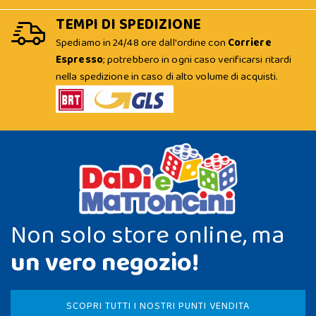
TEMPI DI SPEDIZIONE
Spediamo in 24/48 ore dall'ordine con
Corriere
Espresso
; potrebbero in ogni caso verificarsi ritardi
nella spedizione in caso di alto volume di acquisti.
Non solo store online, ma
un vero negozio!
SCOPRI TUTTI I NOSTRI PUNTI VENDITA