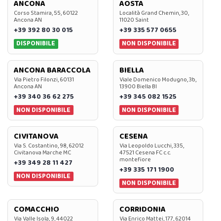
ANCONA
AOSTA
Corso Stamira, 55, 60122
Località Grand Chemin, 30,
Ancona AN
11020 Saint
+39 392 80 30 015
+39 335 577 0655
DISPONIBILE
NON DISPONIBILE
ANCONA BARACCOLA
BIELLA
Via Pietro Filonzi, 60131
Viale Domenico Modugno, 3b,
Ancona AN
13900 Biella BI
+39 340 36 62 275
+39 345 082 1525
NON DISPONIBILE
NON DISPONIBILE
CIVITANOVA
CESENA
Via S. Costantino, 98, 62012
Via Leopoldo Lucchi, 335,
Civitanova Marche MC
47521 Cesena FC c.c.
montefiore
+39 349 28 11 427
+39 335 171 1900
NON DISPONIBILE
NON DISPONIBILE
COMACCHIO
CORRIDONIA
Via Valle Isola, 9, 44022
Via Enrico Mattei, 177, 62014