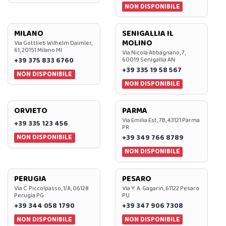
NON DISPONIBILE
MILANO
SENIGALLIA IL
MOLINO
Via Gottlieb Wilhelm Daimler,
61, 20151 Milano MI
Via Nicola Abbagnano, 7,
+39 375 833 6760
60019 Senigallia AN
+39 335 19 58 567
NON DISPONIBILE
NON DISPONIBILE
ORVIETO
PARMA
Via Emilia Est, 7B, 43121 Parma
+39 335 123 456
PR
NON DISPONIBILE
+39 349 766 8789
NON DISPONIBILE
PERUGIA
PESARO
Via C. Piccolpasso, 1/A, 06128
Via Y. A. Gagarin, 61122 Pesaro
Perugia PG
PU
+39 344 058 1790
+39 347 906 7308
NON DISPONIBILE
NON DISPONIBILE