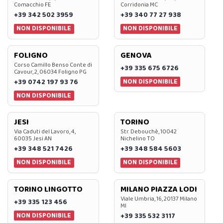
Comacchio FE
Corridonia MC
+39 342 502 3959
+39 340 77 27 938
NON DISPONIBILE
NON DISPONIBILE
FOLIGNO
GENOVA
Corso Camillo Benso Conte di
+39 335 675 6726
Cavour, 2, 06034 Foligno PG
NON DISPONIBILE
+39 0742 197 93 76
NON DISPONIBILE
JESI
TORINO
Via Caduti del Lavoro, 4,
Str. Debouchè, 10042
60035 Jesi AN
Nichelino TO
+39 348 521 7426
+39 348 584 5603
NON DISPONIBILE
NON DISPONIBILE
TORINO LINGOTTO
MILANO PIAZZA LODI
Viale Umbria, 16, 20137 Milano
+39 335 123 456
MI
NON DISPONIBILE
+39 335 532 3117