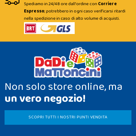
Spediamo in 24/48 ore dall'ordine con
Corriere
Espresso
; potrebbero in ogni caso verificarsi ritardi
nella spedizione in caso di alto volume di acquisti.
Non solo store online, ma
un vero negozio!
SCOPRI TUTTI I NOSTRI PUNTI VENDITA