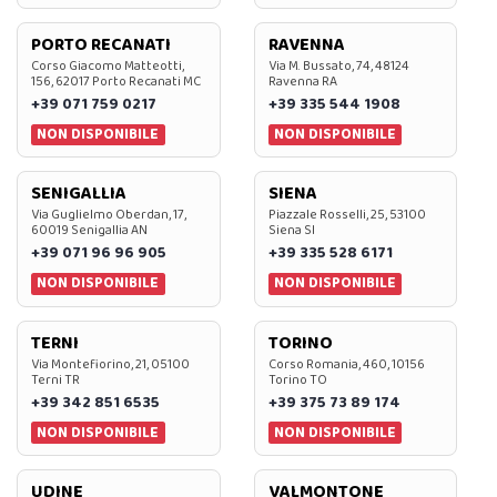
PORTO RECANATI
RAVENNA
Corso Giacomo Matteotti,
Via M. Bussato, 74, 48124
156, 62017 Porto Recanati MC
Ravenna RA
+39 071 759 0217
+39 335 544 1908
NON DISPONIBILE
NON DISPONIBILE
SENIGALLIA
SIENA
Via Guglielmo Oberdan, 17,
Piazzale Rosselli, 25, 53100
60019 Senigallia AN
Siena SI
+39 071 96 96 905
+39 335 528 6171
NON DISPONIBILE
NON DISPONIBILE
TERNI
TORINO
Via Montefiorino, 21, 05100
Corso Romania, 460, 10156
Terni TR
Torino TO
+39 342 851 6535
+39 375 73 89 174
NON DISPONIBILE
NON DISPONIBILE
UDINE
VALMONTONE