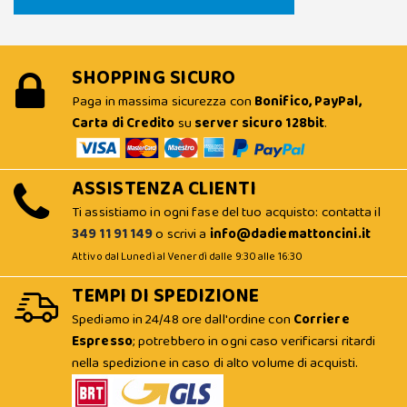
SHOPPING SICURO
Paga in massima sicurezza con
Bonifico, PayPal,
Carta di Credito
su
server sicuro 128bit
.
ASSISTENZA CLIENTI
Ti assistiamo in ogni fase del tuo acquisto: contatta il
349 11 91 149
o scrivi a
info@dadiemattoncini.it
Attivo dal Lunedì al Venerdì dalle 9:30 alle 16:30
TEMPI DI SPEDIZIONE
Spediamo in 24/48 ore dall'ordine con
Corriere
Espresso
; potrebbero in ogni caso verificarsi ritardi
nella spedizione in caso di alto volume di acquisti.