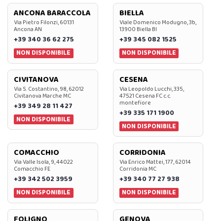
ANCONA BARACCOLA
BIELLA
Via Pietro Filonzi, 60131
Viale Domenico Modugno, 3b,
Ancona AN
13900 Biella BI
+39 340 36 62 275
+39 345 082 1525
NON DISPONIBILE
NON DISPONIBILE
CIVITANOVA
CESENA
Via S. Costantino, 98, 62012
Via Leopoldo Lucchi, 335,
Civitanova Marche MC
47521 Cesena FC c.c.
montefiore
+39 349 28 11 427
+39 335 171 1900
NON DISPONIBILE
NON DISPONIBILE
COMACCHIO
CORRIDONIA
Via Valle Isola, 9, 44022
Via Enrico Mattei, 177, 62014
Comacchio FE
Corridonia MC
+39 342 502 3959
+39 340 77 27 938
NON DISPONIBILE
NON DISPONIBILE
FOLIGNO
GENOVA