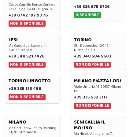
Corso Camillo Benso Conte di
+39 335 675 6726
Cavour, 2, 06034 Foligno PG
DISPONIBILE
+39 0742 197 93 76
NON DISPONIBILE
JESI
TORINO
Via Caduti del Lavoro, 4,
Str. Debouchè, 10042
60035 Jesi AN
Nichelino TO
+39 348 521 7426
+39 348 584 5603
NON DISPONIBILE
NON DISPONIBILE
TORINO LINGOTTO
MILANO PIAZZA LODI
Viale Umbria, 16, 20137 Milano
+39 335 123 456
MI
NON DISPONIBILE
+39 335 532 3117
NON DISPONIBILE
MILANO
SENIGALLIA IL
MOLINO
Via Gottlieb Wilhelm Daimler,
61, 20151 Milano MI
Via Nicola Abbagnano, 7,