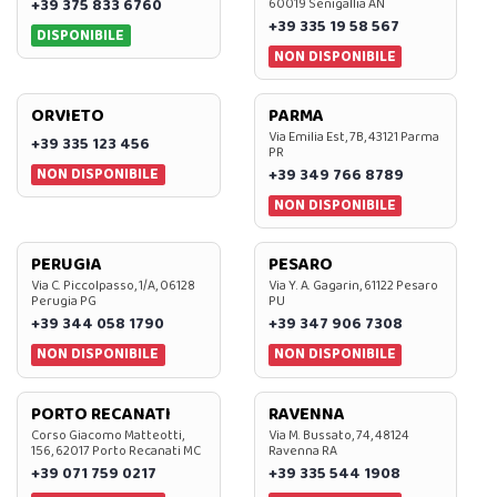
+39 375 833 6760
60019 Senigallia AN
+39 335 19 58 567
DISPONIBILE
NON DISPONIBILE
ORVIETO
PARMA
Via Emilia Est, 7B, 43121 Parma
+39 335 123 456
PR
NON DISPONIBILE
+39 349 766 8789
NON DISPONIBILE
PERUGIA
PESARO
Via C. Piccolpasso, 1/A, 06128
Via Y. A. Gagarin, 61122 Pesaro
Perugia PG
PU
+39 344 058 1790
+39 347 906 7308
NON DISPONIBILE
NON DISPONIBILE
PORTO RECANATI
RAVENNA
Corso Giacomo Matteotti,
Via M. Bussato, 74, 48124
156, 62017 Porto Recanati MC
Ravenna RA
+39 071 759 0217
+39 335 544 1908