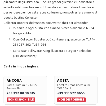
più amate degli ultimi anni. Recluta grandi guerrieri e Dominatori e
includili subito nei tuoi mazzi! E se stai cercando il modo migliore
per rendere più ricercata la tua collezione, non potrai fare a meno di
queste bustine Collector!
Collector Booster dell'espansione Avatar: the Last Airbender
15 carte in ogni busta, con almeno 5 rare o mitiche e 12 - 14
foil garantite
Ogni Collector Booster può contenere queste carte: TLA 1–
281, 287–392; TLE 1–264
Carta star dell'Avatar Aang illustrata da Bryan Konietzko
(<1% delle buste)!
Carte in lingua inglese.
ANCONA
AOSTA
Corso Stamira, 55, 60122
Località Grand Chemin, 30,
Ancona AN
11020 Saint
+39 392 80 30 015
+39 335 577 0655
NON DISPONIBILE
NON DISPONIBILE