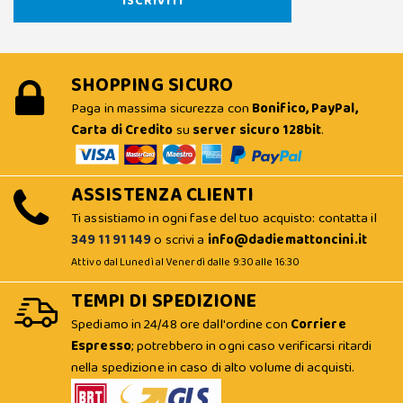
SHOPPING SICURO
Paga in massima sicurezza con
Bonifico, PayPal,
Carta di Credito
su
server sicuro 128bit
.
ASSISTENZA CLIENTI
Ti assistiamo in ogni fase del tuo acquisto: contatta il
349 11 91 149
o scrivi a
info@dadiemattoncini.it
Attivo dal Lunedì al Venerdì dalle 9:30 alle 16:30
TEMPI DI SPEDIZIONE
Spediamo in 24/48 ore dall'ordine con
Corriere
Espresso
; potrebbero in ogni caso verificarsi ritardi
nella spedizione in caso di alto volume di acquisti.