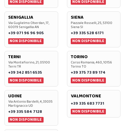
NON DISPONIBILE
NON DISPONIBILE
SENIGALLIA
SIENA
Via Guglielmo Oberdan, 17,
Piazzale Rosselli, 25, 53100
60019 Senigallia AN
Siena SI
+39 071 96 96 905
+39 335 528 6171
NON DISPONIBILE
NON DISPONIBILE
TERNI
TORINO
Via Montefiorino, 21, 05100
Corso Romania, 460, 10156
Terni TR
Torino TO
+39 342 851 6535
+39 375 73 89 174
NON DISPONIBILE
NON DISPONIBILE
UDINE
VALMONTONE
Via Antonio Bardelli, 4, 33035
+39 335 683 7731
Martignacco UD
NON DISPONIBILE
+39 335 584 7128
NON DISPONIBILE