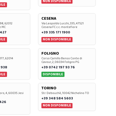
NON DISPONIBILE
ILE
CESENA
 98, 62012
Via Leopoldo Lucchi, 335, 47521
e MC
Cesena FC c.c. montefiore
 427
+39 335 171 1900
ILE
NON DISPONIBILE
FOLIGNO
 177, 62014
Corso Camillo Benso Conte di
Cavour, 2, 06034 Foligno PG
 938
+39 0742 197 93 76
ILE
DISPONIBILE
TORINO
oro, 4, 60035 Jesi
Str. Debouchè, 10042 Nichelino TO
+39 348 584 5603
7426
NON DISPONIBILE