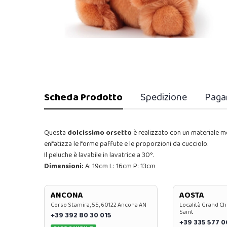
Scheda Prodotto
Spedizione
Paga
Questa
dolcissimo
orsetto
è realizzato con un materiale mo
enfatizza le forme paffute e le proporzioni da cucciolo.
Il peluche è lavabile in lavatrice a 30°.
Dimensioni:
A: 19cm L: 16cm P: 13cm
ANCONA
AOSTA
Corso Stamira, 55, 60122 Ancona AN
Località Grand Ch
Saint
+39 392 80 30 015
+39 335 577 