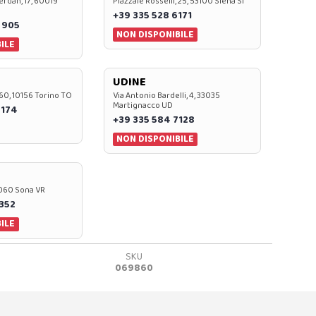
rdan, 17, 60019
Piazzale Rosselli, 25, 53100 Siena SI
+39 335 528 6171
 905
NON DISPONIBILE
ILE
UDINE
60, 10156 Torino TO
Via Antonio Bardelli, 4, 33035
Martignacco UD
 174
+39 335 584 7128
NON DISPONIBILE
37060 Sona VR
0352
ILE
SKU
069860