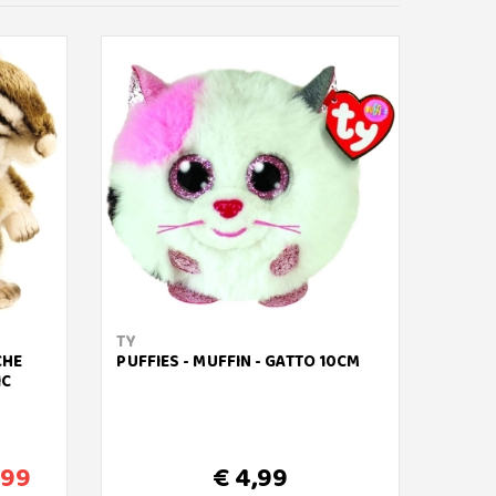
TY
TY
CHE
PUFFIES - MUFFIN - GATTO 10CM
BEANI
IC
28CM
,99
€ 4,99