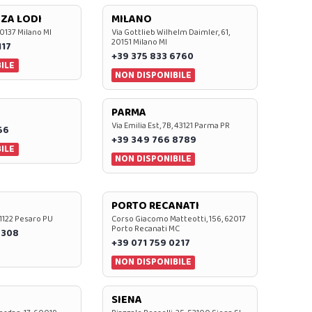
ZA LODI
MILANO
20137 Milano MI
Via Gottlieb Wilhelm Daimler, 61,
20151 Milano MI
117
+39 375 833 6760
ILE
NON DISPONIBILE
PARMA
Via Emilia Est, 7B, 43121 Parma PR
56
+39 349 766 8789
ILE
NON DISPONIBILE
PORTO RECANATI
 61122 Pesaro PU
Corso Giacomo Matteotti, 156, 62017
Porto Recanati MC
7308
+39 071 759 0217
NON DISPONIBILE
SIENA