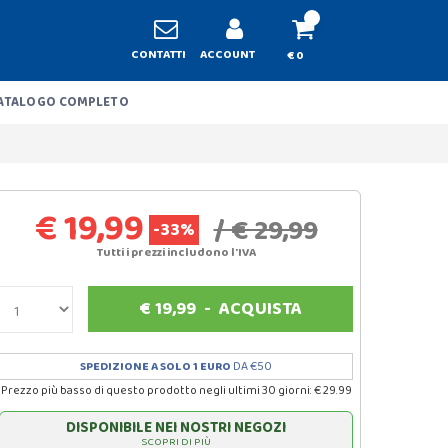
CONTATTI
ACCOUNT
€ 0
ATALOGO COMPLETO
€ 19,99
/ € 29,99
-33%
Tutti i prezzi includono l'IVA
€
19,99
-
ACQUISTA
SPEDIZIONE A SOLO 1 EURO
DA €50
Prezzo più basso di questo prodotto negli ultimi 30 giorni: € 29.99
DISPONIBILE NEI NOSTRI NEGOZI
SCOPRI DI PIÙ