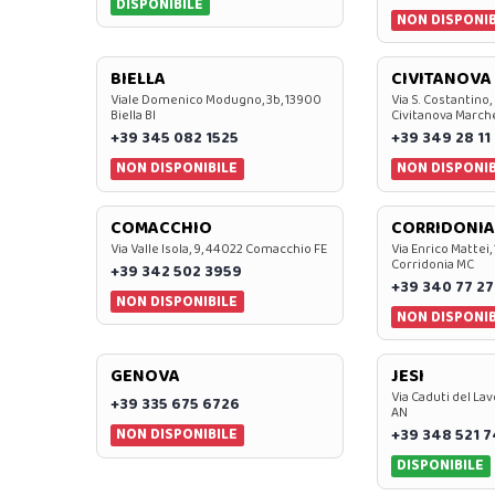
DISPONIBILE
NON DISPONIB
BIELLA
CIVITANOVA
Viale Domenico Modugno, 3b, 13900
Via S. Costantino,
Biella BI
Civitanova March
+39 345 082 1525
+39 349 28 11
NON DISPONIBILE
NON DISPONIB
COMACCHIO
CORRIDONIA
Via Valle Isola, 9, 44022 Comacchio FE
Via Enrico Mattei,
Corridonia MC
+39 342 502 3959
+39 340 77 27
NON DISPONIBILE
NON DISPONIB
GENOVA
JESI
Via Caduti del Lav
+39 335 675 6726
AN
NON DISPONIBILE
+39 348 521 
DISPONIBILE