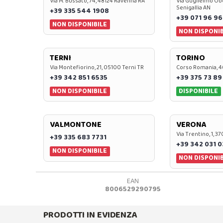
Via M. Bussato, 74, 48124 Ravenna RA
Via Guglielmo Obe
Senigallia AN
+39 335 544 1908
+39 071 96 96
NON DISPONIBILE
NON DISPONIB
TERNI
TORINO
Via Montefiorino, 21, 05100 Terni TR
Corso Romania, 4
+39 342 851 6535
+39 375 73 89
NON DISPONIBILE
DISPONIBILE
VALMONTONE
VERONA
Via Trentino, 1, 
+39 335 683 7731
+39 342 031 
NON DISPONIBILE
NON DISPONIB
EAN
8006529290795
PRODOTTI IN EVIDENZA