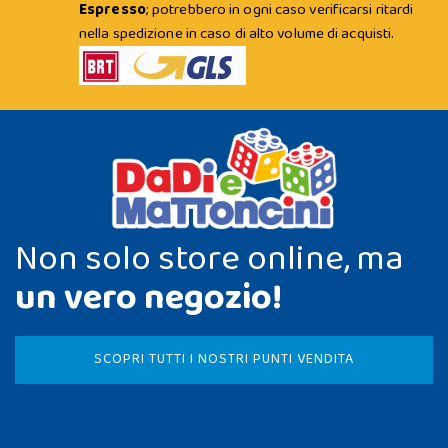
Espresso
; potrebbero in ogni caso verificarsi ritardi
nella spedizione in caso di alto volume di acquisti.
Non solo store online, ma
un vero negozio!
SCOPRI TUTTI I NOSTRI PUNTI VENDITA