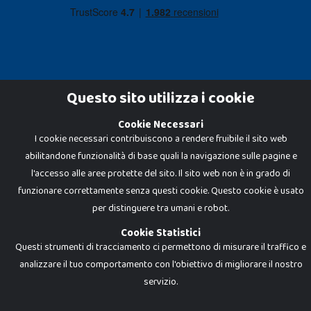
Questo sito utilizza i cookie
Cookie Necessari
Dadi e Mattoncini è un brand di Giocabene Srl. Ogni riproduzione o utilizzo non
I cookie necessari contribuiscono a rendere fruibile il sito web
espressamente autorizzato è severamente vietato. Tutti i loghi, marchi,
brand elencati nel presente shop sono di proprietà dei rispettivi titolari.
abilitandone funzionalità di base quali la navigazione sulle pagine e
I prezzi e le promozioni pubblicate potrebbero differire da quanto esposto in
negozio.
l'accesso alle aree protette del sito. Il sito web non è in grado di
Giocabene Srl - via della Posta 8, 20123 Milano (MI)
funzionare correttamente senza questi cookie. Questo cookie è usato
P.IVA 02608090425 - REA AN201199 - C.S. 10.000 i.v.
per distinguere tra umani e robot.
Cookie Statistici
Questi strumenti di tracciamento ci permettono di misurare il traffico e
analizzare il tuo comportamento con l'obiettivo di migliorare il nostro
servizio.