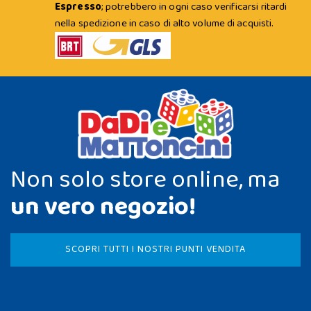
Espresso
; potrebbero in ogni caso verificarsi ritardi
nella spedizione in caso di alto volume di acquisti.
Non solo store online, ma
un vero negozio!
SCOPRI TUTTI I NOSTRI PUNTI VENDITA