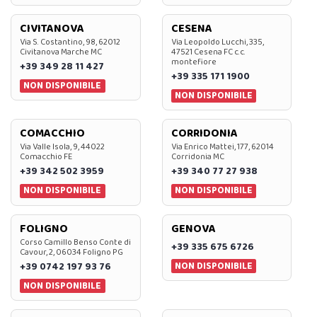
CIVITANOVA
CESENA
Via S. Costantino, 98, 62012
Via Leopoldo Lucchi, 335,
Civitanova Marche MC
47521 Cesena FC c.c.
montefiore
+39 349 28 11 427
+39 335 171 1900
NON DISPONIBILE
NON DISPONIBILE
COMACCHIO
CORRIDONIA
Via Valle Isola, 9, 44022
Via Enrico Mattei, 177, 62014
Comacchio FE
Corridonia MC
+39 342 502 3959
+39 340 77 27 938
NON DISPONIBILE
NON DISPONIBILE
FOLIGNO
GENOVA
Corso Camillo Benso Conte di
+39 335 675 6726
Cavour, 2, 06034 Foligno PG
NON DISPONIBILE
+39 0742 197 93 76
NON DISPONIBILE