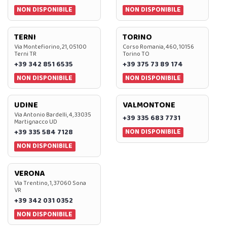
NON DISPONIBILE
NON DISPONIBILE
TERNI
TORINO
Via Montefiorino, 21, 05100
Corso Romania, 460, 10156
Terni TR
Torino TO
+39 342 851 6535
+39 375 73 89 174
NON DISPONIBILE
NON DISPONIBILE
UDINE
VALMONTONE
Via Antonio Bardelli, 4, 33035
+39 335 683 7731
Martignacco UD
NON DISPONIBILE
+39 335 584 7128
NON DISPONIBILE
VERONA
Via Trentino, 1, 37060 Sona
VR
+39 342 031 0352
NON DISPONIBILE