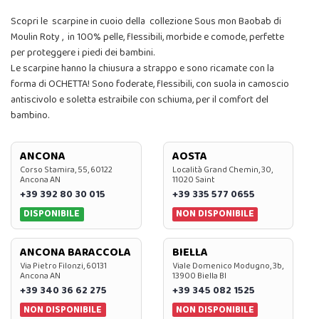
Scopri le scarpine in cuoio della collezione Sous mon Baobab di
Moulin Roty , in 100% pelle, flessibili, morbide e comode, perfette
per proteggere i piedi dei bambini.
Le scarpine hanno la chiusura a strappo e sono ricamate con la
forma di OCHETTA! Sono foderate, flessibili, con suola in camoscio
antiscivolo e soletta estraibile con schiuma, per il comfort del
bambino.
ANCONA
AOSTA
Corso Stamira, 55, 60122
Località Grand Chemin, 30,
Ancona AN
11020 Saint
+39 392 80 30 015
+39 335 577 0655
DISPONIBILE
NON DISPONIBILE
ANCONA BARACCOLA
BIELLA
Via Pietro Filonzi, 60131
Viale Domenico Modugno, 3b,
Ancona AN
13900 Biella BI
+39 340 36 62 275
+39 345 082 1525
NON DISPONIBILE
NON DISPONIBILE