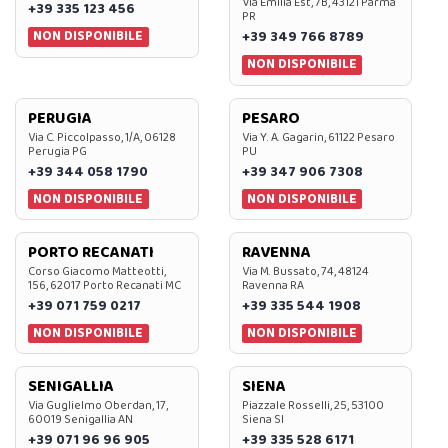
Via Emilia Est, 7B, 43121 Parma
+39 335 123 456
PR
NON DISPONIBILE
+39 349 766 8789
NON DISPONIBILE
PERUGIA
PESARO
Via C. Piccolpasso, 1/A, 06128
Via Y. A. Gagarin, 61122 Pesaro
Perugia PG
PU
+39 344 058 1790
+39 347 906 7308
NON DISPONIBILE
NON DISPONIBILE
PORTO RECANATI
RAVENNA
Corso Giacomo Matteotti,
Via M. Bussato, 74, 48124
156, 62017 Porto Recanati MC
Ravenna RA
+39 071 759 0217
+39 335 544 1908
NON DISPONIBILE
NON DISPONIBILE
SENIGALLIA
SIENA
Via Guglielmo Oberdan, 17,
Piazzale Rosselli, 25, 53100
60019 Senigallia AN
Siena SI
+39 071 96 96 905
+39 335 528 6171