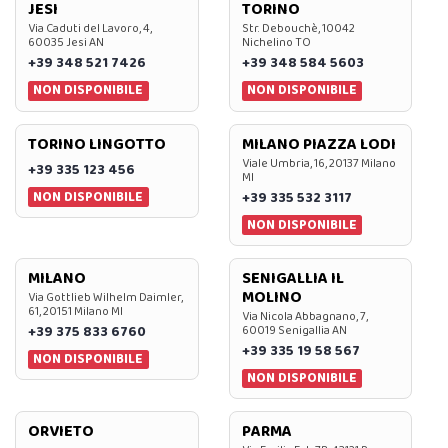
JESI
TORINO
Via Caduti del Lavoro, 4,
Str. Debouchè, 10042
60035 Jesi AN
Nichelino TO
+39 348 521 7426
+39 348 584 5603
NON DISPONIBILE
NON DISPONIBILE
TORINO LINGOTTO
MILANO PIAZZA LODI
Viale Umbria, 16, 20137 Milano
+39 335 123 456
MI
NON DISPONIBILE
+39 335 532 3117
NON DISPONIBILE
MILANO
SENIGALLIA IL
MOLINO
Via Gottlieb Wilhelm Daimler,
61, 20151 Milano MI
Via Nicola Abbagnano, 7,
+39 375 833 6760
60019 Senigallia AN
+39 335 19 58 567
NON DISPONIBILE
NON DISPONIBILE
ORVIETO
PARMA