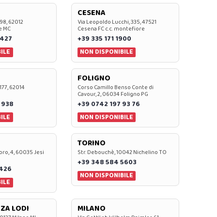
CESENA
 98, 62012
Via Leopoldo Lucchi, 335, 47521
e MC
Cesena FC c.c. montefiore
 427
+39 335 171 1900
ILE
NON DISPONIBILE
FOLIGNO
 177, 62014
Corso Camillo Benso Conte di
Cavour, 2, 06034 Foligno PG
 938
+39 0742 197 93 76
ILE
NON DISPONIBILE
TORINO
oro, 4, 60035 Jesi
Str. Debouchè, 10042 Nichelino TO
+39 348 584 5603
7426
NON DISPONIBILE
ILE
ZA LODI
MILANO