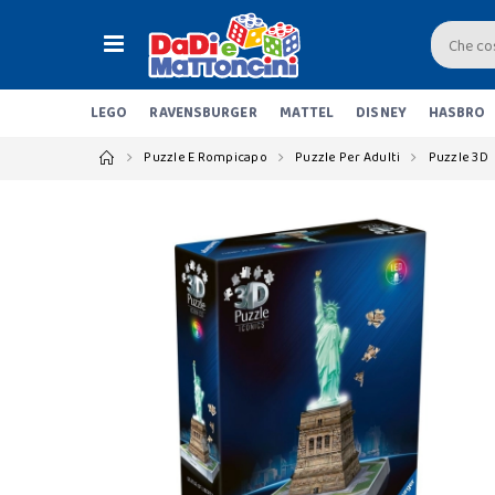
LEGO
RAVENSBURGER
MATTEL
DISNEY
HASBRO
Puzzle E Rompicapo
Puzzle Per Adulti
Puzzle 3D