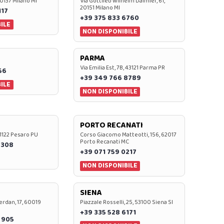
20137 Milano MI
Via Gottlieb Wilhelm Daimler, 61,
20151 Milano MI
117
+39 375 833 6760
ILE
NON DISPONIBILE
PARMA
Via Emilia Est, 7B, 43121 Parma PR
56
+39 349 766 8789
ILE
NON DISPONIBILE
PORTO RECANATI
 61122 Pesaro PU
Corso Giacomo Matteotti, 156, 62017
Porto Recanati MC
7308
+39 071 759 0217
NON DISPONIBILE
SIENA
rdan, 17, 60019
Piazzale Rosselli, 25, 53100 Siena SI
+39 335 528 6171
 905