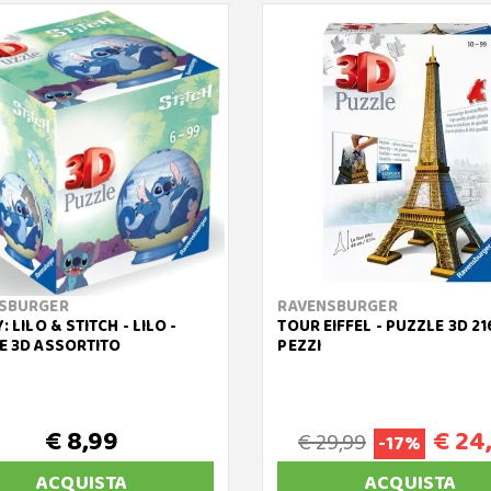
SBURGER
RAVENSBURGER
: LILO & STITCH - LILO -
TOUR EIFFEL - PUZZLE 3D 21
E 3D ASSORTITO
PEZZI
€ 8,99
€ 24
€ 29,99
-17%
ACQUISTA
ACQUISTA