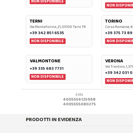
NON DISPONIBILE
NON DISPONIB
TERNI
TORINO
Via Montefiorino, 21, 05100 Terni TR
Corso Romania, 4
+39 342 851 6535
+39 375 73 89
NON DISPONIBILE
NON DISPONIB
VALMONTONE
VERONA
Via Trentino, 1, 
+39 335 683 7731
+39 342 031 
NON DISPONIBILE
NON DISPONIB
EAN
4005556125968
4005555080275
PRODOTTI IN EVIDENZA