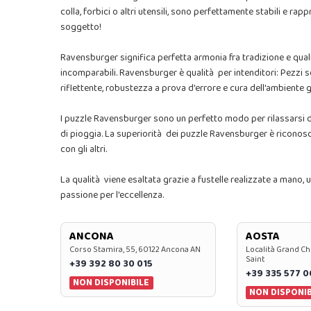
colla, forbici o altri utensili, sono perfettamente stabili e ra
soggetto!
Ravensburger significa perfetta armonia fra tradizione e qua
incomparabili. Ravensburger è qualità per intenditori: Pezzi se
riflettente, robustezza a prova d'errore e cura dell'ambiente gr
I puzzle Ravensburger sono un perfetto modo per rilassarsi do
di pioggia. La superiorità dei puzzle Ravensburger è riconosc
con gli altri.
La qualità viene esaltata grazie a fustelle realizzate a mano,
passione per l'eccellenza.
ANCONA
AOSTA
Corso Stamira, 55, 60122 Ancona AN
Località Grand Ch
Saint
+39 392 80 30 015
+39 335 577 
NON DISPONIBILE
NON DISPONIB