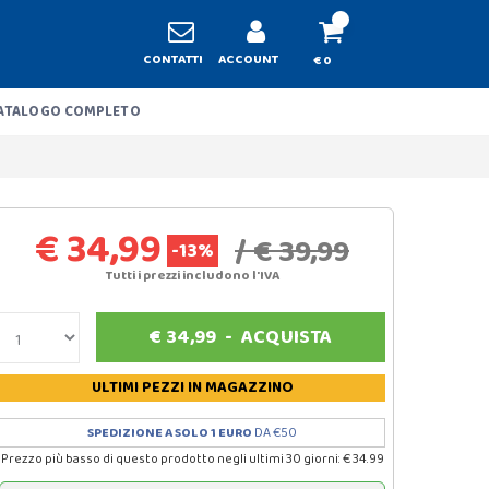
CONTATTI
ACCOUNT
€ 0
ATALOGO COMPLETO
€ 34,99
/ € 39,99
-13%
Tutti i prezzi includono l'IVA
€
34,99
-
ACQUISTA
ULTIMI PEZZI
IN MAGAZZINO
SPEDIZIONE A SOLO 1 EURO
DA €50
Prezzo più basso di questo prodotto negli ultimi 30 giorni: € 34.99