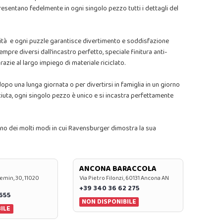
ppresentano fedelmente in ogni singolo pezzo tutti i dettagli del
lità e ogni puzzle garantisce divertimento e soddisfazione
mpre diversi dall'incastro perfetto, speciale finitura anti-
azie al largo impiego di materiale riciclato.
po una lunga giornata o per divertirsi in famiglia in un giorno
iuta, ogni singolo pezzo è unico e si incastra perfettamente
 uno dei molti modi in cui Ravensburger dimostra la sua
ANCONA BARACCOLA
emin, 30, 11020
Via Pietro Filonzi, 60131 Ancona AN
+39 340 36 62 275
0655
NON DISPONIBILE
ILE