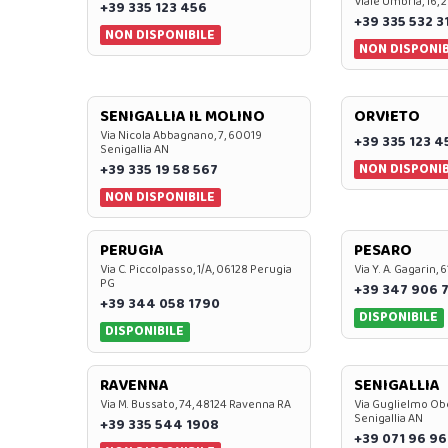
Viale Umbria, 16, 
+39 335 123 456
+39 335 532 3
NON DISPONIBILE
NON DISPONIB
SENIGALLIA IL MOLINO
ORVIETO
Via Nicola Abbagnano, 7, 60019
+39 335 123 4
Senigallia AN
NON DISPONIB
+39 335 19 58 567
NON DISPONIBILE
PERUGIA
PESARO
Via C. Piccolpasso, 1/A, 06128 Perugia
Via Y. A. Gagarin,
PG
+39 347 906 
+39 344 058 1790
DISPONIBILE
DISPONIBILE
RAVENNA
SENIGALLIA
Via M. Bussato, 74, 48124 Ravenna RA
Via Guglielmo Obe
Senigallia AN
+39 335 544 1908
+39 071 96 96