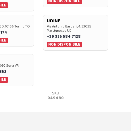
NON DISPONIBILE
ILE
UDINE
60, 10156 Torino TO
Via Antonio Bardelli, 4, 33035
Martignacco UD
 174
+39 335 584 7128
ILE
NON DISPONIBILE
37060 Sona VR
0352
ILE
SKU
049480