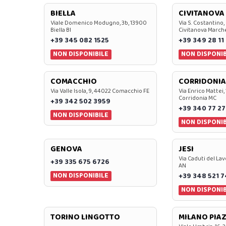
BIELLA
CIVITANOVA
Viale Domenico Modugno, 3b, 13900
Via S. Costantino,
Biella BI
Civitanova March
+39 345 082 1525
+39 349 28 11
NON DISPONIBILE
NON DISPONIB
COMACCHIO
CORRIDONIA
Via Valle Isola, 9, 44022 Comacchio FE
Via Enrico Mattei,
Corridonia MC
+39 342 502 3959
+39 340 77 27
NON DISPONIBILE
NON DISPONIB
GENOVA
JESI
Via Caduti del Lav
+39 335 675 6726
AN
NON DISPONIBILE
+39 348 521 
NON DISPONIB
TORINO LINGOTTO
MILANO PIAZ