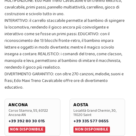
MULTIFUNZIONE: Edo Maxi Treno Cavalcabile è un trenino elettrico,
cavalcabile, primi passi, pannello multiattività, carrellino, gioco di
costruzioni e scivolo tutto in uno.
INTERATTIVO: il carrello staccabile permette al bambino di spingere
la locomotiva, rendendo il gioco ancora più coinvolgente e
interattivo come se fosse un primi passi. EDUCATIVO: con il
riconoscimento dei 13 blocchi fronte-retro, il bambino impara
lettere e oggetti in modo divertente; mentre il magico scivolo
insegna a contare. REALISTICO: i comandi del treno, come clacson,
manopola e leva, permettono al bambino di imitare il macchinista,
rendendo il gioco più realistico.
DIVERTIMENTO GARANTITO: con oltre 270 canzoni, melodie, suoni e
frasi, Edo Maxi Treno Cavalcabile offre ore di divertimento
educativo.
ANCONA
AOSTA
Corso Stamira, 55, 60122
Località Grand Chemin, 30,
Ancona AN
11020 Saint
+39 392 80 30 015
+39 335 577 0655
NON DISPONIBILE
NON DISPONIBILE