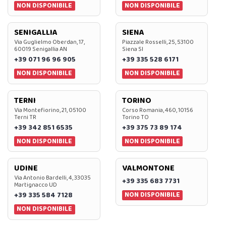
NON DISPONIBILE
NON DISPONIBILE
SENIGALLIA
SIENA
Via Guglielmo Oberdan, 17,
Piazzale Rosselli, 25, 53100
60019 Senigallia AN
Siena SI
+39 071 96 96 905
+39 335 528 6171
NON DISPONIBILE
NON DISPONIBILE
TERNI
TORINO
Via Montefiorino, 21, 05100
Corso Romania, 460, 10156
Terni TR
Torino TO
+39 342 851 6535
+39 375 73 89 174
NON DISPONIBILE
NON DISPONIBILE
UDINE
VALMONTONE
Via Antonio Bardelli, 4, 33035
+39 335 683 7731
Martignacco UD
NON DISPONIBILE
+39 335 584 7128
NON DISPONIBILE