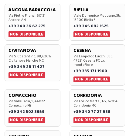
ANCONA BARACCOLA
BIELLA
Via Pietro Filonzi, 60131
Viale Domenico Modugno, 3b,
Ancona AN
13900 Biella BI
+39 340 36 62 275
+39 345 082 1525
NON DISPONIBILE
NON DISPONIBILE
CIVITANOVA
CESENA
Via S. Costantino, 98, 62012
Via Leopoldo Lucchi, 335,
Civitanova Marche MC
47521 Cesena FC c.c.
montefiore
+39 349 28 11 427
+39 335 171 1900
NON DISPONIBILE
NON DISPONIBILE
COMACCHIO
CORRIDONIA
Via Valle Isola, 9, 44022
Via Enrico Mattei, 177, 62014
Comacchio FE
Corridonia MC
+39 342 502 3959
+39 340 77 27 938
NON DISPONIBILE
NON DISPONIBILE