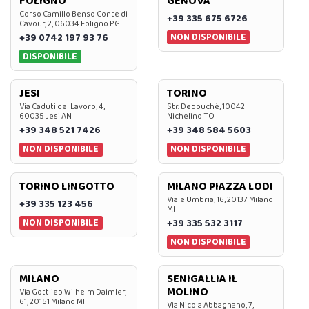
FOLIGNO
GENOVA
Corso Camillo Benso Conte di
+39 335 675 6726
Cavour, 2, 06034 Foligno PG
NON DISPONIBILE
+39 0742 197 93 76
DISPONIBILE
JESI
TORINO
Via Caduti del Lavoro, 4,
Str. Debouchè, 10042
60035 Jesi AN
Nichelino TO
+39 348 521 7426
+39 348 584 5603
NON DISPONIBILE
NON DISPONIBILE
TORINO LINGOTTO
MILANO PIAZZA LODI
Viale Umbria, 16, 20137 Milano
+39 335 123 456
MI
NON DISPONIBILE
+39 335 532 3117
NON DISPONIBILE
MILANO
SENIGALLIA IL
MOLINO
Via Gottlieb Wilhelm Daimler,
61, 20151 Milano MI
Via Nicola Abbagnano, 7,