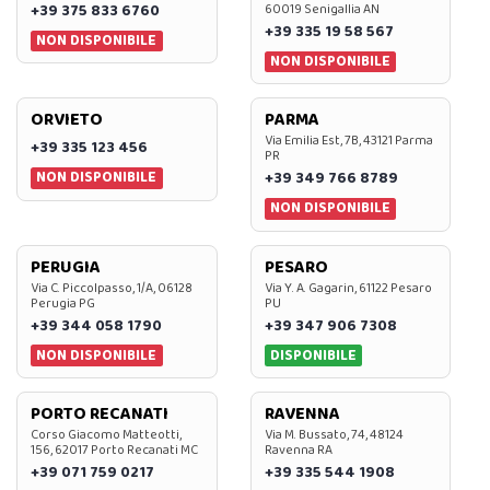
+39 375 833 6760
60019 Senigallia AN
+39 335 19 58 567
NON DISPONIBILE
NON DISPONIBILE
ORVIETO
PARMA
Via Emilia Est, 7B, 43121 Parma
+39 335 123 456
PR
NON DISPONIBILE
+39 349 766 8789
NON DISPONIBILE
PERUGIA
PESARO
Via C. Piccolpasso, 1/A, 06128
Via Y. A. Gagarin, 61122 Pesaro
Perugia PG
PU
+39 344 058 1790
+39 347 906 7308
NON DISPONIBILE
DISPONIBILE
PORTO RECANATI
RAVENNA
Corso Giacomo Matteotti,
Via M. Bussato, 74, 48124
156, 62017 Porto Recanati MC
Ravenna RA
+39 071 759 0217
+39 335 544 1908