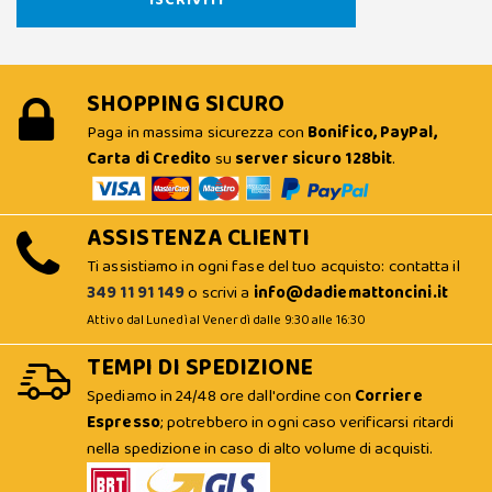
SHOPPING SICURO
Paga in massima sicurezza con
Bonifico, PayPal,
Carta di Credito
su
server sicuro 128bit
.
ASSISTENZA CLIENTI
Ti assistiamo in ogni fase del tuo acquisto: contatta il
349 11 91 149
o scrivi a
info@dadiemattoncini.it
Attivo dal Lunedì al Venerdì dalle 9:30 alle 16:30
TEMPI DI SPEDIZIONE
Spediamo in 24/48 ore dall'ordine con
Corriere
Espresso
; potrebbero in ogni caso verificarsi ritardi
nella spedizione in caso di alto volume di acquisti.