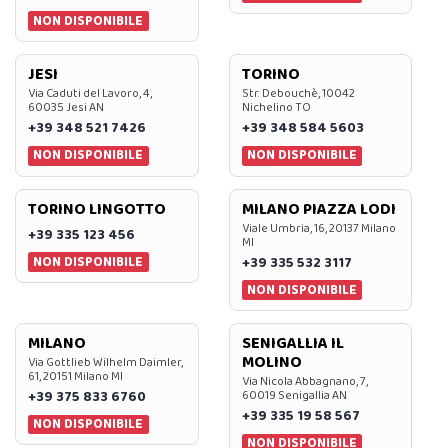
NON DISPONIBILE
JESI
TORINO
Via Caduti del Lavoro, 4,
Str. Debouchè, 10042
60035 Jesi AN
Nichelino TO
+39 348 521 7426
+39 348 584 5603
NON DISPONIBILE
NON DISPONIBILE
TORINO LINGOTTO
MILANO PIAZZA LODI
Viale Umbria, 16, 20137 Milano
+39 335 123 456
MI
NON DISPONIBILE
+39 335 532 3117
NON DISPONIBILE
MILANO
SENIGALLIA IL
MOLINO
Via Gottlieb Wilhelm Daimler,
61, 20151 Milano MI
Via Nicola Abbagnano, 7,
+39 375 833 6760
60019 Senigallia AN
+39 335 19 58 567
NON DISPONIBILE
NON DISPONIBILE