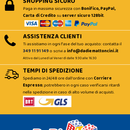
SHOPPING SICURO
Paga in massima sicurezza con
Bonifico, PayPal,
Carta di Credito
su
server sicuro 128bit
.
ASSISTENZA CLIENTI
Ti assistiamo in ogni fase del tuo acquisto: contatta il
349 11 91 149
o scrivi a
info@dadiemattoncini.it
Attivo dal Lunedì al Venerdì dalle 9:30 alle 16:30
TEMPI DI SPEDIZIONE
Spediamo in 24/48 ore dall'ordine con
Corriere
Espresso
; potrebbero in ogni caso verificarsi ritardi
nella spedizione in caso di alto volume di acquisti.