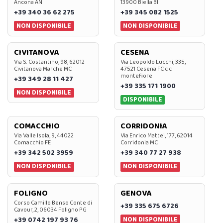
Ancona AN
13900 Biella BI
+39 340 36 62 275
+39 345 082 1525
NON DISPONIBILE
NON DISPONIBILE
CIVITANOVA
CESENA
Via S. Costantino, 98, 62012
Via Leopoldo Lucchi, 335,
Civitanova Marche MC
47521 Cesena FC c.c.
montefiore
+39 349 28 11 427
+39 335 171 1900
NON DISPONIBILE
DISPONIBILE
COMACCHIO
CORRIDONIA
Via Valle Isola, 9, 44022
Via Enrico Mattei, 177, 62014
Comacchio FE
Corridonia MC
+39 342 502 3959
+39 340 77 27 938
NON DISPONIBILE
NON DISPONIBILE
FOLIGNO
GENOVA
Corso Camillo Benso Conte di
+39 335 675 6726
Cavour, 2, 06034 Foligno PG
NON DISPONIBILE
+39 0742 197 93 76