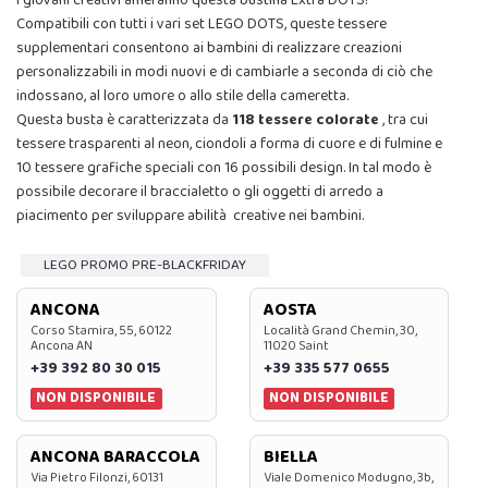
I giovani creativi ameranno questa bustina Extra DOTS!
Compatibili con tutti i vari set LEGO DOTS, queste tessere
supplementari consentono ai bambini di realizzare creazioni
personalizzabili in modi nuovi e di cambiarle a seconda di ciò che
indossano, al loro umore o allo stile della cameretta.
Questa busta è caratterizzata da
118 tessere colorate
, tra cui
tessere trasparenti al neon, ciondoli a forma di cuore e di fulmine e
10 tessere grafiche speciali con 16 possibili design. In tal modo è
possibile decorare il braccialetto o gli oggetti di arredo a
piacimento per sviluppare abilità creative nei bambini.
LEGO PROMO PRE-BLACKFRIDAY
ANCONA
AOSTA
Corso Stamira, 55, 60122
Località Grand Chemin, 30,
Ancona AN
11020 Saint
+39 392 80 30 015
+39 335 577 0655
NON DISPONIBILE
NON DISPONIBILE
ANCONA BARACCOLA
BIELLA
Via Pietro Filonzi, 60131
Viale Domenico Modugno, 3b,