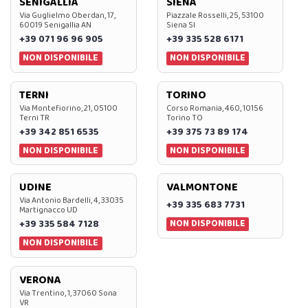
SENIGALLIA
SIENA
Via Guglielmo Oberdan, 17,
Piazzale Rosselli, 25, 53100
60019 Senigallia AN
Siena SI
+39 071 96 96 905
+39 335 528 6171
NON DISPONIBILE
NON DISPONIBILE
TERNI
TORINO
Via Montefiorino, 21, 05100
Corso Romania, 460, 10156
Terni TR
Torino TO
+39 342 851 6535
+39 375 73 89 174
NON DISPONIBILE
NON DISPONIBILE
UDINE
VALMONTONE
Via Antonio Bardelli, 4, 33035
+39 335 683 7731
Martignacco UD
NON DISPONIBILE
+39 335 584 7128
NON DISPONIBILE
VERONA
Via Trentino, 1, 37060 Sona
VR