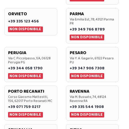
ORVIETO
PARMA
Via Emilia Est, 7B, 43121 Parma
+39 335 123 456
PR
NON DISPONIBILE
+39 349 766 8789
NON DISPONIBILE
PERUGIA
PESARO
Via C. Piccolpasso, 1/A, 06128
Via Y. A. Gagarin, 61122 Pesaro
Perugia PG
PU
+39 344 058 1790
+39 347 906 7308
NON DISPONIBILE
NON DISPONIBILE
PORTO RECANATI
RAVENNA
Corso Giacomo Matteotti,
Via M. Bussato, 74, 48124
156, 62017 Porto Recanati MC
Ravenna RA
+39 071 759 0217
+39 335 544 1908
NON DISPONIBILE
NON DISPONIBILE