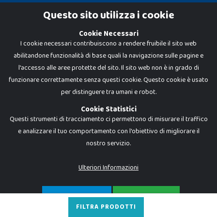
Cookie Policy
Questo sito utilizza i cookie
Privacy Policy
Cookie Necessari
I cookie necessari contribuiscono a rendere fruibile il sito web
abilitandone funzionalità di base quali la navigazione sulle pagine e
l'accesso alle aree protette del sito. Il sito web non è in grado di
funzionare correttamente senza questi cookie. Questo cookie è usato
per distinguere tra umani e robot.
Cookie Statistici
Questi strumenti di tracciamento ci permettono di misurare il traffico
e analizzare il tuo comportamento con l'obiettivo di migliorare il
nostro servizio.
Dadi e Mattoncini è un brand di Giocabene Srl. Ogni riproduzione o utilizzo non
espressamente autorizzato è severamente vietato. Tutti i loghi, marchi,
brand elencati nel presente shop sono di proprietà dei rispettivi titolari.
I prezzi e le promozioni pubblicate potrebbero differire da quanto esposto in
Ulteriori Informazioni
negozio.
Giocabene Srl - via della Posta 8, 20123 Milano (MI)
P.IVA 02608090425 - REA AN201199 - C.S. 10.000 i.v.
SOLO NECESSARI
ACCETTA TUTTO
FILTRA PRODOTTI