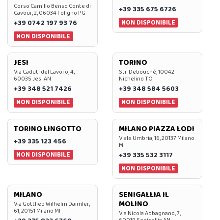
Corso Camillo Benso Conte di
+39 335 675 6726
Cavour, 2, 06034 Foligno PG
NON DISPONIBILE
+39 0742 197 93 76
NON DISPONIBILE
JESI
TORINO
Via Caduti del Lavoro, 4,
Str. Debouchè, 10042
60035 Jesi AN
Nichelino TO
+39 348 521 7426
+39 348 584 5603
NON DISPONIBILE
NON DISPONIBILE
TORINO LINGOTTO
MILANO PIAZZA LODI
Viale Umbria, 16, 20137 Milano
+39 335 123 456
MI
NON DISPONIBILE
+39 335 532 3117
NON DISPONIBILE
MILANO
SENIGALLIA IL
MOLINO
Via Gottlieb Wilhelm Daimler,
61, 20151 Milano MI
Via Nicola Abbagnano, 7,