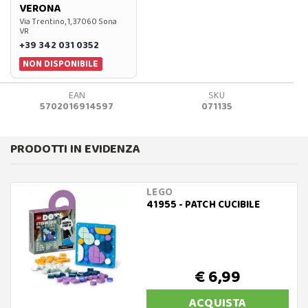
VERONA
Via Trentino, 1, 37060 Sona
VR
+39 342 031 0352
NON DISPONIBILE
EAN
SKU
5702016914597
071135
PRODOTTI IN EVIDENZA
LEGO
41955 - PATCH CUCIBILE
€ 6,99
ACQUISTA