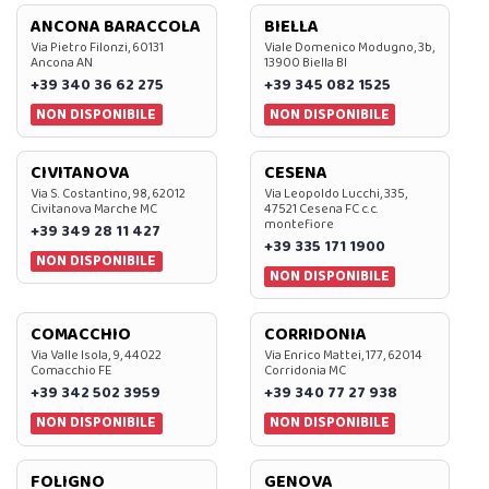
ANCONA BARACCOLA
BIELLA
Via Pietro Filonzi, 60131
Viale Domenico Modugno, 3b,
Ancona AN
13900 Biella BI
+39 340 36 62 275
+39 345 082 1525
NON DISPONIBILE
NON DISPONIBILE
CIVITANOVA
CESENA
Via S. Costantino, 98, 62012
Via Leopoldo Lucchi, 335,
Civitanova Marche MC
47521 Cesena FC c.c.
montefiore
+39 349 28 11 427
+39 335 171 1900
NON DISPONIBILE
NON DISPONIBILE
COMACCHIO
CORRIDONIA
Via Valle Isola, 9, 44022
Via Enrico Mattei, 177, 62014
Comacchio FE
Corridonia MC
+39 342 502 3959
+39 340 77 27 938
NON DISPONIBILE
NON DISPONIBILE
FOLIGNO
GENOVA