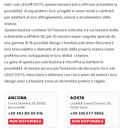
tutti i set LEGO® DOTS, queste tessere extra offrono ai bambini la
possibilità di espandere i loro progetti in nuovi modi e cambiarli
per adattarli al loro abbigliamento, umore o arredamento della
stanza.
Questa bustina contiene 107 tessere colorate, tra cui tessere stella
e diamante a effetto 3D, più 10 tessere super-segrete speciali da
una gamma di 16 possibili design. I bambini potranno decorare il
loro braccialetto o elementi di arredo della propria stanza come
preferiscono, sviluppando le loro abilità creative.
La gioia di questa piccola bustina è che offre ai bambini la
possibilità di essere ancora più fantasiosi nel decorare i loro set
LEGO DOTS, mescolare e abbinare con i loro amici ed esibire i loro
design unici. Le bustine sono un divertente premio o regalo.
ANCONA
AOSTA
Corso Stamira, 55, 60122
Località Grand Chemin, 30,
Ancona AN
11020 Saint
+39 392 80 30 015
+39 335 577 0655
NON DISPONIBILE
NON DISPONIBILE