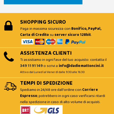
SHOPPING SICURO
Paga in massima sicurezza con
Bonifico, PayPal,
Carta di Credito
su
server sicuro 128bit
.
ASSISTENZA CLIENTI
Ti assistiamo in ogni fase del tuo acquisto: contatta il
349 11 91 149
o scrivi a
info@dadiemattoncini.it
Attivo dal Lunedì al Venerdì dalle 9:30 alle 16:30
TEMPI DI SPEDIZIONE
Spediamo in 24/48 ore dall'ordine con
Corriere
Espresso
; potrebbero in ogni caso verificarsi ritardi
nella spedizione in caso di alto volume di acquisti.