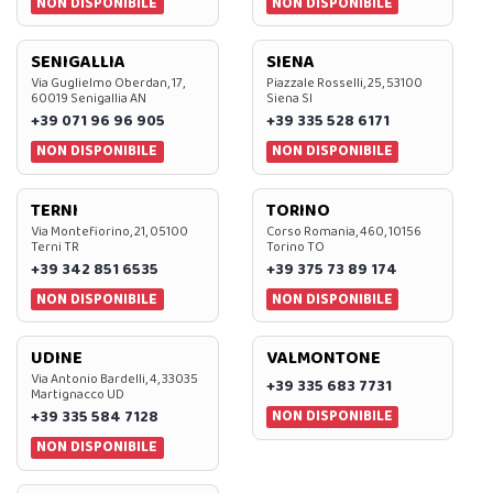
NON DISPONIBILE
NON DISPONIBILE
SENIGALLIA
SIENA
Via Guglielmo Oberdan, 17,
Piazzale Rosselli, 25, 53100
60019 Senigallia AN
Siena SI
+39 071 96 96 905
+39 335 528 6171
NON DISPONIBILE
NON DISPONIBILE
TERNI
TORINO
Via Montefiorino, 21, 05100
Corso Romania, 460, 10156
Terni TR
Torino TO
+39 342 851 6535
+39 375 73 89 174
NON DISPONIBILE
NON DISPONIBILE
UDINE
VALMONTONE
Via Antonio Bardelli, 4, 33035
+39 335 683 7731
Martignacco UD
NON DISPONIBILE
+39 335 584 7128
NON DISPONIBILE