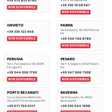
+39 375 833 6760
60019 Senigallia AN
+39 335 19 58 567
NON DISPONIBILE
NON DISPONIBILE
ORVIETO
PARMA
Via Emilia Est, 7B, 43121 Parma
+39 335 123 456
PR
NON DISPONIBILE
+39 349 766 8789
NON DISPONIBILE
PERUGIA
PESARO
Via C. Piccolpasso, 1/A, 06128
Via Y. A. Gagarin, 61122 Pesaro
Perugia PG
PU
+39 344 058 1790
+39 347 906 7308
NON DISPONIBILE
NON DISPONIBILE
PORTO RECANATI
RAVENNA
Corso Giacomo Matteotti,
Via M. Bussato, 74, 48124
156, 62017 Porto Recanati MC
Ravenna RA
+39 071 759 0217
+39 335 544 1908