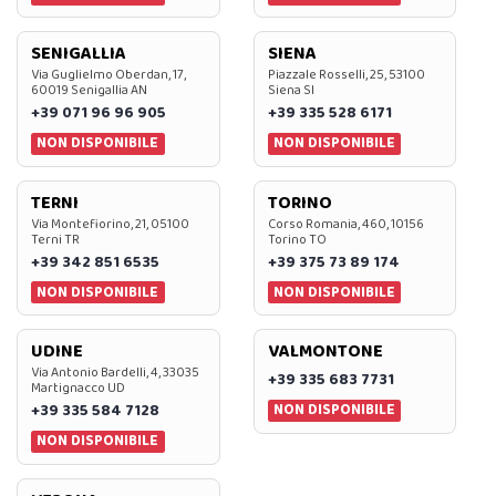
SENIGALLIA
SIENA
Via Guglielmo Oberdan, 17,
Piazzale Rosselli, 25, 53100
60019 Senigallia AN
Siena SI
+39 071 96 96 905
+39 335 528 6171
NON DISPONIBILE
NON DISPONIBILE
TERNI
TORINO
Via Montefiorino, 21, 05100
Corso Romania, 460, 10156
Terni TR
Torino TO
+39 342 851 6535
+39 375 73 89 174
NON DISPONIBILE
NON DISPONIBILE
UDINE
VALMONTONE
Via Antonio Bardelli, 4, 33035
+39 335 683 7731
Martignacco UD
NON DISPONIBILE
+39 335 584 7128
NON DISPONIBILE