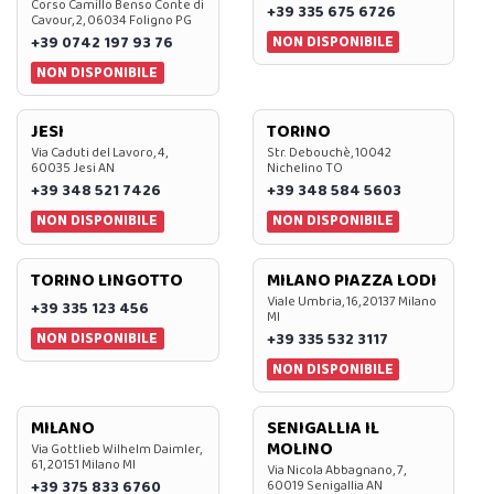
Corso Camillo Benso Conte di
+39 335 675 6726
Cavour, 2, 06034 Foligno PG
NON DISPONIBILE
+39 0742 197 93 76
NON DISPONIBILE
JESI
TORINO
Via Caduti del Lavoro, 4,
Str. Debouchè, 10042
60035 Jesi AN
Nichelino TO
+39 348 521 7426
+39 348 584 5603
NON DISPONIBILE
NON DISPONIBILE
TORINO LINGOTTO
MILANO PIAZZA LODI
Viale Umbria, 16, 20137 Milano
+39 335 123 456
MI
NON DISPONIBILE
+39 335 532 3117
NON DISPONIBILE
MILANO
SENIGALLIA IL
MOLINO
Via Gottlieb Wilhelm Daimler,
61, 20151 Milano MI
Via Nicola Abbagnano, 7,
+39 375 833 6760
60019 Senigallia AN