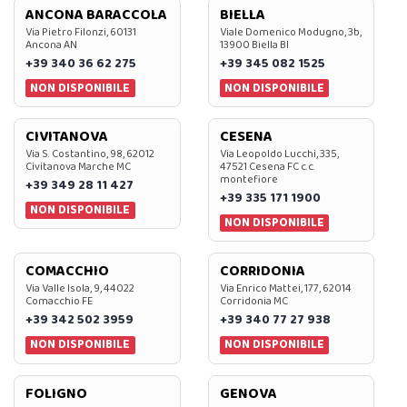
ANCONA BARACCOLA
BIELLA
Via Pietro Filonzi, 60131
Viale Domenico Modugno, 3b,
Ancona AN
13900 Biella BI
+39 340 36 62 275
+39 345 082 1525
NON DISPONIBILE
NON DISPONIBILE
CIVITANOVA
CESENA
Via S. Costantino, 98, 62012
Via Leopoldo Lucchi, 335,
Civitanova Marche MC
47521 Cesena FC c.c.
montefiore
+39 349 28 11 427
+39 335 171 1900
NON DISPONIBILE
NON DISPONIBILE
COMACCHIO
CORRIDONIA
Via Valle Isola, 9, 44022
Via Enrico Mattei, 177, 62014
Comacchio FE
Corridonia MC
+39 342 502 3959
+39 340 77 27 938
NON DISPONIBILE
NON DISPONIBILE
FOLIGNO
GENOVA