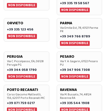
+39 335 19 58 567
NON DISPONIBILE
NON DISPONIBILE
ORVIETO
PARMA
Via Emilia Est, 7B, 43121 Parma
+39 335 123 456
PR
NON DISPONIBILE
+39 349 766 8789
NON DISPONIBILE
PERUGIA
PESARO
Via C. Piccolpasso, 1/A, 06128
Via Y. A. Gagarin, 61122 Pesaro
Perugia PG
PU
+39 344 058 1790
+39 347 906 7308
NON DISPONIBILE
NON DISPONIBILE
PORTO RECANATI
RAVENNA
Corso Giacomo Matteotti,
Via M. Bussato, 74, 48124
156, 62017 Porto Recanati MC
Ravenna RA
+39 071 759 0217
+39 335 544 1908
NON DISPONIBILE
NON DISPONIBILE