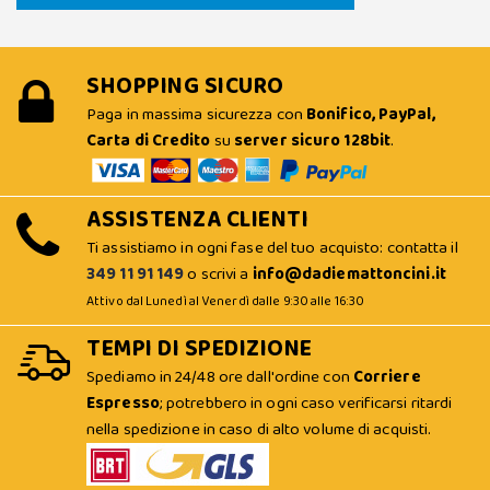
SHOPPING SICURO
Paga in massima sicurezza con
Bonifico, PayPal,
Carta di Credito
su
server sicuro 128bit
.
ASSISTENZA CLIENTI
Ti assistiamo in ogni fase del tuo acquisto: contatta il
349 11 91 149
o scrivi a
info@dadiemattoncini.it
Attivo dal Lunedì al Venerdì dalle 9:30 alle 16:30
TEMPI DI SPEDIZIONE
Spediamo in 24/48 ore dall'ordine con
Corriere
Espresso
; potrebbero in ogni caso verificarsi ritardi
nella spedizione in caso di alto volume di acquisti.