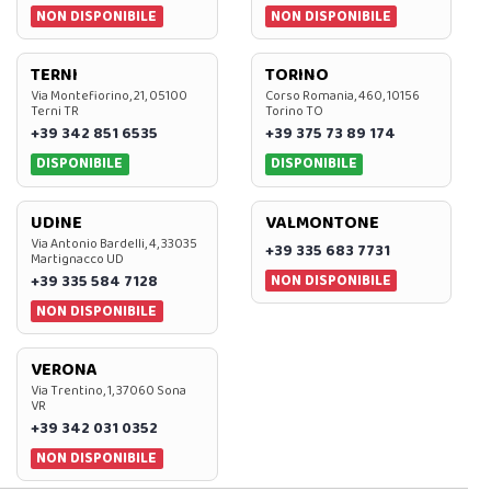
NON DISPONIBILE
NON DISPONIBILE
TERNI
TORINO
Via Montefiorino, 21, 05100
Corso Romania, 460, 10156
Terni TR
Torino TO
+39 342 851 6535
+39 375 73 89 174
DISPONIBILE
DISPONIBILE
UDINE
VALMONTONE
Via Antonio Bardelli, 4, 33035
+39 335 683 7731
Martignacco UD
NON DISPONIBILE
+39 335 584 7128
NON DISPONIBILE
VERONA
Via Trentino, 1, 37060 Sona
VR
+39 342 031 0352
NON DISPONIBILE