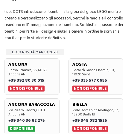
I set DOTS introducono i bambini alla gioia del gioco LEGO mentre
creano e personalizzano gli accessori, perché la magia e il controllo
risiedono nell’immaginazione del bambino. Soddisfa la passione dei
bambini per l’arte e il design e aiutali a tenere in ordine la scrivania
con il kit per lo studente definitivo.
LEGO NOVITÀ MARZO 2023
ANCONA
AOSTA
Corso Stamira, 55, 60122
Località Grand Chemin, 30,
Ancona AN
11020 Saint
+39 392 80 30 015
+39 335 577 0655
NON DISPONIBILE
NON DISPONIBILE
ANCONA BARACCOLA
BIELLA
Via Pietro Filonzi, 60131
Viale Domenico Modugno, 3b,
Ancona AN
13900 Biella BI
+39 340 36 62 275
+39 345 082 1525
DISPONIBILE
NON DISPONIBILE