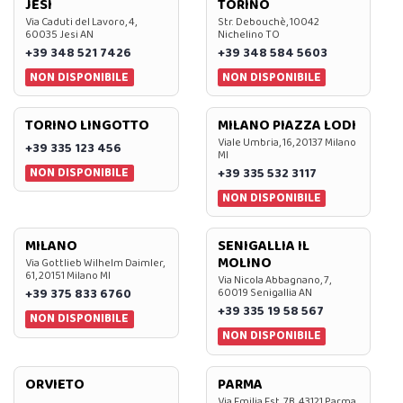
JESI
TORINO
Via Caduti del Lavoro, 4,
Str. Debouchè, 10042
60035 Jesi AN
Nichelino TO
+39 348 521 7426
+39 348 584 5603
NON DISPONIBILE
NON DISPONIBILE
TORINO LINGOTTO
MILANO PIAZZA LODI
Viale Umbria, 16, 20137 Milano
+39 335 123 456
MI
NON DISPONIBILE
+39 335 532 3117
NON DISPONIBILE
MILANO
SENIGALLIA IL
MOLINO
Via Gottlieb Wilhelm Daimler,
61, 20151 Milano MI
Via Nicola Abbagnano, 7,
+39 375 833 6760
60019 Senigallia AN
+39 335 19 58 567
NON DISPONIBILE
NON DISPONIBILE
ORVIETO
PARMA
Via Emilia Est, 7B, 43121 Parma