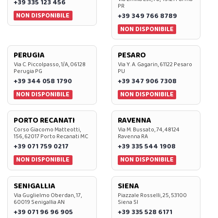
+39 335 123 456
PR
NON DISPONIBILE
+39 349 766 8789
NON DISPONIBILE
PERUGIA
PESARO
Via C. Piccolpasso, 1/A, 06128
Via Y. A. Gagarin, 61122 Pesaro
Perugia PG
PU
+39 344 058 1790
+39 347 906 7308
NON DISPONIBILE
NON DISPONIBILE
PORTO RECANATI
RAVENNA
Corso Giacomo Matteotti,
Via M. Bussato, 74, 48124
156, 62017 Porto Recanati MC
Ravenna RA
+39 071 759 0217
+39 335 544 1908
NON DISPONIBILE
NON DISPONIBILE
SENIGALLIA
SIENA
Via Guglielmo Oberdan, 17,
Piazzale Rosselli, 25, 53100
60019 Senigallia AN
Siena SI
+39 071 96 96 905
+39 335 528 6171