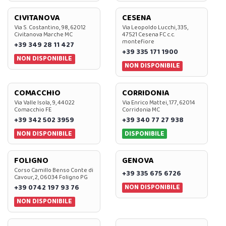
CIVITANOVA
CESENA
Via S. Costantino, 98, 62012
Via Leopoldo Lucchi, 335,
Civitanova Marche MC
47521 Cesena FC c.c.
montefiore
+39 349 28 11 427
+39 335 171 1900
NON DISPONIBILE
NON DISPONIBILE
COMACCHIO
CORRIDONIA
Via Valle Isola, 9, 44022
Via Enrico Mattei, 177, 62014
Comacchio FE
Corridonia MC
+39 342 502 3959
+39 340 77 27 938
NON DISPONIBILE
DISPONIBILE
FOLIGNO
GENOVA
Corso Camillo Benso Conte di
+39 335 675 6726
Cavour, 2, 06034 Foligno PG
NON DISPONIBILE
+39 0742 197 93 76
NON DISPONIBILE