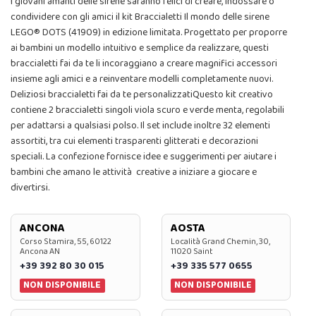
I giovani amanti delle sirene saranno felici di creare, indossare o
condividere con gli amici il kit Braccialetti Il mondo delle sirene
LEGO® DOTS (41909) in edizione limitata. Progettato per proporre
ai bambini un modello intuitivo e semplice da realizzare, questi
braccialetti fai da te li incoraggiano a creare magnifici accessori
insieme agli amici e a reinventare modelli completamente nuovi.
Deliziosi braccialetti fai da te personalizzatiQuesto kit creativo
contiene 2 braccialetti singoli viola scuro e verde menta, regolabili
per adattarsi a qualsiasi polso. Il set include inoltre 32 elementi
assortiti, tra cui elementi trasparenti glitterati e decorazioni
speciali. La confezione fornisce idee e suggerimenti per aiutare i
bambini che amano le attività creative a iniziare a giocare e
divertirsi.
ANCONA
AOSTA
Corso Stamira, 55, 60122
Località Grand Chemin, 30,
Ancona AN
11020 Saint
+39 392 80 30 015
+39 335 577 0655
NON DISPONIBILE
NON DISPONIBILE