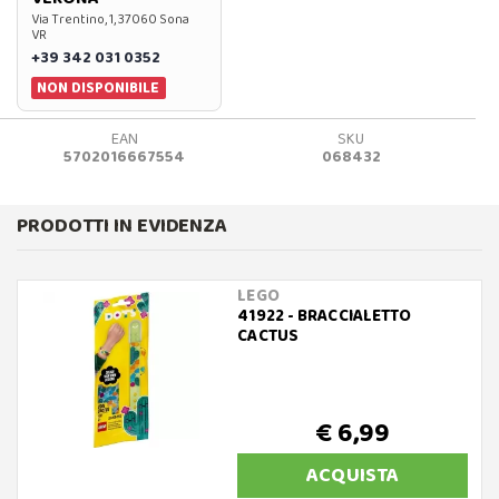
Via Trentino, 1, 37060 Sona
VR
+39 342 031 0352
NON DISPONIBILE
EAN
SKU
5702016667554
068432
PRODOTTI IN EVIDENZA
LEGO
41922 - BRACCIALETTO
CACTUS
€ 6,99
ACQUISTA