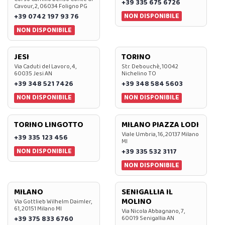
+39 335 675 6726
Cavour, 2, 06034 Foligno PG
NON DISPONIBILE
+39 0742 197 93 76
NON DISPONIBILE
JESI
TORINO
Via Caduti del Lavoro, 4,
Str. Debouchè, 10042
60035 Jesi AN
Nichelino TO
+39 348 521 7426
+39 348 584 5603
NON DISPONIBILE
NON DISPONIBILE
TORINO LINGOTTO
MILANO PIAZZA LODI
Viale Umbria, 16, 20137 Milano
+39 335 123 456
MI
NON DISPONIBILE
+39 335 532 3117
NON DISPONIBILE
MILANO
SENIGALLIA IL
MOLINO
Via Gottlieb Wilhelm Daimler,
61, 20151 Milano MI
Via Nicola Abbagnano, 7,
+39 375 833 6760
60019 Senigallia AN