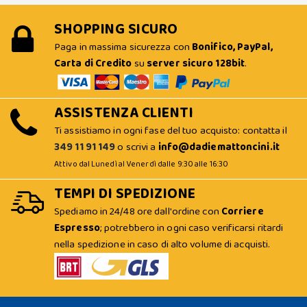
SHOPPING SICURO
Paga in massima sicurezza con
Bonifico, PayPal,
Carta di Credito
su
server sicuro 128bit
.
ASSISTENZA CLIENTI
Ti assistiamo in ogni fase del tuo acquisto: contatta il
349 11 91 149
o scrivi a
info@dadiemattoncini.it
Attivo dal Lunedì al Venerdì dalle 9:30 alle 16:30
TEMPI DI SPEDIZIONE
Spediamo in 24/48 ore dall'ordine con
Corriere
Espresso
; potrebbero in ogni caso verificarsi ritardi
nella spedizione in caso di alto volume di acquisti.