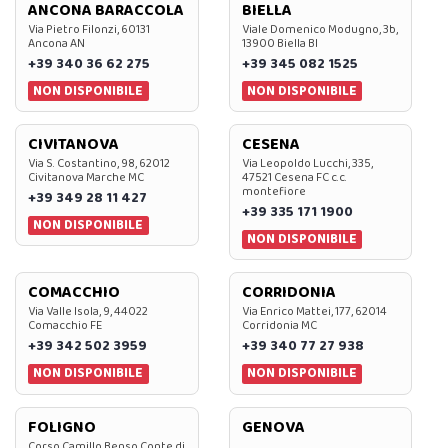
ANCONA BARACCOLA
BIELLA
Via Pietro Filonzi, 60131
Viale Domenico Modugno, 3b,
Ancona AN
13900 Biella BI
+39 340 36 62 275
+39 345 082 1525
NON DISPONIBILE
NON DISPONIBILE
CIVITANOVA
CESENA
Via S. Costantino, 98, 62012
Via Leopoldo Lucchi, 335,
Civitanova Marche MC
47521 Cesena FC c.c.
montefiore
+39 349 28 11 427
+39 335 171 1900
NON DISPONIBILE
NON DISPONIBILE
COMACCHIO
CORRIDONIA
Via Valle Isola, 9, 44022
Via Enrico Mattei, 177, 62014
Comacchio FE
Corridonia MC
+39 342 502 3959
+39 340 77 27 938
NON DISPONIBILE
NON DISPONIBILE
FOLIGNO
GENOVA
Corso Camillo Benso Conte di