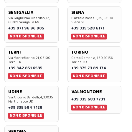
SENIGALLIA
SIENA
Via Guglielmo Oberdan, 17,
Piazzale Rosselli, 25, 53100
60019 Senigallia AN
Siena SI
+39 071 96 96 905
+39 335 528 6171
NON DISPONIBILE
NON DISPONIBILE
TERNI
TORINO
Via Montefiorino, 21, 05100
Corso Romania, 460, 10156
Terni TR
Torino TO
+39 342 851 6535
+39 375 73 89 174
NON DISPONIBILE
NON DISPONIBILE
UDINE
VALMONTONE
Via Antonio Bardelli, 4, 33035
+39 335 683 7731
Martignacco UD
NON DISPONIBILE
+39 335 584 7128
NON DISPONIBILE
VERONA