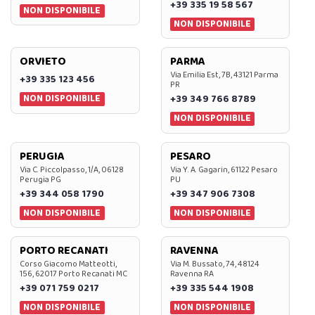
+39 335 19 58 567
NON DISPONIBILE
NON DISPONIBILE
ORVIETO
PARMA
Via Emilia Est, 7B, 43121 Parma
+39 335 123 456
PR
NON DISPONIBILE
+39 349 766 8789
NON DISPONIBILE
PERUGIA
PESARO
Via C. Piccolpasso, 1/A, 06128
Via Y. A. Gagarin, 61122 Pesaro
Perugia PG
PU
+39 344 058 1790
+39 347 906 7308
NON DISPONIBILE
NON DISPONIBILE
PORTO RECANATI
RAVENNA
Corso Giacomo Matteotti,
Via M. Bussato, 74, 48124
156, 62017 Porto Recanati MC
Ravenna RA
+39 071 759 0217
+39 335 544 1908
NON DISPONIBILE
NON DISPONIBILE