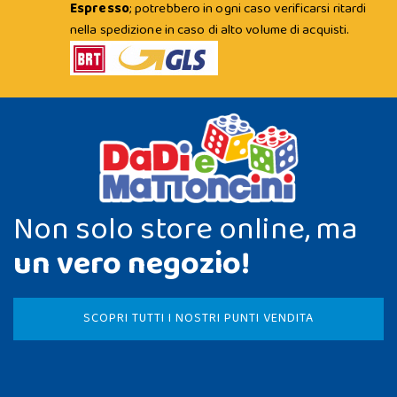
Espresso
; potrebbero in ogni caso verificarsi ritardi
nella spedizione in caso di alto volume di acquisti.
Non solo store online, ma
un vero negozio!
SCOPRI TUTTI I NOSTRI PUNTI VENDITA