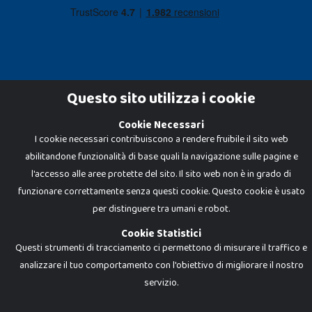
Questo sito utilizza i cookie
Cookie Necessari
Dadi e Mattoncini è un brand di Giocabene Srl. Ogni riproduzione o utilizzo non
I cookie necessari contribuiscono a rendere fruibile il sito web
espressamente autorizzato è severamente vietato. Tutti i loghi, marchi,
brand elencati nel presente shop sono di proprietà dei rispettivi titolari.
abilitandone funzionalità di base quali la navigazione sulle pagine e
I prezzi e le promozioni pubblicate potrebbero differire da quanto esposto in
negozio.
l'accesso alle aree protette del sito. Il sito web non è in grado di
Giocabene Srl - via della Posta 8, 20123 Milano (MI)
funzionare correttamente senza questi cookie. Questo cookie è usato
P.IVA 02608090425 - REA AN201199 - C.S. 10.000 i.v.
per distinguere tra umani e robot.
Cookie Statistici
Questi strumenti di tracciamento ci permettono di misurare il traffico e
analizzare il tuo comportamento con l'obiettivo di migliorare il nostro
servizio.