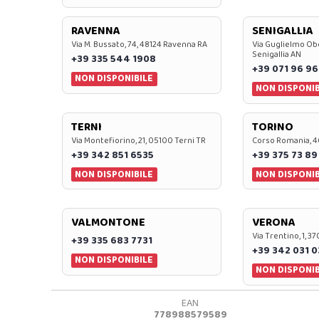
RAVENNA
SENIGALLIA
Via M. Bussato, 74, 48124 Ravenna RA
Via Guglielmo Obe
Senigallia AN
+39 335 544 1908
+39 071 96 96
NON DISPONIBILE
NON DISPONIB
TERNI
TORINO
Via Montefiorino, 21, 05100 Terni TR
Corso Romania, 4
+39 342 851 6535
+39 375 73 89
NON DISPONIBILE
NON DISPONIB
VALMONTONE
VERONA
Via Trentino, 1, 
+39 335 683 7731
+39 342 031 
NON DISPONIBILE
NON DISPONIB
EAN
778988579589