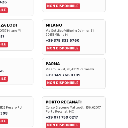
7426
NON DISPONIBILE
ILE
ZA LODI
MILANO
20137 Milano MI
Via Gottlieb Wilhelm Daimler, 61,
20151 Milano MI
117
+39 375 833 6760
ILE
NON DISPONIBILE
PARMA
Via Emilia Est, 7B, 43121 Parma PR
56
+39 349 766 8789
ILE
NON DISPONIBILE
PORTO RECANATI
 61122 Pesaro PU
Corso Giacomo Matteotti, 156, 62017
Porto Recanati MC
7308
+39 071 759 0217
ILE
NON DISPONIBILE