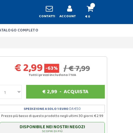
CONTATTI
ACCOUNT
€ 0
ATALOGO COMPLETO
€ 2,99
/ € 7,99
-63%
Tutti i prezzi includono l'IVA
€
2,99
-
ACQUISTA
SPEDIZIONE A SOLO 1 EURO
DA €50
Prezzo più basso di questo prodotto negli ultimi 30 giorni: € 2.99
DISPONIBILE NEI NOSTRI NEGOZI
SCOPRI DI PIÙ