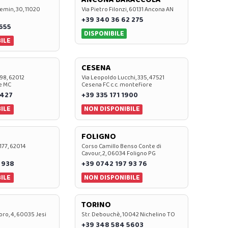
emin, 30, 11020
Via Pietro Filonzi, 60131 Ancona AN
+39 340 36 62 275
0655
DISPONIBILE
ILE
CESENA
 98, 62012
Via Leopoldo Lucchi, 335, 47521
e MC
Cesena FC c.c. montefiore
 427
+39 335 171 1900
ILE
NON DISPONIBILE
FOLIGNO
 177, 62014
Corso Camillo Benso Conte di
Cavour, 2, 06034 Foligno PG
 938
+39 0742 197 93 76
ILE
NON DISPONIBILE
TORINO
oro, 4, 60035 Jesi
Str. Debouchè, 10042 Nichelino TO
+39 348 584 5603