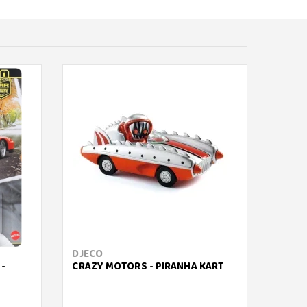
DJECO
MATT
 -
CRAZY MOTORS - PIRANHA KART
HOT W