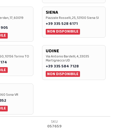
SIENA
rdan, 17, 60019
Piazzale Rosselli, 25, 53100 Siena SI
+39 335 528 6171
 905
NON DISPONIBILE
ILE
UDINE
60, 10156 Torino TO
Via Antonio Bardelli, 4, 33035
Martignacco UD
 174
+39 335 584 7128
ILE
NON DISPONIBILE
37060 Sona VR
0352
ILE
SKU
057659