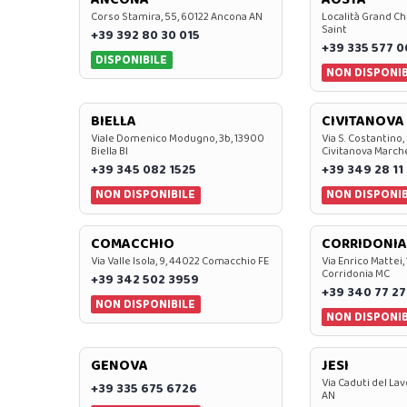
Corso Stamira, 55, 60122 Ancona AN
Località Grand Ch
Saint
+39 392 80 30 015
+39 335 577 
DISPONIBILE
NON DISPONIB
BIELLA
CIVITANOVA
Viale Domenico Modugno, 3b, 13900
Via S. Costantino,
Biella BI
Civitanova March
+39 345 082 1525
+39 349 28 11
NON DISPONIBILE
NON DISPONIB
COMACCHIO
CORRIDONIA
Via Valle Isola, 9, 44022 Comacchio FE
Via Enrico Mattei,
Corridonia MC
+39 342 502 3959
+39 340 77 27
NON DISPONIBILE
NON DISPONIB
GENOVA
JESI
Via Caduti del Lav
+39 335 675 6726
AN