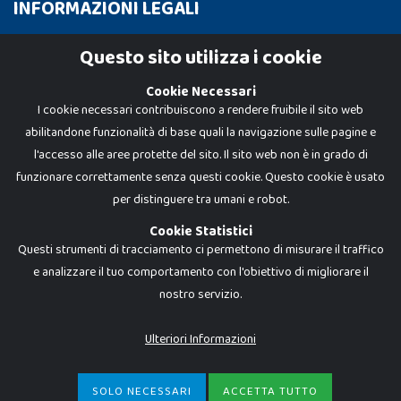
INFORMAZIONI LEGALI
Cookie Policy
Questo sito utilizza i cookie
Privacy Policy
Cookie Necessari
I cookie necessari contribuiscono a rendere fruibile il sito web
abilitandone funzionalità di base quali la navigazione sulle pagine e
l'accesso alle aree protette del sito. Il sito web non è in grado di
funzionare correttamente senza questi cookie. Questo cookie è usato
per distinguere tra umani e robot.
Cookie Statistici
Questi strumenti di tracciamento ci permettono di misurare il traffico
e analizzare il tuo comportamento con l'obiettivo di migliorare il
nostro servizio.
Dadi e Mattoncini è un brand di Giocabene Srl. Ogni riproduzione o utilizzo non
espressamente autorizzato è severamente vietato. Tutti i loghi, marchi,
brand elencati nel presente shop sono di proprietà dei rispettivi titolari.
I prezzi e le promozioni pubblicate potrebbero differire da quanto esposto in
Ulteriori Informazioni
negozio.
Giocabene Srl - via della Posta 8, 20123 Milano (MI)
P.IVA 02608090425 - REA AN201199 - C.S. 10.000 i.v.
SOLO NECESSARI
ACCETTA TUTTO