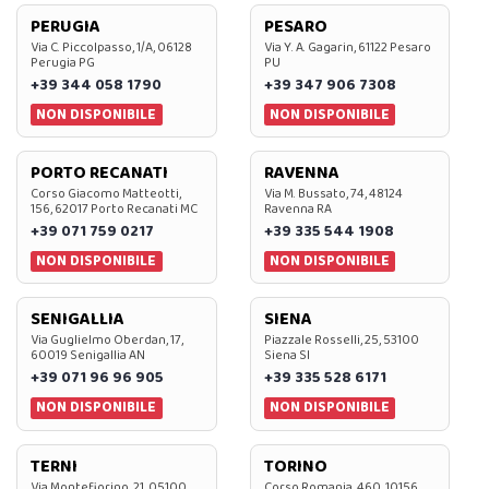
PERUGIA
PESARO
Via C. Piccolpasso, 1/A, 06128
Via Y. A. Gagarin, 61122 Pesaro
Perugia PG
PU
+39 344 058 1790
+39 347 906 7308
NON DISPONIBILE
NON DISPONIBILE
PORTO RECANATI
RAVENNA
Corso Giacomo Matteotti,
Via M. Bussato, 74, 48124
156, 62017 Porto Recanati MC
Ravenna RA
+39 071 759 0217
+39 335 544 1908
NON DISPONIBILE
NON DISPONIBILE
SENIGALLIA
SIENA
Via Guglielmo Oberdan, 17,
Piazzale Rosselli, 25, 53100
60019 Senigallia AN
Siena SI
+39 071 96 96 905
+39 335 528 6171
NON DISPONIBILE
NON DISPONIBILE
TERNI
TORINO
Via Montefiorino, 21, 05100
Corso Romania, 460, 10156