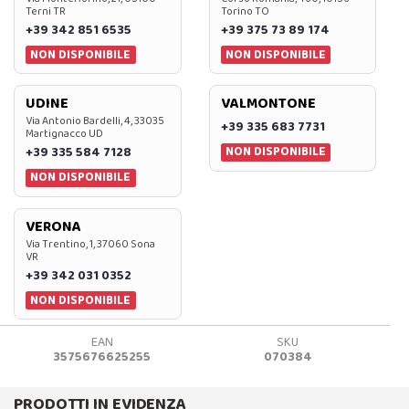
Terni TR
Torino TO
+39 342 851 6535
+39 375 73 89 174
NON DISPONIBILE
NON DISPONIBILE
UDINE
VALMONTONE
Via Antonio Bardelli, 4, 33035
+39 335 683 7731
Martignacco UD
NON DISPONIBILE
+39 335 584 7128
NON DISPONIBILE
VERONA
Via Trentino, 1, 37060 Sona
VR
+39 342 031 0352
NON DISPONIBILE
EAN
SKU
3575676625255
070384
PRODOTTI IN EVIDENZA