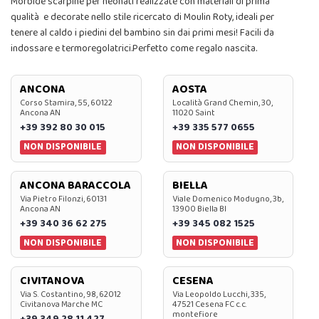
Morbide scarpine per neonati realizzate con materiali di prima
qualità e decorate nello stile ricercato di Moulin Roty, ideali per
tenere al caldo i piedini del bambino sin dai primi mesi! Facili da
indossare e termoregolatrici.Perfetto come regalo nascita.
ANCONA
AOSTA
Corso Stamira, 55, 60122
Località Grand Chemin, 30,
Ancona AN
11020 Saint
+39 392 80 30 015
+39 335 577 0655
NON DISPONIBILE
NON DISPONIBILE
ANCONA BARACCOLA
BIELLA
Via Pietro Filonzi, 60131
Viale Domenico Modugno, 3b,
Ancona AN
13900 Biella BI
+39 340 36 62 275
+39 345 082 1525
NON DISPONIBILE
NON DISPONIBILE
CIVITANOVA
CESENA
Via S. Costantino, 98, 62012
Via Leopoldo Lucchi, 335,
Civitanova Marche MC
47521 Cesena FC c.c.
montefiore