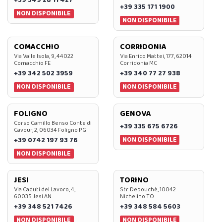
+39 349 28 11 427
+39 335 171 1900
NON DISPONIBILE
NON DISPONIBILE
COMACCHIO
CORRIDONIA
Via Valle Isola, 9, 44022
Via Enrico Mattei, 177, 62014
Comacchio FE
Corridonia MC
+39 342 502 3959
+39 340 77 27 938
NON DISPONIBILE
NON DISPONIBILE
FOLIGNO
GENOVA
Corso Camillo Benso Conte di
+39 335 675 6726
Cavour, 2, 06034 Foligno PG
NON DISPONIBILE
+39 0742 197 93 76
NON DISPONIBILE
JESI
TORINO
Via Caduti del Lavoro, 4,
Str. Debouchè, 10042
60035 Jesi AN
Nichelino TO
+39 348 521 7426
+39 348 584 5603
NON DISPONIBILE
NON DISPONIBILE