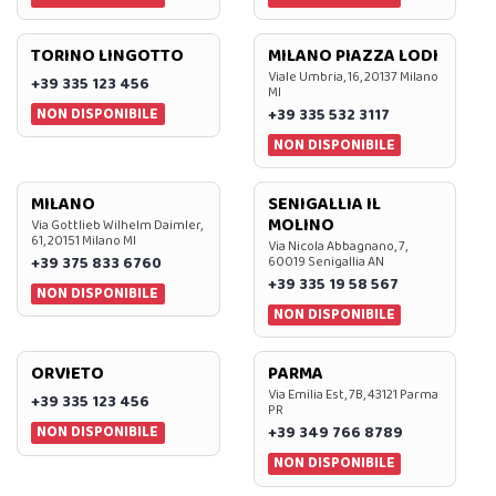
TORINO LINGOTTO
MILANO PIAZZA LODI
Viale Umbria, 16, 20137 Milano
+39 335 123 456
MI
NON DISPONIBILE
+39 335 532 3117
NON DISPONIBILE
MILANO
SENIGALLIA IL
MOLINO
Via Gottlieb Wilhelm Daimler,
61, 20151 Milano MI
Via Nicola Abbagnano, 7,
+39 375 833 6760
60019 Senigallia AN
+39 335 19 58 567
NON DISPONIBILE
NON DISPONIBILE
ORVIETO
PARMA
Via Emilia Est, 7B, 43121 Parma
+39 335 123 456
PR
NON DISPONIBILE
+39 349 766 8789
NON DISPONIBILE