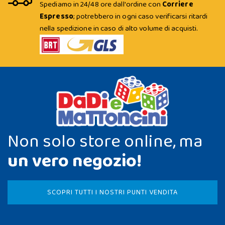
Spediamo in 24/48 ore dall'ordine con
Corriere
Espresso
; potrebbero in ogni caso verificarsi ritardi
nella spedizione in caso di alto volume di acquisti.
Non solo store online, ma
un vero negozio!
SCOPRI TUTTI I NOSTRI PUNTI VENDITA