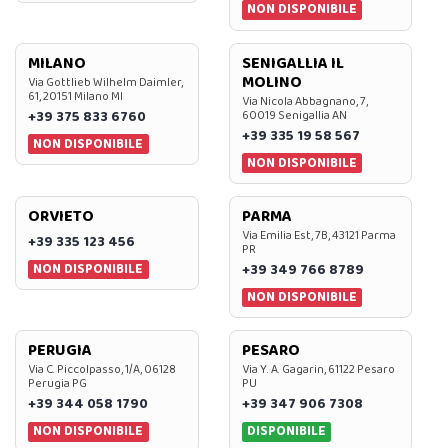
NON DISPONIBILE
MILANO
SENIGALLIA IL
MOLINO
Via Gottlieb Wilhelm Daimler,
61, 20151 Milano MI
Via Nicola Abbagnano, 7,
+39 375 833 6760
60019 Senigallia AN
+39 335 19 58 567
NON DISPONIBILE
NON DISPONIBILE
ORVIETO
PARMA
Via Emilia Est, 7B, 43121 Parma
+39 335 123 456
PR
NON DISPONIBILE
+39 349 766 8789
NON DISPONIBILE
PERUGIA
PESARO
Via C. Piccolpasso, 1/A, 06128
Via Y. A. Gagarin, 61122 Pesaro
Perugia PG
PU
+39 344 058 1790
+39 347 906 7308
NON DISPONIBILE
DISPONIBILE