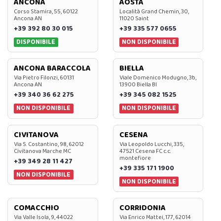
ANCONA
AOSTA
Corso Stamira, 55, 60122
Località Grand Chemin, 30,
Ancona AN
11020 Saint
+39 392 80 30 015
+39 335 577 0655
DISPONIBILE
NON DISPONIBILE
ANCONA BARACCOLA
BIELLA
Via Pietro Filonzi, 60131
Viale Domenico Modugno, 3b,
Ancona AN
13900 Biella BI
+39 340 36 62 275
+39 345 082 1525
NON DISPONIBILE
NON DISPONIBILE
CIVITANOVA
CESENA
Via S. Costantino, 98, 62012
Via Leopoldo Lucchi, 335,
Civitanova Marche MC
47521 Cesena FC c.c.
montefiore
+39 349 28 11 427
+39 335 171 1900
NON DISPONIBILE
NON DISPONIBILE
COMACCHIO
CORRIDONIA
Via Valle Isola, 9, 44022
Via Enrico Mattei, 177, 62014