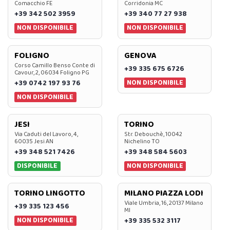
Comacchio FE
Corridonia MC
+39 342 502 3959
+39 340 77 27 938
NON DISPONIBILE
NON DISPONIBILE
FOLIGNO
GENOVA
Corso Camillo Benso Conte di
+39 335 675 6726
Cavour, 2, 06034 Foligno PG
NON DISPONIBILE
+39 0742 197 93 76
NON DISPONIBILE
JESI
TORINO
Via Caduti del Lavoro, 4,
Str. Debouchè, 10042
60035 Jesi AN
Nichelino TO
+39 348 521 7426
+39 348 584 5603
DISPONIBILE
NON DISPONIBILE
TORINO LINGOTTO
MILANO PIAZZA LODI
Viale Umbria, 16, 20137 Milano
+39 335 123 456
MI
NON DISPONIBILE
+39 335 532 3117