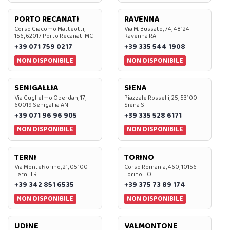
PORTO RECANATI
RAVENNA
Corso Giacomo Matteotti,
Via M. Bussato, 74, 48124
156, 62017 Porto Recanati MC
Ravenna RA
+39 071 759 0217
+39 335 544 1908
NON DISPONIBILE
NON DISPONIBILE
SENIGALLIA
SIENA
Via Guglielmo Oberdan, 17,
Piazzale Rosselli, 25, 53100
60019 Senigallia AN
Siena SI
+39 071 96 96 905
+39 335 528 6171
NON DISPONIBILE
NON DISPONIBILE
TERNI
TORINO
Via Montefiorino, 21, 05100
Corso Romania, 460, 10156
Terni TR
Torino TO
+39 342 851 6535
+39 375 73 89 174
NON DISPONIBILE
NON DISPONIBILE
UDINE
VALMONTONE