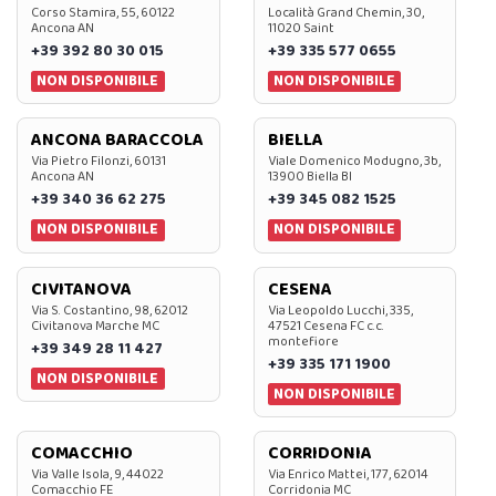
Corso Stamira, 55, 60122
Località Grand Chemin, 30,
Ancona AN
11020 Saint
+39 392 80 30 015
+39 335 577 0655
NON DISPONIBILE
NON DISPONIBILE
ANCONA BARACCOLA
BIELLA
Via Pietro Filonzi, 60131
Viale Domenico Modugno, 3b,
Ancona AN
13900 Biella BI
+39 340 36 62 275
+39 345 082 1525
NON DISPONIBILE
NON DISPONIBILE
CIVITANOVA
CESENA
Via S. Costantino, 98, 62012
Via Leopoldo Lucchi, 335,
Civitanova Marche MC
47521 Cesena FC c.c.
montefiore
+39 349 28 11 427
+39 335 171 1900
NON DISPONIBILE
NON DISPONIBILE
COMACCHIO
CORRIDONIA
Via Valle Isola, 9, 44022
Via Enrico Mattei, 177, 62014
Comacchio FE
Corridonia MC