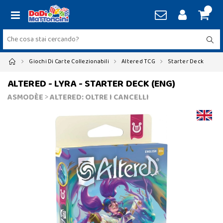
Giochi Di Carte Collezionabili
Altered TCG
Starter Deck
ALTERED - LYRA - STARTER DECK (ENG)
ASMODÈE
>
ALTERED: OLTRE I CANCELLI