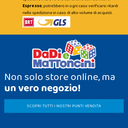
Espresso
; potrebbero in ogni caso verificarsi ritardi
nella spedizione in caso di alto volume di acquisti.
Non solo store online, ma
un vero negozio!
SCOPRI TUTTI I NOSTRI PUNTI VENDITA