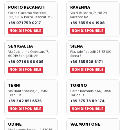
PORTO RECANATI
RAVENNA
Corso Giacomo Matteotti,
Via M. Bussato, 74, 48124
156, 62017 Porto Recanati MC
Ravenna RA
+39 071 759 0217
+39 335 544 1908
NON DISPONIBILE
NON DISPONIBILE
SENIGALLIA
SIENA
Via Guglielmo Oberdan, 17,
Piazzale Rosselli, 25, 53100
60019 Senigallia AN
Siena SI
+39 071 96 96 905
+39 335 528 6171
NON DISPONIBILE
NON DISPONIBILE
TERNI
TORINO
Via Montefiorino, 21, 05100
Corso Romania, 460, 10156
Terni TR
Torino TO
+39 342 851 6535
+39 375 73 89 174
NON DISPONIBILE
NON DISPONIBILE
UDINE
VALMONTONE
Via Antonio Bardelli, 4, 33035