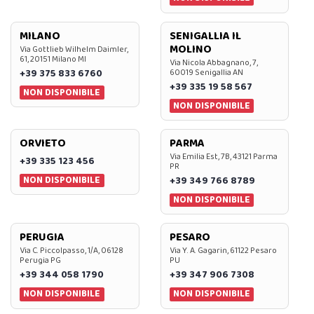
MILANO
SENIGALLIA IL
MOLINO
Via Gottlieb Wilhelm Daimler,
61, 20151 Milano MI
Via Nicola Abbagnano, 7,
+39 375 833 6760
60019 Senigallia AN
+39 335 19 58 567
NON DISPONIBILE
NON DISPONIBILE
ORVIETO
PARMA
Via Emilia Est, 7B, 43121 Parma
+39 335 123 456
PR
NON DISPONIBILE
+39 349 766 8789
NON DISPONIBILE
PERUGIA
PESARO
Via C. Piccolpasso, 1/A, 06128
Via Y. A. Gagarin, 61122 Pesaro
Perugia PG
PU
+39 344 058 1790
+39 347 906 7308
NON DISPONIBILE
NON DISPONIBILE