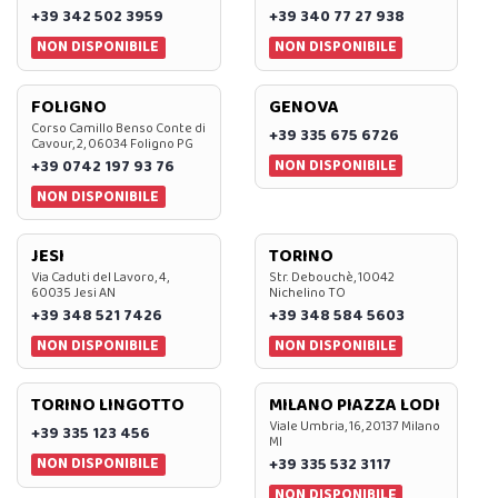
+39 342 502 3959
+39 340 77 27 938
NON DISPONIBILE
NON DISPONIBILE
FOLIGNO
GENOVA
Corso Camillo Benso Conte di
+39 335 675 6726
Cavour, 2, 06034 Foligno PG
NON DISPONIBILE
+39 0742 197 93 76
NON DISPONIBILE
JESI
TORINO
Via Caduti del Lavoro, 4,
Str. Debouchè, 10042
60035 Jesi AN
Nichelino TO
+39 348 521 7426
+39 348 584 5603
NON DISPONIBILE
NON DISPONIBILE
TORINO LINGOTTO
MILANO PIAZZA LODI
Viale Umbria, 16, 20137 Milano
+39 335 123 456
MI
NON DISPONIBILE
+39 335 532 3117
NON DISPONIBILE