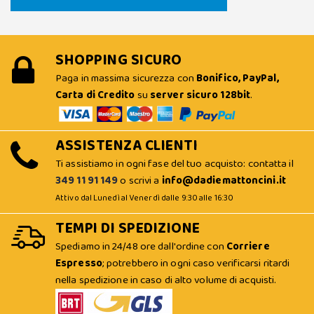
SHOPPING SICURO
Paga in massima sicurezza con
Bonifico, PayPal,
Carta di Credito
su
server sicuro 128bit
.
ASSISTENZA CLIENTI
Ti assistiamo in ogni fase del tuo acquisto: contatta il
349 11 91 149
o scrivi a
info@dadiemattoncini.it
Attivo dal Lunedì al Venerdì dalle 9:30 alle 16:30
TEMPI DI SPEDIZIONE
Spediamo in 24/48 ore dall'ordine con
Corriere
Espresso
; potrebbero in ogni caso verificarsi ritardi
nella spedizione in caso di alto volume di acquisti.