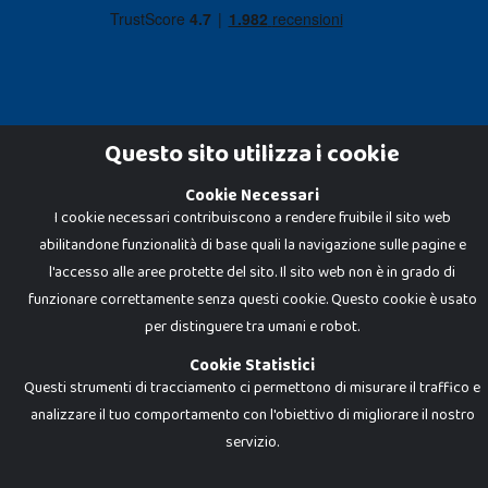
Questo sito utilizza i cookie
Cookie Necessari
Dadi e Mattoncini è un brand di Giocabene Srl. Ogni riproduzione o utilizzo non
I cookie necessari contribuiscono a rendere fruibile il sito web
espressamente autorizzato è severamente vietato. Tutti i loghi, marchi,
brand elencati nel presente shop sono di proprietà dei rispettivi titolari.
abilitandone funzionalità di base quali la navigazione sulle pagine e
I prezzi e le promozioni pubblicate potrebbero differire da quanto esposto in
negozio.
l'accesso alle aree protette del sito. Il sito web non è in grado di
Giocabene Srl - via della Posta 8, 20123 Milano (MI)
funzionare correttamente senza questi cookie. Questo cookie è usato
P.IVA 02608090425 - REA AN201199 - C.S. 10.000 i.v.
per distinguere tra umani e robot.
Cookie Statistici
Questi strumenti di tracciamento ci permettono di misurare il traffico e
analizzare il tuo comportamento con l'obiettivo di migliorare il nostro
servizio.