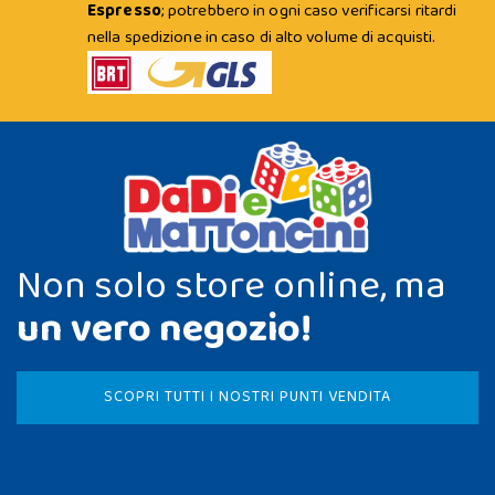
Espresso
; potrebbero in ogni caso verificarsi ritardi
nella spedizione in caso di alto volume di acquisti.
Non solo store online, ma
un vero negozio!
SCOPRI TUTTI I NOSTRI PUNTI VENDITA