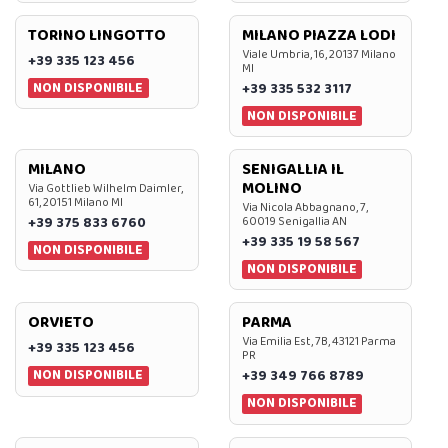
TORINO LINGOTTO
MILANO PIAZZA LODI
Viale Umbria, 16, 20137 Milano
+39 335 123 456
MI
NON DISPONIBILE
+39 335 532 3117
NON DISPONIBILE
MILANO
SENIGALLIA IL
MOLINO
Via Gottlieb Wilhelm Daimler,
61, 20151 Milano MI
Via Nicola Abbagnano, 7,
+39 375 833 6760
60019 Senigallia AN
+39 335 19 58 567
NON DISPONIBILE
NON DISPONIBILE
ORVIETO
PARMA
Via Emilia Est, 7B, 43121 Parma
+39 335 123 456
PR
NON DISPONIBILE
+39 349 766 8789
NON DISPONIBILE