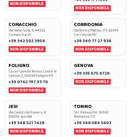
NON DISPONIBILE
NON DISPONIBILE
COMACCHIO
CORRIDONIA
Via Valle Isola, 9, 44022
Via Enrico Mattei, 177, 62014
Comacchio FE
Corridonia MC
+39 342 502 3959
+39 340 77 27 938
NON DISPONIBILE
NON DISPONIBILE
FOLIGNO
GENOVA
Corso Camillo Benso Conte di
+39 335 675 6726
Cavour, 2, 06034 Foligno PG
NON DISPONIBILE
+39 0742 197 93 76
NON DISPONIBILE
JESI
TORINO
Via Caduti del Lavoro, 4,
Str. Debouchè, 10042
60035 Jesi AN
Nichelino TO
+39 348 521 7426
+39 348 584 5603
NON DISPONIBILE
NON DISPONIBILE