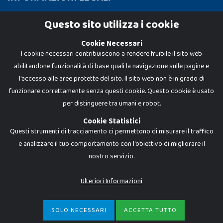
Cookie Policy
Questo sito utilizza i cookie
Privacy Policy
Cookie Necessari
I cookie necessari contribuiscono a rendere fruibile il sito web
abilitandone funzionalità di base quali la navigazione sulle pagine e
l'accesso alle aree protette del sito. Il sito web non è in grado di
funzionare correttamente senza questi cookie. Questo cookie è usato
per distinguere tra umani e robot.
Cookie Statistici
Questi strumenti di tracciamento ci permettono di misurare il traffico
e analizzare il tuo comportamento con l'obiettivo di migliorare il
nostro servizio.
Dadi e Mattoncini è un brand di Giocabene Srl. Ogni riproduzione o utilizzo non
espressamente autorizzato è severamente vietato. Tutti i loghi, marchi,
brand elencati nel presente shop sono di proprietà dei rispettivi titolari.
I prezzi e le promozioni pubblicate potrebbero differire da quanto esposto in
Ulteriori Informazioni
negozio.
Giocabene Srl - via della Posta 8, 20123 Milano (MI)
P.IVA 02608090425 - REA AN201199 - C.S. 10.000 i.v.
SOLO NECESSARI
ACCETTA TUTTO
€
13,93
-
ACQUISTA