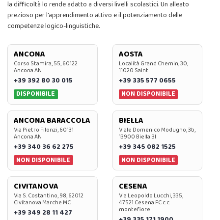
la difficoltà lo rende adatto a diversi livelli scolastici. Un alleato
prezioso per l'apprendimento attivo e il potenziamento delle
competenze logico-linguistiche.
ANCONA
AOSTA
Corso Stamira, 55, 60122
Località Grand Chemin, 30,
Ancona AN
11020 Saint
+39 392 80 30 015
+39 335 577 0655
DISPONIBILE
NON DISPONIBILE
ANCONA BARACCOLA
BIELLA
Via Pietro Filonzi, 60131
Viale Domenico Modugno, 3b,
Ancona AN
13900 Biella BI
+39 340 36 62 275
+39 345 082 1525
NON DISPONIBILE
NON DISPONIBILE
CIVITANOVA
CESENA
Via S. Costantino, 98, 62012
Via Leopoldo Lucchi, 335,
Civitanova Marche MC
47521 Cesena FC c.c.
montefiore
+39 349 28 11 427
+39 335 171 1900