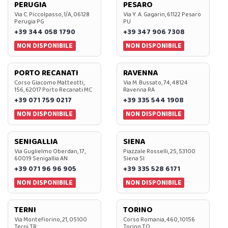
PERUGIA
PESARO
Via C. Piccolpasso, 1/A, 06128
Via Y. A. Gagarin, 61122 Pesaro
Perugia PG
PU
+39 344 058 1790
+39 347 906 7308
NON DISPONIBILE
NON DISPONIBILE
PORTO RECANATI
RAVENNA
Corso Giacomo Matteotti,
Via M. Bussato, 74, 48124
156, 62017 Porto Recanati MC
Ravenna RA
+39 071 759 0217
+39 335 544 1908
NON DISPONIBILE
NON DISPONIBILE
SENIGALLIA
SIENA
Via Guglielmo Oberdan, 17,
Piazzale Rosselli, 25, 53100
60019 Senigallia AN
Siena SI
+39 071 96 96 905
+39 335 528 6171
NON DISPONIBILE
NON DISPONIBILE
TERNI
TORINO
Via Montefiorino, 21, 05100
Corso Romania, 460, 10156
Terni TR
Torino TO