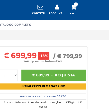
CONTATTI
ACCOUNT
€ 0
ATALOGO COMPLETO
€ 699,99
/ € 799,99
-13%
Tutti i prezzi includono l'IVA
€
699,99
-
ACQUISTA
ULTIMI PEZZI
IN MAGAZZINO
SPEDIZIONE A SOLO 1 EURO
DA €50
Prezzo più basso di questo prodotto negli ultimi 30 giorni: €
699.99