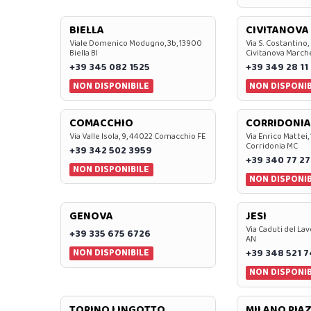
BIELLA
CIVITANOVA
Viale Domenico Modugno, 3b, 13900
Via S. Costantino,
Biella BI
Civitanova March
+39 345 082 1525
+39 349 28 11
NON DISPONIBILE
NON DISPONIB
COMACCHIO
CORRIDONIA
Via Valle Isola, 9, 44022 Comacchio FE
Via Enrico Mattei,
Corridonia MC
+39 342 502 3959
+39 340 77 27
NON DISPONIBILE
NON DISPONIB
GENOVA
JESI
Via Caduti del Lav
+39 335 675 6726
AN
NON DISPONIBILE
+39 348 521 
NON DISPONIB
TORINO LINGOTTO
MILANO PIAZ