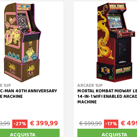
E 1UP
ARCADE 1UP
AC-MAN 40TH ANNIVERSARY
MORTAL KOMBAT MIDWAY L
E MACHINE
14-IN-1 WIFI ENABLED ARCA
MACHINE
€ 399,99
€ 49
9,99
€ 599,99
-27%
-17%
ACQUISTA
ACQUISTA