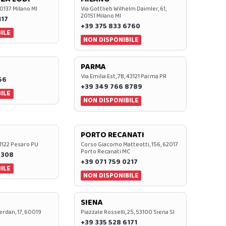
20137 Milano MI
Via Gottlieb Wilhelm Daimler, 61,
20151 Milano MI
117
+39 375 833 6760
ILE
NON DISPONIBILE
PARMA
Via Emilia Est, 7B, 43121 Parma PR
56
+39 349 766 8789
ILE
NON DISPONIBILE
PORTO RECANATI
 61122 Pesaro PU
Corso Giacomo Matteotti, 156, 62017
Porto Recanati MC
7308
+39 071 759 0217
ILE
NON DISPONIBILE
SIENA
rdan, 17, 60019
Piazzale Rosselli, 25, 53100 Siena SI
+39 335 528 6171