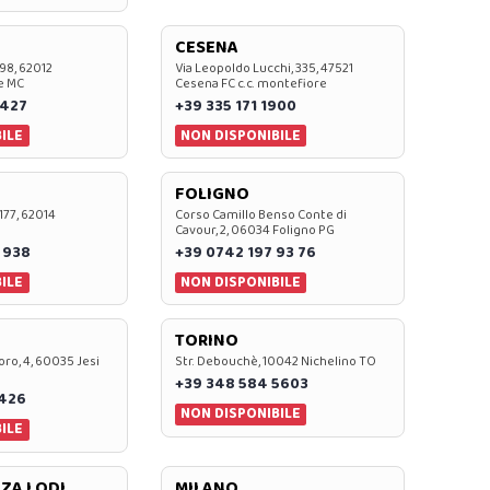
CESENA
 98, 62012
Via Leopoldo Lucchi, 335, 47521
e MC
Cesena FC c.c. montefiore
 427
+39 335 171 1900
ILE
NON DISPONIBILE
FOLIGNO
 177, 62014
Corso Camillo Benso Conte di
Cavour, 2, 06034 Foligno PG
 938
+39 0742 197 93 76
ILE
NON DISPONIBILE
TORINO
oro, 4, 60035 Jesi
Str. Debouchè, 10042 Nichelino TO
+39 348 584 5603
7426
NON DISPONIBILE
ILE
ZA LODI
MILANO