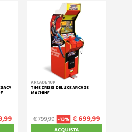
ARCADE 1UP
ARCAD
EGACY
TIME CRISIS DELUXE ARCADE
MARVE
DE
MACHINE
MACH
9,99
€ 699,99
€ 799,99
€ 6
-13%
ACQUISTA