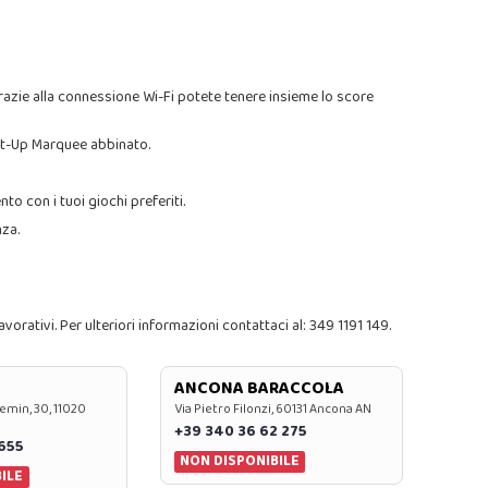
. Grazie alla connessione Wi-Fi potete tenere insieme lo score
ight-Up Marquee abbinato.
to con i tuoi giochi preferiti.
nza.
rativi. Per ulteriori informazioni contattaci al: 349 1191 149.
ANCONA BARACCOLA
emin, 30, 11020
Via Pietro Filonzi, 60131 Ancona AN
+39 340 36 62 275
0655
NON DISPONIBILE
ILE