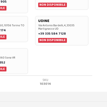
 905
NON DISPONIBILE
ILE
UDINE
60, 10156 Torino TO
Via Antonio Bardelli, 4, 33035
Martignacco UD
 174
+39 335 584 7128
ILE
NON DISPONIBILE
37060 Sona VR
0352
ILE
SKU
103014