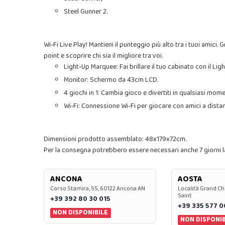
Steel Gunner 2.
Wi-Fi Live Play! Mantieni il punteggio più alto tra i tuoi amici
point e scoprire chi sia il migliore tra voi.
Light-Up Marquee: Fai brillare il tuo cabinato con il L
Monitor: Schermo da 43cm LCD.
4 giochi in 1: Cambia gioco e divertiti in qualsiasi momen
Wi-Fi: Connessione Wi-Fi per giocare con amici a dista
Dimensioni prodotto assemblato: 48x179x72cm.
Per la consegna potrebbero essere necessari anche 7 giorni lavo
ANCONA
AOSTA
Corso Stamira, 55, 60122 Ancona AN
Località Grand Ch
Saint
+39 392 80 30 015
+39 335 577 
NON DISPONIBILE
NON DISPONIB