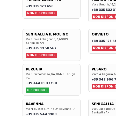
Viale Umbria, 16, 
+39 335 123 456
+39 335 532 3
NON DISPONIBILE
NON DISPONIB
SENIGALLIA IL MOLINO
ORVIETO
Via Nicola Abbagnano, 7, 60019
+39 335 123 4
Senigallia AN
NON DISPONIB
+39 335 19 58 567
NON DISPONIBILE
PERUGIA
PESARO
Via C. Piccolpasso, 1/A, 06128 Perugia
Via Y. A. Gagarin,
PG
+39 347 906 
+39 344 058 1790
NON DISPONIB
DISPONIBILE
RAVENNA
SENIGALLIA
Via M. Bussato, 74, 48124 Ravenna RA
Via Guglielmo Obe
Senigallia AN
+39 335 544 1908