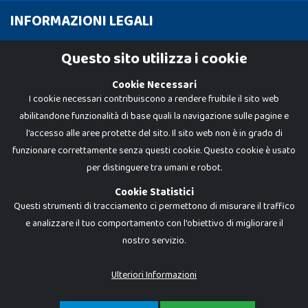
INFORMAZIONI LEGALI
Cookie Policy
Questo sito utilizza i cookie
Privacy Policy
Cookie Necessari
I cookie necessari contribuiscono a rendere fruibile il sito web
abilitandone funzionalità di base quali la navigazione sulle pagine e
l'accesso alle aree protette del sito. Il sito web non è in grado di
funzionare correttamente senza questi cookie. Questo cookie è usato
per distinguere tra umani e robot.
Cookie Statistici
Questi strumenti di tracciamento ci permettono di misurare il traffico
e analizzare il tuo comportamento con l'obiettivo di migliorare il
nostro servizio.
Dadi e Mattoncini è un brand di Giocabene Srl. Ogni riproduzione o utilizzo non
espressamente autorizzato è severamente vietato. Tutti i loghi, marchi,
brand elencati nel presente shop sono di proprietà dei rispettivi titolari.
I prezzi e le promozioni pubblicate potrebbero differire da quanto esposto in
Ulteriori Informazioni
negozio.
Giocabene Srl - via della Posta 8, 20123 Milano (MI)
P.IVA 02608090425 - REA AN201199 - C.S. 10.000 i.v.