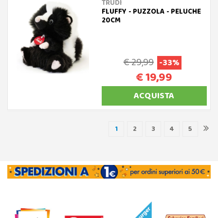
TRUDI
FLUFFY - PUZZOLA - PELUCHE
20CM
€ 29,99
-33%
€ 19,99
ACQUISTA
1
2
3
4
5