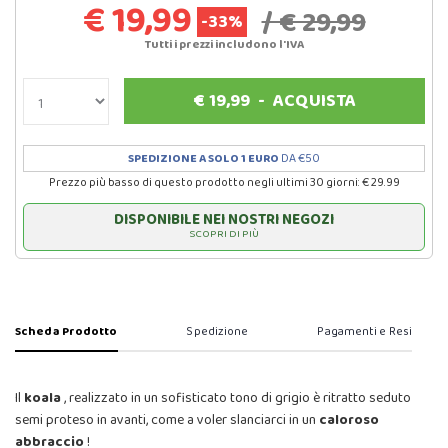
€ 19,99
/ € 29,99
-33%
Tutti i prezzi includono l'IVA
€
19,99
-
ACQUISTA
SPEDIZIONE A SOLO 1 EURO
DA €50
Prezzo più basso di questo prodotto negli ultimi 30 giorni: € 29.99
DISPONIBILE NEI NOSTRI NEGOZI
SCOPRI DI PIÙ
Scheda Prodotto
Spedizione
Pagamenti e Resi
Il
koala
, realizzato in un sofisticato tono di grigio è ritratto seduto
semi proteso in avanti, come a voler slanciarci in un
caloroso
abbraccio
!