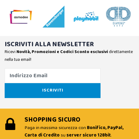
ISCRIVITI ALLA NEWSLETTER
Ricevi
Novità, Promozioni e Codici Sconto esclusivi
direttamente
nella tua email!
SHOPPING SICURO
Paga in massima sicurezza con
Bonifico, PayPal,
Carta di Credito
su
server sicuro 128bit
.