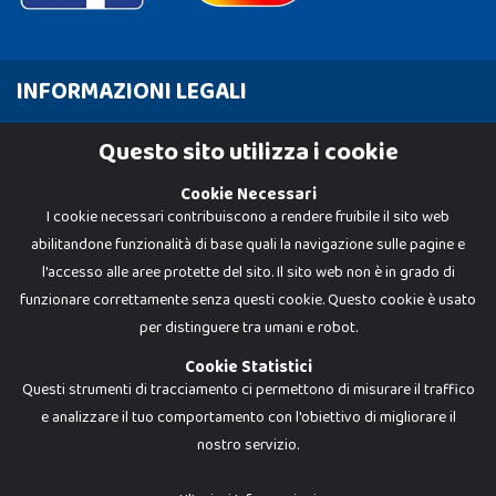
INFORMAZIONI LEGALI
Cookie Policy
Questo sito utilizza i cookie
Privacy Policy
Cookie Necessari
I cookie necessari contribuiscono a rendere fruibile il sito web
abilitandone funzionalità di base quali la navigazione sulle pagine e
l'accesso alle aree protette del sito. Il sito web non è in grado di
funzionare correttamente senza questi cookie. Questo cookie è usato
per distinguere tra umani e robot.
Cookie Statistici
Questi strumenti di tracciamento ci permettono di misurare il traffico
e analizzare il tuo comportamento con l'obiettivo di migliorare il
nostro servizio.
Dadi e Mattoncini è un brand di Giocabene Srl. Ogni riproduzione o utilizzo non
espressamente autorizzato è severamente vietato. Tutti i loghi, marchi,
brand elencati nel presente shop sono di proprietà dei rispettivi titolari.