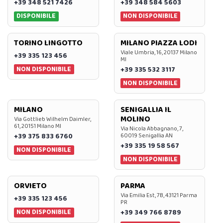
+39 348 521 7426
+39 348 584 5603
DISPONIBILE
NON DISPONIBILE
TORINO LINGOTTO
MILANO PIAZZA LODI
Viale Umbria, 16, 20137 Milano
+39 335 123 456
MI
NON DISPONIBILE
+39 335 532 3117
NON DISPONIBILE
MILANO
SENIGALLIA IL
MOLINO
Via Gottlieb Wilhelm Daimler,
61, 20151 Milano MI
Via Nicola Abbagnano, 7,
+39 375 833 6760
60019 Senigallia AN
+39 335 19 58 567
NON DISPONIBILE
NON DISPONIBILE
ORVIETO
PARMA
Via Emilia Est, 7B, 43121 Parma
+39 335 123 456
PR
NON DISPONIBILE
+39 349 766 8789