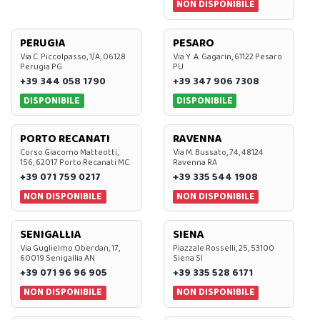
NON DISPONIBILE
PERUGIA
PESARO
Via C. Piccolpasso, 1/A, 06128
Via Y. A. Gagarin, 61122 Pesaro
Perugia PG
PU
+39 344 058 1790
+39 347 906 7308
DISPONIBILE
DISPONIBILE
PORTO RECANATI
RAVENNA
Corso Giacomo Matteotti,
Via M. Bussato, 74, 48124
156, 62017 Porto Recanati MC
Ravenna RA
+39 071 759 0217
+39 335 544 1908
NON DISPONIBILE
NON DISPONIBILE
SENIGALLIA
SIENA
Via Guglielmo Oberdan, 17,
Piazzale Rosselli, 25, 53100
60019 Senigallia AN
Siena SI
+39 071 96 96 905
+39 335 528 6171
NON DISPONIBILE
NON DISPONIBILE