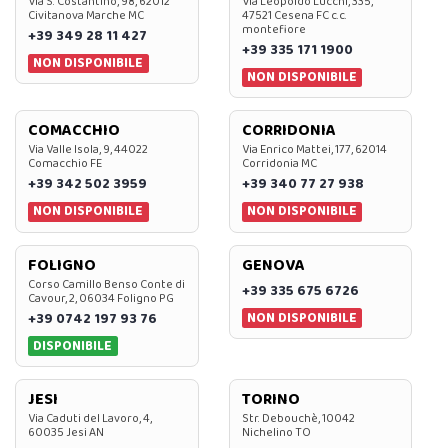
Via S. Costantino, 98, 62012
Via Leopoldo Lucchi, 335,
Civitanova Marche MC
47521 Cesena FC c.c.
montefiore
+39 349 28 11 427
+39 335 171 1900
NON DISPONIBILE
NON DISPONIBILE
COMACCHIO
CORRIDONIA
Via Valle Isola, 9, 44022
Via Enrico Mattei, 177, 62014
Comacchio FE
Corridonia MC
+39 342 502 3959
+39 340 77 27 938
NON DISPONIBILE
NON DISPONIBILE
FOLIGNO
GENOVA
Corso Camillo Benso Conte di
+39 335 675 6726
Cavour, 2, 06034 Foligno PG
NON DISPONIBILE
+39 0742 197 93 76
DISPONIBILE
JESI
TORINO
Via Caduti del Lavoro, 4,
Str. Debouchè, 10042
60035 Jesi AN
Nichelino TO