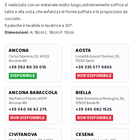
È realizzato con un materiale molto lungo, estremamente soffice al
tatto e alla vista, che enfatizza le forme paffute e le proporzioni da
cucciolo.
Il peluche è lavabile in lavatrice a 30°.
Dimensioni:
A: 18cm L: 18cm P: 10cm
ANCONA
AOSTA
Corso Stamira, 55, 60122
Località Grand Chemin, 30,
Ancona AN
11020 Saint
+39 392 80 30 015
+39 335 577 0655
DISPONIBILE
NON DISPONIBILE
ANCONA BARACCOLA
BIELLA
Via Pietro Filonzi, 60131
Viale Domenico Modugno, 3b,
Ancona AN
13900 Biella BI
+39 340 36 62 275
+39 345 082 1525
NON DISPONIBILE
NON DISPONIBILE
CIVITANOVA
CESENA