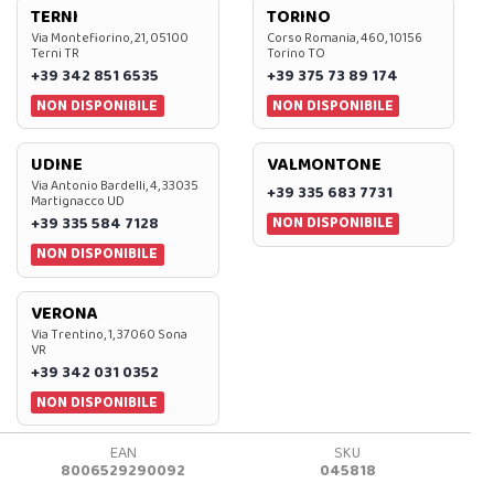
TERNI
TORINO
Via Montefiorino, 21, 05100
Corso Romania, 460, 10156
Terni TR
Torino TO
+39 342 851 6535
+39 375 73 89 174
NON DISPONIBILE
NON DISPONIBILE
UDINE
VALMONTONE
Via Antonio Bardelli, 4, 33035
+39 335 683 7731
Martignacco UD
NON DISPONIBILE
+39 335 584 7128
NON DISPONIBILE
VERONA
Via Trentino, 1, 37060 Sona
VR
+39 342 031 0352
NON DISPONIBILE
EAN
SKU
8006529290092
045818