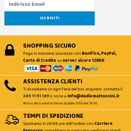
SHOPPING SICURO
Paga in massima sicurezza con
Bonifico, PayPal,
Carta di Credito
su
server sicuro 128bit
.
ASSISTENZA CLIENTI
Ti assistiamo in ogni fase del tuo acquisto: contatta il
349 11 91 149
o scrivi a
info@dadiemattoncini.it
Attivo dal Lunedì al Venerdì dalle 9:30 alle 16:30
TEMPI DI SPEDIZIONE
Spediamo in 24/48 ore dall'ordine con
Corriere
Espresso
; potrebbero in ogni caso verificarsi ritardi