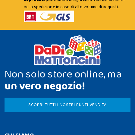
nella spedizione in caso di alto volume di acquisti.
Non solo store online, ma
un vero negozio!
SCOPRI TUTTI I NOSTRI PUNTI VENDITA