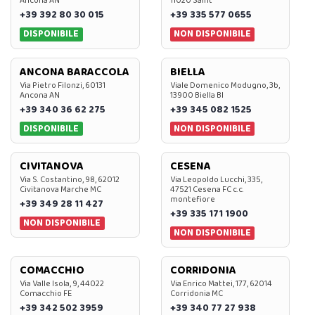
Ancona AN
11020 Saint
+39 392 80 30 015
+39 335 577 0655
DISPONIBILE
NON DISPONIBILE
ANCONA BARACCOLA
BIELLA
Via Pietro Filonzi, 60131
Viale Domenico Modugno, 3b,
Ancona AN
13900 Biella BI
+39 340 36 62 275
+39 345 082 1525
DISPONIBILE
NON DISPONIBILE
CIVITANOVA
CESENA
Via S. Costantino, 98, 62012
Via Leopoldo Lucchi, 335,
Civitanova Marche MC
47521 Cesena FC c.c.
montefiore
+39 349 28 11 427
+39 335 171 1900
NON DISPONIBILE
NON DISPONIBILE
COMACCHIO
CORRIDONIA
Via Valle Isola, 9, 44022
Via Enrico Mattei, 177, 62014
Comacchio FE
Corridonia MC
+39 342 502 3959
+39 340 77 27 938