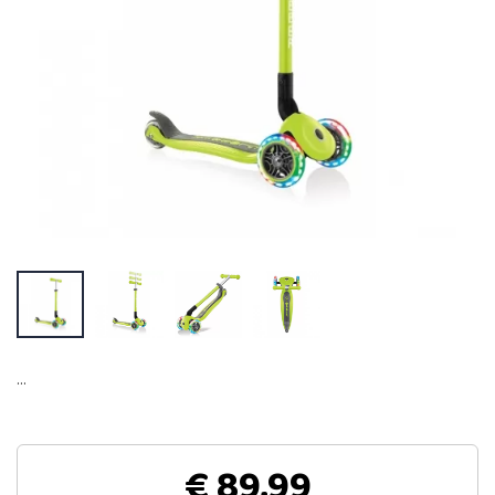
…
€ 89,99