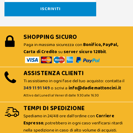
SHOPPING SICURO
Paga in massima sicurezza con
Bonifico, PayPal,
Carta di Credito
su
server sicuro 128bit
.
ASSISTENZA CLIENTI
Ti assistiamo in ogni fase del tuo acquisto: contatta il
349 11 91 149
o scrivi a
info@dadiemattoncini.it
Attivo dal Lunedì al Venerdì dalle 9:30 alle 16:30
TEMPI DI SPEDIZIONE
Spediamo in 24/48 ore dall'ordine con
Corriere
Espresso
; potrebbero in ogni caso verificarsi ritardi
nella spedizione in caso di alto volume di acquisti.