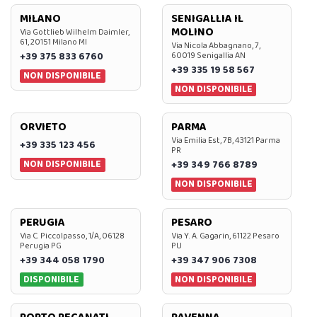
MILANO
SENIGALLIA IL
MOLINO
Via Gottlieb Wilhelm Daimler,
61, 20151 Milano MI
Via Nicola Abbagnano, 7,
+39 375 833 6760
60019 Senigallia AN
+39 335 19 58 567
NON DISPONIBILE
NON DISPONIBILE
ORVIETO
PARMA
Via Emilia Est, 7B, 43121 Parma
+39 335 123 456
PR
NON DISPONIBILE
+39 349 766 8789
NON DISPONIBILE
PERUGIA
PESARO
Via C. Piccolpasso, 1/A, 06128
Via Y. A. Gagarin, 61122 Pesaro
Perugia PG
PU
+39 344 058 1790
+39 347 906 7308
DISPONIBILE
NON DISPONIBILE