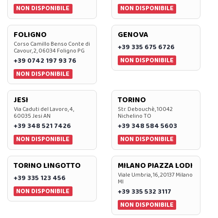
NON DISPONIBILE
NON DISPONIBILE
FOLIGNO
GENOVA
Corso Camillo Benso Conte di
+39 335 675 6726
Cavour, 2, 06034 Foligno PG
NON DISPONIBILE
+39 0742 197 93 76
NON DISPONIBILE
JESI
TORINO
Via Caduti del Lavoro, 4,
Str. Debouchè, 10042
60035 Jesi AN
Nichelino TO
+39 348 521 7426
+39 348 584 5603
NON DISPONIBILE
NON DISPONIBILE
TORINO LINGOTTO
MILANO PIAZZA LODI
Viale Umbria, 16, 20137 Milano
+39 335 123 456
MI
NON DISPONIBILE
+39 335 532 3117
NON DISPONIBILE