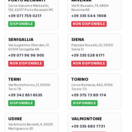
PORTO RECANATI
RAVENNA
Corso Giacomo Matteotti,
Via M. Bussato, 74, 48124
156, 62017 Porto Recanati MC
Ravenna RA
+39 071 759 0217
+39 335 544 1908
DISPONIBILE
NON DISPONIBILE
SENIGALLIA
SIENA
Via Guglielmo Oberdan, 17,
Piazzale Rosselli, 25, 53100
60019 Senigallia AN
Siena SI
+39 071 96 96 905
+39 335 528 6171
NON DISPONIBILE
NON DISPONIBILE
TERNI
TORINO
Via Montefiorino, 21, 05100
Corso Romania, 460, 10156
Terni TR
Torino TO
+39 342 851 6535
+39 375 73 89 174
DISPONIBILE
DISPONIBILE
UDINE
VALMONTONE
Via Antonio Bardelli, 4, 33035
+39 335 683 7731
Martignacco UD