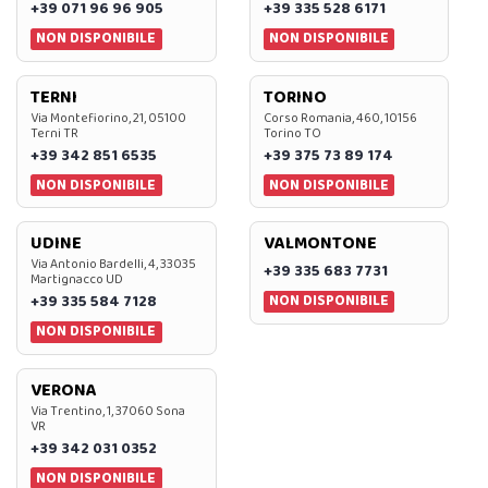
+39 071 96 96 905
+39 335 528 6171
NON DISPONIBILE
NON DISPONIBILE
TERNI
TORINO
Via Montefiorino, 21, 05100
Corso Romania, 460, 10156
Terni TR
Torino TO
+39 342 851 6535
+39 375 73 89 174
NON DISPONIBILE
NON DISPONIBILE
UDINE
VALMONTONE
Via Antonio Bardelli, 4, 33035
+39 335 683 7731
Martignacco UD
NON DISPONIBILE
+39 335 584 7128
NON DISPONIBILE
VERONA
Via Trentino, 1, 37060 Sona
VR
+39 342 031 0352
NON DISPONIBILE