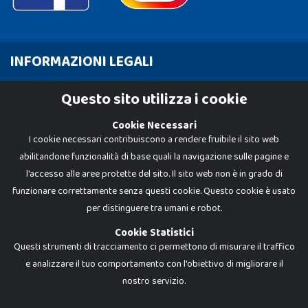
INFORMAZIONI LEGALI
Cookie Policy
Questo sito utilizza i cookie
Privacy Policy
Cookie Necessari
I cookie necessari contribuiscono a rendere fruibile il sito web
abilitandone funzionalità di base quali la navigazione sulle pagine e
l'accesso alle aree protette del sito. Il sito web non è in grado di
funzionare correttamente senza questi cookie. Questo cookie è usato
per distinguere tra umani e robot.
Cookie Statistici
Questi strumenti di tracciamento ci permettono di misurare il traffico
e analizzare il tuo comportamento con l'obiettivo di migliorare il
nostro servizio.
Dadi e Mattoncini è un brand di Giocabene Srl. Ogni riproduzione o utilizzo non
espressamente autorizzato è severamente vietato. Tutti i loghi, marchi,
brand elencati nel presente shop sono di proprietà dei rispettivi titolari.