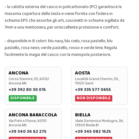
- la calotta esterna del casco in policarbonato (PC) garantisce la
massima copertura della testa e viene fornita con fodera in
schiuma EPS che assorbe gli urti, cuscinetti in schiuma sigillata da
7mm e una mentoniera, per un'eccellente protezione e comfort;
- disponibile in 8 colori: blu navy, blu cielo, rosa pastello, blu
pastello, rosa neon, verde pastello, rosso e verde lime. Regola
facilmente la magia del casco con la manopola posteriore.
ANCONA
AOSTA
Corso Stamira, 55, 60122
Località Grand Chemin, 30,
Ancona AN
11020 Saint
+39 392 80 30 015
+39 335 577 0655
DISPONIBILE
NON DISPONIBILE
ANCONA BARACCOLA
BIELLA
Via Pietro Filonzi, 60131
Viale Domenico Modugno, 3b,
Ancona AN
13900 Biella BI
+39 340 36 62 275
+39 345 082 1525