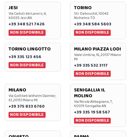
JESI
TORINO
Via Caduti del Lavoro, 4,
Str. Debouchè, 10042
60035 Jesi AN
Nichelino TO
+39 348 521 7426
+39 348 584 5603
NON DISPONIBILE
NON DISPONIBILE
TORINO LINGOTTO
MILANO PIAZZA LODI
Viale Umbria, 16, 20137 Milano
+39 335 123 456
MI
NON DISPONIBILE
+39 335 532 3117
NON DISPONIBILE
MILANO
SENIGALLIA IL
MOLINO
Via Gottlieb Wilhelm Daimler,
61, 20151 Milano MI
Via Nicola Abbagnano, 7,
+39 375 833 6760
60019 Senigallia AN
+39 335 19 58 567
NON DISPONIBILE
NON DISPONIBILE
ORVIETO
PARMA