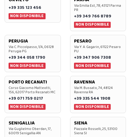
Via Emilia Est, 7B, 43121 Parma
+39 335 123 456
PR
NON DISPONIBILE
+39 349 766 8789
NON DISPONIBILE
PERUGIA
PESARO
Via C. Piccolpasso, 1/A, 06128
Via Y. A. Gagarin, 61122 Pesaro
Perugia PG
PU
+39 344 058 1790
+39 347 906 7308
NON DISPONIBILE
NON DISPONIBILE
PORTO RECANATI
RAVENNA
Corso Giacomo Matteotti,
Via M. Bussato, 74, 48124
156, 62017 Porto Recanati MC
Ravenna RA
+39 071 759 0217
+39 335 544 1908
NON DISPONIBILE
NON DISPONIBILE
SENIGALLIA
SIENA
Via Guglielmo Oberdan, 17,
Piazzale Rosselli, 25, 53100
60019 Senigallia AN
Siena SI