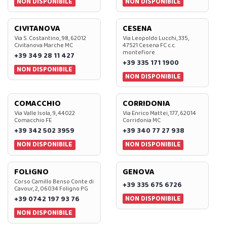
NON DISPONIBILE
NON DISPONIBILE
CIVITANOVA
CESENA
Via S. Costantino, 98, 62012
Via Leopoldo Lucchi, 335,
Civitanova Marche MC
47521 Cesena FC c.c.
montefiore
+39 349 28 11 427
+39 335 171 1900
NON DISPONIBILE
NON DISPONIBILE
COMACCHIO
CORRIDONIA
Via Valle Isola, 9, 44022
Via Enrico Mattei, 177, 62014
Comacchio FE
Corridonia MC
+39 342 502 3959
+39 340 77 27 938
NON DISPONIBILE
NON DISPONIBILE
FOLIGNO
GENOVA
Corso Camillo Benso Conte di
+39 335 675 6726
Cavour, 2, 06034 Foligno PG
NON DISPONIBILE
+39 0742 197 93 76
NON DISPONIBILE