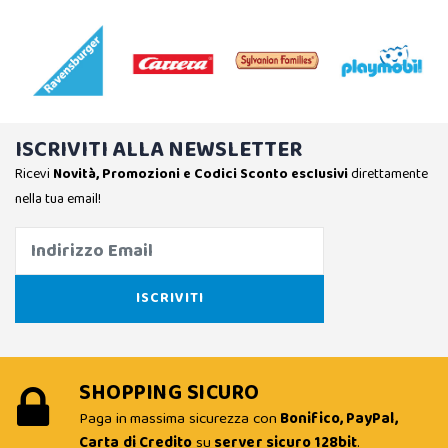
ISCRIVITI ALLA NEWSLETTER
Ricevi
Novità, Promozioni e Codici Sconto esclusivi
direttamente
nella tua email!
SHOPPING SICURO
Paga in massima sicurezza con
Bonifico, PayPal,
Carta di Credito
su
server sicuro 128bit
.