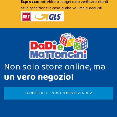
Espresso
; potrebbero in ogni caso verificarsi ritardi
nella spedizione in caso di alto volume di acquisti.
Non solo store online, ma
un vero negozio!
SCOPRI TUTTI I NOSTRI PUNTI VENDITA