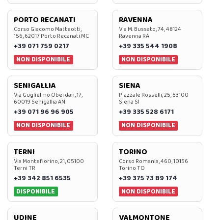
PORTO RECANATI
RAVENNA
Corso Giacomo Matteotti,
Via M. Bussato, 74, 48124
156, 62017 Porto Recanati MC
Ravenna RA
+39 071 759 0217
+39 335 544 1908
NON DISPONIBILE
NON DISPONIBILE
SENIGALLIA
SIENA
Via Guglielmo Oberdan, 17,
Piazzale Rosselli, 25, 53100
60019 Senigallia AN
Siena SI
+39 071 96 96 905
+39 335 528 6171
NON DISPONIBILE
NON DISPONIBILE
TERNI
TORINO
Via Montefiorino, 21, 05100
Corso Romania, 460, 10156
Terni TR
Torino TO
+39 342 851 6535
+39 375 73 89 174
DISPONIBILE
NON DISPONIBILE
UDINE
VALMONTONE