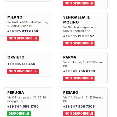
NON DISPONIBILE
MILANO
SENIGALLIA IL
MOLINO
Via Gottlieb Wilhelm Daimler,
61, 20151 Milano MI
Via Nicola Abbagnano, 7,
+39 375 833 6760
60019 Senigallia AN
+39 335 19 58 567
NON DISPONIBILE
NON DISPONIBILE
ORVIETO
PARMA
Via Emilia Est, 7B, 43121 Parma
+39 335 123 456
PR
NON DISPONIBILE
+39 349 766 8789
NON DISPONIBILE
PERUGIA
PESARO
Via C. Piccolpasso, 1/A, 06128
Via Y. A. Gagarin, 61122 Pesaro
Perugia PG
PU
+39 344 058 1790
+39 347 906 7308
DISPONIBILE
NON DISPONIBILE