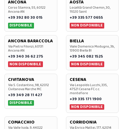
ANCONA
AOSTA
Corso Stamira, 55, 60122
Località Grand Chemin, 30,
Ancona AN
11020 Saint
+39 392 80 30 015
+39 335 577 0655
DISPONIBILE
NON DISPONIBILE
ANCONA BARACCOLA
BIELLA
Via Pietro Filonzi, 60131
Viale Domenico Modugno, 3b,
Ancona AN
13900 Biella BI
+39 340 36 62 275
+39 345 082 1525
NON DISPONIBILE
NON DISPONIBILE
CIVITANOVA
CESENA
Via S. Costantino, 98, 62012
Via Leopoldo Lucchi, 335,
Civitanova Marche MC
47521 Cesena FC c.c.
montefiore
+39 349 28 11 427
+39 335 171 1900
DISPONIBILE
NON DISPONIBILE
COMACCHIO
CORRIDONIA
Via Valle Isola, 9, 44022
Via Enrico Mattei, 177, 62014