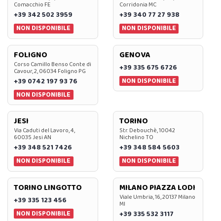
Comacchio FE
Corridonia MC
+39 342 502 3959
+39 340 77 27 938
NON DISPONIBILE
NON DISPONIBILE
FOLIGNO
GENOVA
Corso Camillo Benso Conte di
+39 335 675 6726
Cavour, 2, 06034 Foligno PG
NON DISPONIBILE
+39 0742 197 93 76
NON DISPONIBILE
JESI
TORINO
Via Caduti del Lavoro, 4,
Str. Debouchè, 10042
60035 Jesi AN
Nichelino TO
+39 348 521 7426
+39 348 584 5603
NON DISPONIBILE
NON DISPONIBILE
TORINO LINGOTTO
MILANO PIAZZA LODI
Viale Umbria, 16, 20137 Milano
+39 335 123 456
MI
NON DISPONIBILE
+39 335 532 3117