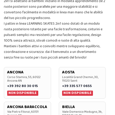
2in1 si adattano ai bambini: iniziano in modalità apprendimento (le 2
ruote posteriori sono parallele per una maggiore stabilità) e si
convertono facilmente in modalità in linea man mano che le abilità
del tuo piccolo progrediscono.
I pattini in linea LEARNING SKATES 2in1 sono dotati di un modulo
ruota posteriore rotante per una facile trasformazione, cinturini e
pulsanti semplici ma resistenti per una facile regolazione, design
100% senza attrezzi, stivali comodi e ruote di alta qualità.
Mantieni i bambini attivi e coinvolti mentre sviluppano equilibrio,
coordinazione e sicurezza: dai il benvenuto a un divertimento
senza fine su ruote per i tuoi piccoli amanti del brivido!
ANCONA
AOSTA
Corso Stamira, 55, 60122
Località Grand Chemin, 30,
Ancona AN
11020 Saint
+39 392 80 30 015
+39 335 577 0655
NON DISPONIBILE
NON DISPONIBILE
ANCONA BARACCOLA
BIELLA
Via Pietro Filonzi, 60131
Viale Domenico Modugno, 3b,