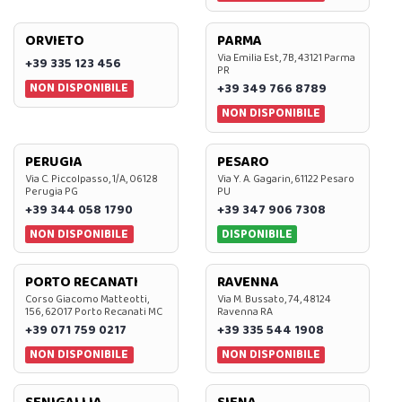
ORVIETO
PARMA
Via Emilia Est, 7B, 43121 Parma
+39 335 123 456
PR
NON DISPONIBILE
+39 349 766 8789
NON DISPONIBILE
PERUGIA
PESARO
Via C. Piccolpasso, 1/A, 06128
Via Y. A. Gagarin, 61122 Pesaro
Perugia PG
PU
+39 344 058 1790
+39 347 906 7308
NON DISPONIBILE
DISPONIBILE
PORTO RECANATI
RAVENNA
Corso Giacomo Matteotti,
Via M. Bussato, 74, 48124
156, 62017 Porto Recanati MC
Ravenna RA
+39 071 759 0217
+39 335 544 1908
NON DISPONIBILE
NON DISPONIBILE