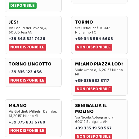
DISPONIBILE
JESI
TORINO
Via Caduti del Lavoro, 4,
Str. Debouchè, 10042
60035 Jesi AN
Nichelino TO
+39 348 521 7426
+39 348 584 5603
NON DISPONIBILE
NON DISPONIBILE
TORINO LINGOTTO
MILANO PIAZZA LODI
Viale Umbria, 16, 20137 Milano
+39 335 123 456
MI
NON DISPONIBILE
+39 335 532 3117
NON DISPONIBILE
MILANO
SENIGALLIA IL
MOLINO
Via Gottlieb Wilhelm Daimler,
61, 20151 Milano MI
Via Nicola Abbagnano, 7,
+39 375 833 6760
60019 Senigallia AN
+39 335 19 58 567
NON DISPONIBILE
NON DISPONIBILE