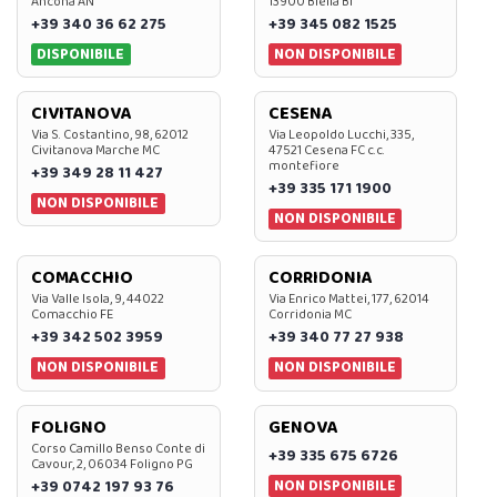
Ancona AN
13900 Biella BI
+39 340 36 62 275
+39 345 082 1525
DISPONIBILE
NON DISPONIBILE
CIVITANOVA
CESENA
Via S. Costantino, 98, 62012
Via Leopoldo Lucchi, 335,
Civitanova Marche MC
47521 Cesena FC c.c.
montefiore
+39 349 28 11 427
+39 335 171 1900
NON DISPONIBILE
NON DISPONIBILE
COMACCHIO
CORRIDONIA
Via Valle Isola, 9, 44022
Via Enrico Mattei, 177, 62014
Comacchio FE
Corridonia MC
+39 342 502 3959
+39 340 77 27 938
NON DISPONIBILE
NON DISPONIBILE
FOLIGNO
GENOVA
Corso Camillo Benso Conte di
+39 335 675 6726
Cavour, 2, 06034 Foligno PG
NON DISPONIBILE
+39 0742 197 93 76