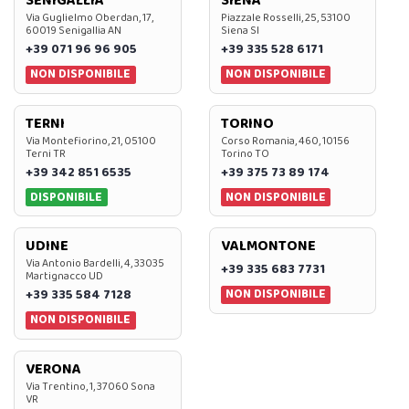
SENIGALLIA
SIENA
Via Guglielmo Oberdan, 17,
Piazzale Rosselli, 25, 53100
60019 Senigallia AN
Siena SI
+39 071 96 96 905
+39 335 528 6171
NON DISPONIBILE
NON DISPONIBILE
TERNI
TORINO
Via Montefiorino, 21, 05100
Corso Romania, 460, 10156
Terni TR
Torino TO
+39 342 851 6535
+39 375 73 89 174
DISPONIBILE
NON DISPONIBILE
UDINE
VALMONTONE
Via Antonio Bardelli, 4, 33035
+39 335 683 7731
Martignacco UD
NON DISPONIBILE
+39 335 584 7128
NON DISPONIBILE
VERONA
Via Trentino, 1, 37060 Sona
VR