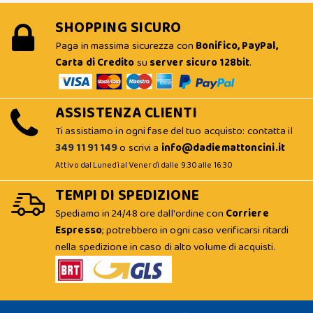
SHOPPING SICURO
Paga in massima sicurezza con
Bonifico, PayPal,
Carta di Credito
su
server sicuro 128bit
.
ASSISTENZA CLIENTI
Ti assistiamo in ogni fase del tuo acquisto: contatta il
349 11 91 149
o scrivi a
info@dadiemattoncini.it
Attivo dal Lunedì al Venerdì dalle 9:30 alle 16:30
TEMPI DI SPEDIZIONE
Spediamo in 24/48 ore dall'ordine con
Corriere
Espresso
; potrebbero in ogni caso verificarsi ritardi
nella spedizione in caso di alto volume di acquisti.