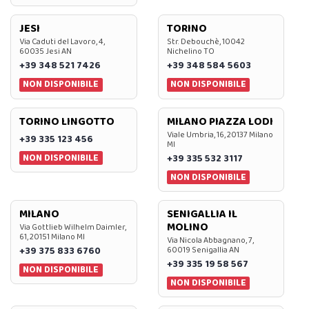
JESI
TORINO
Via Caduti del Lavoro, 4,
Str. Debouchè, 10042
60035 Jesi AN
Nichelino TO
+39 348 521 7426
+39 348 584 5603
NON DISPONIBILE
NON DISPONIBILE
TORINO LINGOTTO
MILANO PIAZZA LODI
Viale Umbria, 16, 20137 Milano
+39 335 123 456
MI
NON DISPONIBILE
+39 335 532 3117
NON DISPONIBILE
MILANO
SENIGALLIA IL
MOLINO
Via Gottlieb Wilhelm Daimler,
61, 20151 Milano MI
Via Nicola Abbagnano, 7,
+39 375 833 6760
60019 Senigallia AN
+39 335 19 58 567
NON DISPONIBILE
NON DISPONIBILE