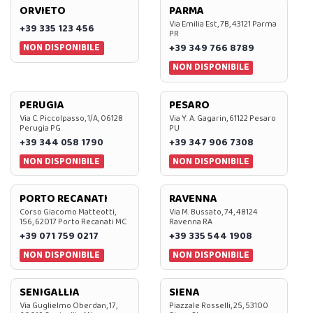
ORVIETO
PARMA
Via Emilia Est, 7B, 43121 Parma
+39 335 123 456
PR
NON DISPONIBILE
+39 349 766 8789
NON DISPONIBILE
PERUGIA
PESARO
Via C. Piccolpasso, 1/A, 06128
Via Y. A. Gagarin, 61122 Pesaro
Perugia PG
PU
+39 344 058 1790
+39 347 906 7308
NON DISPONIBILE
NON DISPONIBILE
PORTO RECANATI
RAVENNA
Corso Giacomo Matteotti,
Via M. Bussato, 74, 48124
156, 62017 Porto Recanati MC
Ravenna RA
+39 071 759 0217
+39 335 544 1908
NON DISPONIBILE
NON DISPONIBILE
SENIGALLIA
SIENA
Via Guglielmo Oberdan, 17,
Piazzale Rosselli, 25, 53100