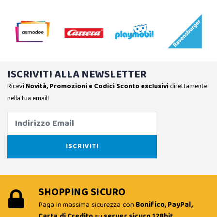
ISCRIVITI ALLA NEWSLETTER
Ricevi
Novità, Promozioni e Codici Sconto esclusivi
direttamente
nella tua email!
SHOPPING SICURO
Paga in massima sicurezza con
Bonifico, PayPal,
Carta di Credito
su
server sicuro 128bit
.