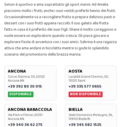
Simon è sportivo e ama soprattutto gli sport marini. Ad Amelia
piacciono molto i frutti, anche i suoi vestiti preferiti hanno dei frutti.
Occasionalmente va a raccogliere frutta e prepara deliziosi pasti e
dessert con i suoi frutti appena raccolti. Il suo gelato alla frutta
fatto in casa è il preferito dei suoi figli. Shane è molto coraggioso e
vuole essere un esploratore quando cresce. Gli piace giocare a
esplorare l'isola di avventura con i suoi amici. Sabrina è una ragazza
attiva che ama andare in bicicletta mentre si gode lo splendido
scenario del promontorio della brezza marina.
ANCONA
AOSTA
Corso Stamira, 55, 60122
Località Grand Chemin, 30,
Ancona AN
11020 Saint
+39 392 80 30 015
+39 335 577 0655
DISPONIBILE
NON DISPONIBILE
ANCONA BARACCOLA
BIELLA
Via Pietro Filonzi, 60131
Viale Domenico Modugno, 3b,
Ancona AN
13900 Biella BI
+39 340 36 62 275
+39 345 082 1525