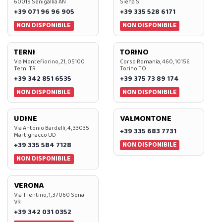
60019 Senigallia AN
Siena SI
+39 071 96 96 905
+39 335 528 6171
NON DISPONIBILE
NON DISPONIBILE
TERNI
TORINO
Via Montefiorino, 21, 05100
Corso Romania, 460, 10156
Terni TR
Torino TO
+39 342 851 6535
+39 375 73 89 174
NON DISPONIBILE
NON DISPONIBILE
UDINE
VALMONTONE
Via Antonio Bardelli, 4, 33035
+39 335 683 7731
Martignacco UD
NON DISPONIBILE
+39 335 584 7128
NON DISPONIBILE
VERONA
Via Trentino, 1, 37060 Sona
VR
+39 342 031 0352