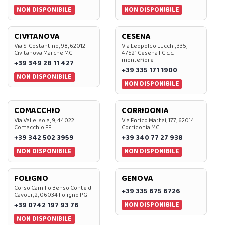
NON DISPONIBILE
NON DISPONIBILE
CIVITANOVA
CESENA
Via S. Costantino, 98, 62012
Via Leopoldo Lucchi, 335,
Civitanova Marche MC
47521 Cesena FC c.c.
montefiore
+39 349 28 11 427
+39 335 171 1900
NON DISPONIBILE
NON DISPONIBILE
COMACCHIO
CORRIDONIA
Via Valle Isola, 9, 44022
Via Enrico Mattei, 177, 62014
Comacchio FE
Corridonia MC
+39 342 502 3959
+39 340 77 27 938
NON DISPONIBILE
NON DISPONIBILE
FOLIGNO
GENOVA
Corso Camillo Benso Conte di
+39 335 675 6726
Cavour, 2, 06034 Foligno PG
NON DISPONIBILE
+39 0742 197 93 76
NON DISPONIBILE