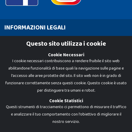
INFORMAZIONI LEGALI
Cookie Policy
Questo sito utilizza i cookie
Privacy Policy
Cookie Necessari
I cookie necessari contribuiscono a rendere fruibile il sito web
abilitandone funzionalità di base quali la navigazione sulle pagine e
l'accesso alle aree protette del sito. Il sito web non è in grado di
funzionare correttamente senza questi cookie. Questo cookie è usato
per distinguere tra umani e robot.
Cookie Statistici
Questi strumenti di tracciamento ci permettono di misurare il traffico
e analizzare il tuo comportamento con l'obiettivo di migliorare il
nostro servizio.
Dadi e Mattoncini è un brand di Giocabene Srl. Ogni riproduzione o utilizzo non
espressamente autorizzato è severamente vietato. Tutti i loghi, marchi,
brand elencati nel presente shop sono di proprietà dei rispettivi titolari.